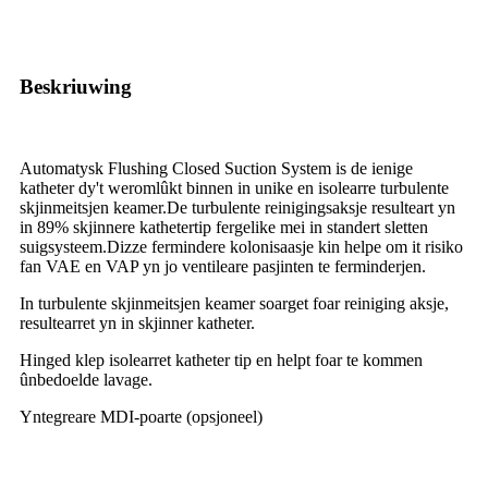
Beskriuwing
Automatysk Flushing Closed Suction System is de ienige
katheter dy't weromlûkt binnen in unike en isolearre turbulente
skjinmeitsjen keamer.De turbulente reinigingsaksje resulteart yn
in 89% skjinnere kathetertip fergelike mei in standert sletten
suigsysteem.Dizze fermindere kolonisaasje kin helpe om it risiko
fan VAE en VAP yn jo ventileare pasjinten te ferminderjen.
In turbulente skjinmeitsjen keamer soarget foar reiniging aksje,
resultearret yn in skjinner katheter.
Hinged klep isolearret katheter tip en helpt foar te kommen
ûnbedoelde lavage.
Yntegreare MDI-poarte (opsjoneel)