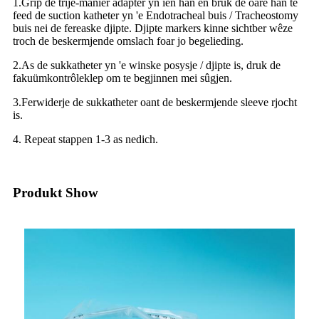
1.Grip de trije-manier adapter yn ien hân en brûk de oare hân te
feed de suction katheter yn 'e Endotracheal buis / Tracheostomy
buis nei de fereaske djipte. Djipte markers kinne sichtber wêze
troch de beskermjende omslach foar jo begelieding.
2.As de sukkatheter yn 'e winske posysje / djipte is, druk de
fakuümkontrôleklep om te begjinnen mei sûgjen.
3.Ferwiderje de sukkatheter oant de beskermjende sleeve rjocht
is.
4. Repeat stappen 1-3 as nedich.
Produkt Show