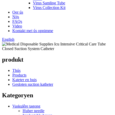
Virus Samling Tube
Virus Collection Kit
Oer ús
Nijs
FAQs
Video
Kontakt mei ús opnimme
English
produkt
Thús
Products
Kateter en buis
Gesloten suction katheter
Kategoryen
Vaskulêre tagong
Huber needle