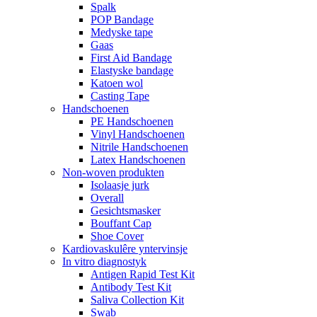
Spalk
POP Bandage
Medyske tape
Gaas
First Aid Bandage
Elastyske bandage
Katoen wol
Casting Tape
Handschoenen
PE Handschoenen
Vinyl Handschoenen
Nitrile Handschoenen
Latex Handschoenen
Non-woven produkten
Isolaasje jurk
Overall
Gesichtsmasker
Bouffant Cap
Shoe Cover
Kardiovaskulêre yntervinsje
In vitro diagnostyk
Antigen Rapid Test Kit
Antibody Test Kit
Saliva Collection Kit
Swab