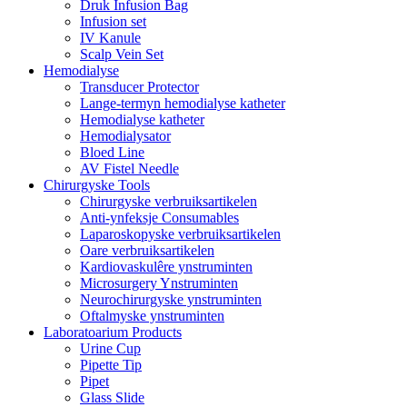
Druk Infusion Bag
Infusion set
IV Kanule
Scalp Vein Set
Hemodialyse
Transducer Protector
Lange-termyn hemodialyse katheter
Hemodialyse katheter
Hemodialysator
Bloed Line
AV Fistel Needle
Chirurgyske Tools
Chirurgyske verbruiksartikelen
Anti-ynfeksje Consumables
Laparoskopyske verbruiksartikelen
Oare verbruiksartikelen
Kardiovaskulêre ynstruminten
Microsurgery Ynstruminten
Neurochirurgyske ynstruminten
Oftalmyske ynstruminten
Laboratoarium Products
Urine Cup
Pipette Tip
Pipet
Glass Slide