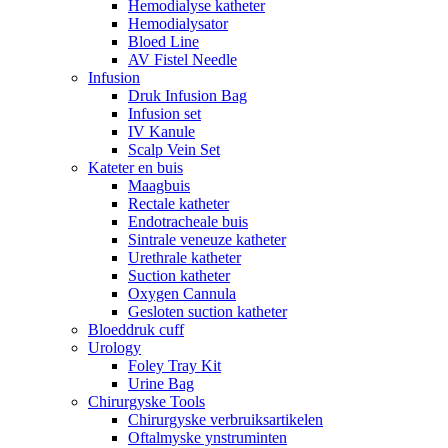
Hemodialyse katheter
Hemodialysator
Bloed Line
AV Fistel Needle
Infusion
Druk Infusion Bag
Infusion set
IV Kanule
Scalp Vein Set
Kateter en buis
Maagbuis
Rectale katheter
Endotracheale buis
Sintrale veneuze katheter
Urethrale katheter
Suction katheter
Oxygen Cannula
Gesloten suction katheter
Bloeddruk cuff
Urology
Foley Tray Kit
Urine Bag
Chirurgyske Tools
Chirurgyske verbruiksartikelen
Oftalmyske ynstruminten