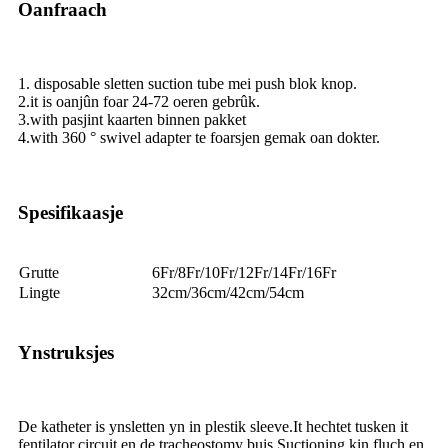
Oanfraach
1. disposable sletten suction tube mei push blok knop.
2.it is oanjûn foar 24-72 oeren gebrûk.
3.with pasjint kaarten binnen pakket
4.with 360 ° swivel adapter te foarsjen gemak oan dokter.
Spesifikaasje
Grutte
6Fr/8Fr/10Fr/12Fr/14Fr/16Fr
Lingte
32cm/36cm/42cm/54cm
Ynstruksjes
De katheter is ynsletten yn in plestik sleeve.It hechtet tusken it
fentilator circuit en de tracheostomy buis.Suctioning kin fluch en