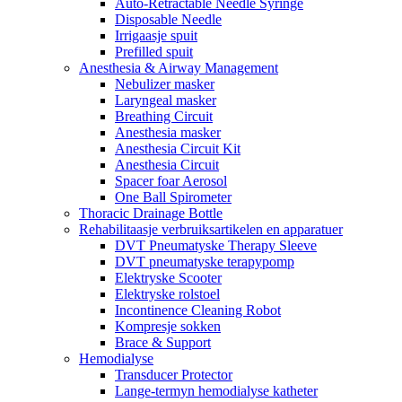
Auto-Retractable Needle Syringe
Disposable Needle
Irrigaasje spuit
Prefilled spuit
Anesthesia & Airway Management
Nebulizer masker
Laryngeal masker
Breathing Circuit
Anesthesia masker
Anesthesia Circuit Kit
Anesthesia Circuit
Spacer foar Aerosol
One Ball Spirometer
Thoracic Drainage Bottle
Rehabilitaasje verbruiksartikelen en apparatuer
DVT Pneumatyske Therapy Sleeve
DVT pneumatyske terapypomp
Elektryske Scooter
Elektryske rolstoel
Incontinence Cleaning Robot
Kompresje sokken
Brace & Support
Hemodialyse
Transducer Protector
Lange-termyn hemodialyse katheter