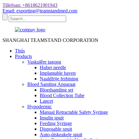
Tillefoan: +8618621901943
Email: exporting@teamstandmed.com
SHANGHAI TEAMSTAND CORPORATION
Thús
Products
Vaskulêre tagong
Huber needle
Implantable haven
Naaldfrije ferbining
Bloed Samling Apparaat
Bloedsamling set
Blood Collection Tube
Lancet
Hypodermic
Manual Retractable Safety Syringe
Insulin spuit
Feeding Syringe
Disposable spuit
Auto-útskeakele spuit