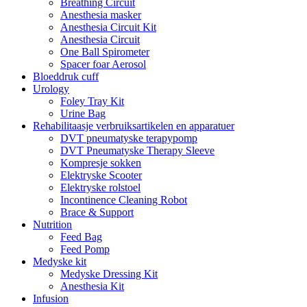
Breathing Circuit
Anesthesia masker
Anesthesia Circuit Kit
Anesthesia Circuit
One Ball Spirometer
Spacer foar Aerosol
Bloeddruk cuff
Urology
Foley Tray Kit
Urine Bag
Rehabilitaasje verbruiksartikelen en apparatuer
DVT pneumatyske terapypomp
DVT Pneumatyske Therapy Sleeve
Kompresje sokken
Elektryske Scooter
Elektryske rolstoel
Incontinence Cleaning Robot
Brace & Support
Nutrition
Feed Bag
Feed Pomp
Medyske kit
Medyske Dressing Kit
Anesthesia Kit
Infusion