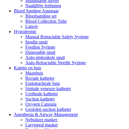
Implantable haven
Naaldfrije ferbining
Bloed Samling Apparaat
Bloedsamling set
Blood Collection Tube
Lancet
Hypodermic
Manual Retractable Safety Syringe
Insulin spuit
Feeding Syringe
Disposable spuit
Auto-útskeakele spuit
Auto-Retractable Needle Syringe
Kateter en buis
Maagbuis
Rectale katheter
Endotracheale buis
Sintrale veneuze katheter
Urethrale katheter
Suction katheter
Oxygen Cannula
Gesloten suction katheter
Anesthesia & Airway Management
Nebulizer masker
Laryngeal masker