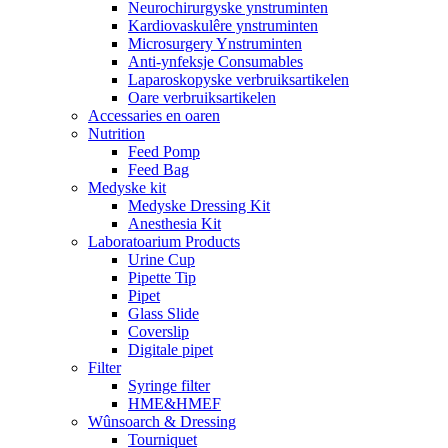
Neurochirurgyske ynstruminten
Kardiovaskulêre ynstruminten
Microsurgery Ynstruminten
Anti-ynfeksje Consumables
Laparoskopyske verbruiksartikelen
Oare verbruiksartikelen
Accessaries en oaren
Nutrition
Feed Pomp
Feed Bag
Medyske kit
Medyske Dressing Kit
Anesthesia Kit
Laboratoarium Products
Urine Cup
Pipette Tip
Pipet
Glass Slide
Coverslip
Digitale pipet
Filter
Syringe filter
HME&HMEF
Wûnsoarch & Dressing
Tourniquet