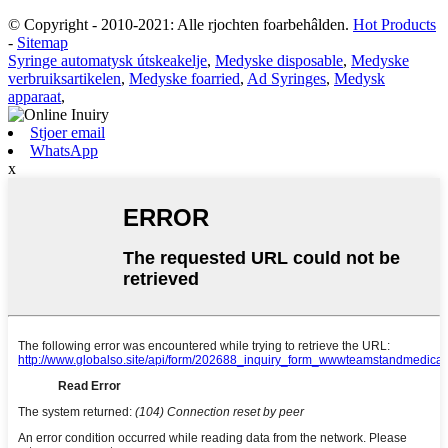
© Copyright - 2010-2021: Alle rjochten foarbehâlden.
Hot Products
-
Sitemap
Syringe automatysk útskeakelje
,
Medyske disposable
,
Medyske
verbruiksartikelen
,
Medyske foarried
,
Ad Syringes
,
Medysk
apparaat
,
Stjoer email
WhatsApp
x