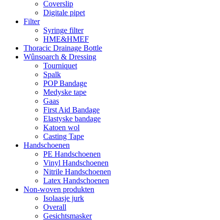
Coverslip
Digitale pipet
Filter
Syringe filter
HME&HMEF
Thoracic Drainage Bottle
Wûnsoarch & Dressing
Tourniquet
Spalk
POP Bandage
Medyske tape
Gaas
First Aid Bandage
Elastyske bandage
Katoen wol
Casting Tape
Handschoenen
PE Handschoenen
Vinyl Handschoenen
Nitrile Handschoenen
Latex Handschoenen
Non-woven produkten
Isolaasje jurk
Overall
Gesichtsmasker