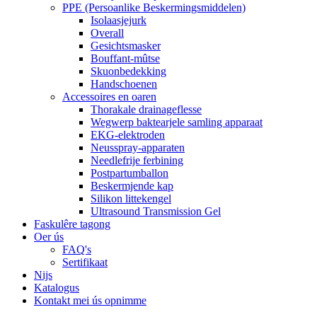
PPE (Persoanlike Beskermingsmiddelen)
Isolaasjejurk
Overall
Gesichtsmasker
Bouffant-mûtse
Skuonbedekking
Handschoenen
Accessoires en oaren
Thorakale drainageflesse
Wegwerp baktearjele samling apparaat
EKG-elektroden
Neusspray-apparaten
Needlefrije ferbining
Postpartumballon
Beskermjende kap
Silikon littekengel
Ultrasound Transmission Gel
Faskulêre tagong
Oer ús
FAQ's
Sertifikaat
Nijs
Katalogus
Kontakt mei ús opnimme