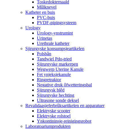
Toskedokternaald
Mûlknevel
Katheter en buis
PVC-buis
PVDF-pipingsysteem
Urology
Urology-ynstrumint
Urinetas
Urethrale katheter
Sjirurgyske konsumpsjeartikelen
Polsbân
Tandwiel Pdo-tried
Sjirurgyske markerpen
Wegwerp Uterine Kanule
Fet ynjeksjekanule
Ringretraktor
Negative druk ôfwetteringsbal
Sjirurgysk blêd
Sjirurgyske hechting
Ultrasone sonde deksel
Revalidaasjeferbrûksartikelen en apparatuer
Elektryske scooter
Elektryske rolstoel
Ynkontininsje-reinigingsrobot
Laboratoariumprodukten