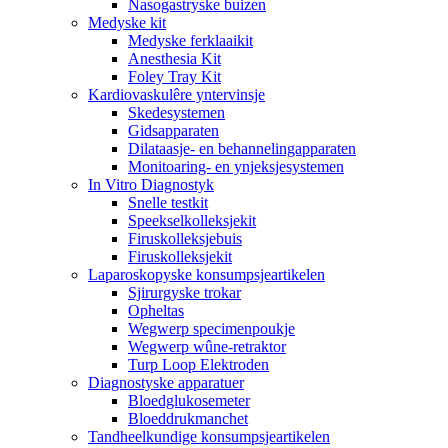
Nasogastryske buizen
Medyske kit
Medyske ferklaaikit
Anesthesia Kit
Foley Tray Kit
Kardiovaskulêre yntervinsje
Skedesystemen
Gidsapparaten
Dilataasje- en behannelingapparaten
Monitoaring- en ynjeksjesystemen
In Vitro Diagnostyk
Snelle testkit
Speekselkolleksjekit
Firuskolleksjebuis
Firuskolleksjekit
Laparoskopyske konsumpsjeartikelen
Sjirurgyske trokar
Opheltas
Wegwerp specimenpoukje
Wegwerp wûne-retraktor
Turp Loop Elektroden
Diagnostyske apparatuer
Bloedglukosemeter
Bloeddrukmanchet
Tandheelkundige konsumpsjeartikelen