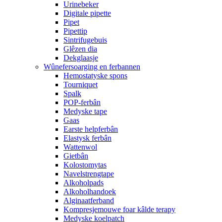
Urinebeker
Digitale pipette
Pipet
Pipettip
Sintrifugebuis
Glêzen dia
Dekglaasje
Wûnefersoarging en ferbannen
Hemostatyske spons
Tourniquet
Spalk
POP-ferbân
Medyske tape
Gaas
Earste helpferbân
Elastysk ferbân
Wattenwol
Gietbân
Kolostomytas
Navelstrengtape
Alkoholpads
Alkoholhandoek
Alginaatferband
Kompresjemouwe foar kâlde terapy
Medyske koelpatch