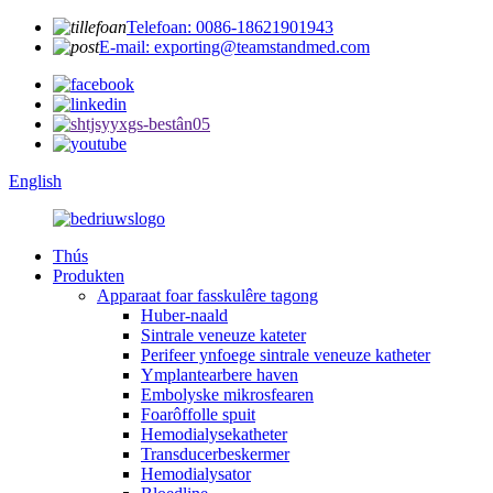
Telefoan: 0086-18621901943
E-mail: exporting@teamstandmed.com
English
Thús
Produkten
Apparaat foar fasskulêre tagong
Huber-naald
Sintrale veneuze kateter
Perifeer ynfoege sintrale veneuze katheter
Ymplantearbere haven
Embolyske mikrosfearen
Foarôffolle spuit
Hemodialysekatheter
Transducerbeskermer
Hemodialysator