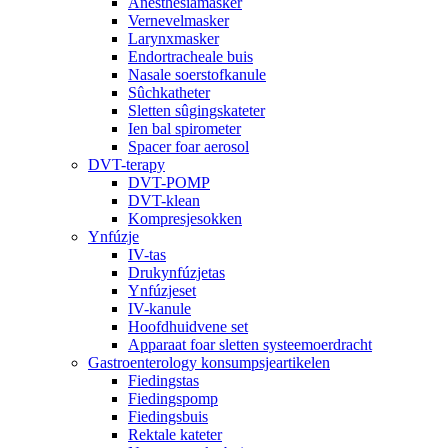
Anesthesiamasker
Vernevelmasker
Larynxmasker
Endortracheale buis
Nasale soerstofkanule
Sûchkatheter
Sletten sûgingskateter
Ien bal spirometer
Spacer foar aerosol
DVT-terapy
DVT-POMP
DVT-klean
Kompresjesokken
Ynfúzje
IV-tas
Drukynfúzjetas
Ynfúzjeset
IV-kanule
Hoofdhuidvene set
Apparaat foar sletten systeemoerdracht
Gastroenterology konsumpsjeartikelen
Fiedingstas
Fiedingspomp
Fiedingsbuis
Rektale kateter