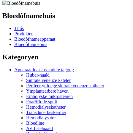
Bloedôfnamebuis
Thús
Produkten
Bloedôfnameapparaat
Bloedôfnamebuis
Kategoryen
Apparaat foar fasskulêre tagong
Huber-naald
Sintrale veneuze kateter
Perifeer ynfoege sintrale veneuze katheter
Ymplantearbere haven
Embolyske mikrosfearen
Foarôffolle spuit
Hemodialysekatheter
Transducerbeskermer
Hemodialysator
Bloedline
AV-fistelnaald