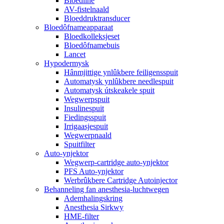
Bloedline
AV-fistelnaald
Bloeddruktransducer
Bloedôfnameapparaat
Bloedkolleksjeset
Bloedôfnamebuis
Lancet
Hypodermysk
Hânmjittige ynlûkbere feiligensspuit
Automatysk ynlûkbere needlespuit
Automatysk útskeakele spuit
Wegwerpspuit
Insulinespuit
Fiedingsspuit
Irrigaasjespuit
Wegwerpnaald
Spuitfilter
Auto-ynjektor
Wegwerp-cartridge auto-ynjektor
PFS Auto-ynjektor
Werbrûkbere Cartridge Autoinjector
Behanneling fan anesthesia-luchtwegen
Ademhalingskring
Anesthesia Sirkwy
HME-filter