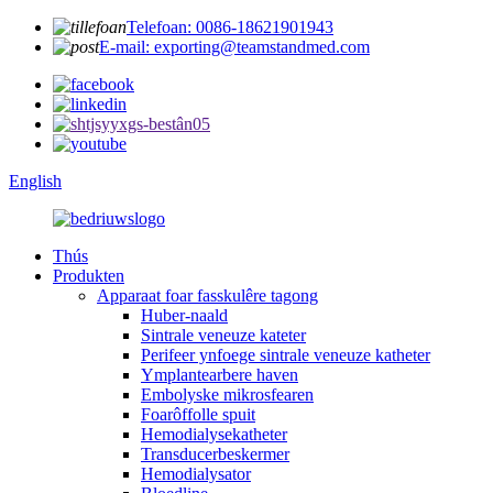
Telefoan: 0086-18621901943
E-mail: exporting@teamstandmed.com
English
Thús
Produkten
Apparaat foar fasskulêre tagong
Huber-naald
Sintrale veneuze kateter
Perifeer ynfoege sintrale veneuze katheter
Ymplantearbere haven
Embolyske mikrosfearen
Foarôffolle spuit
Hemodialysekatheter
Transducerbeskermer
Hemodialysator