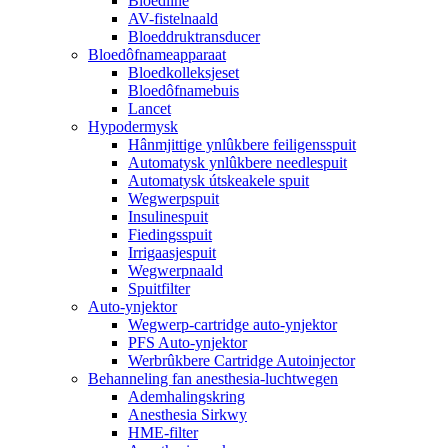
Bloedline
AV-fistelnaald
Bloeddruktransducer
Bloedôfnameapparaat
Bloedkolleksjeset
Bloedôfnamebuis
Lancet
Hypodermysk
Hânmjittige ynlûkbere feiligensspuit
Automatysk ynlûkbere needlespuit
Automatysk útskeakele spuit
Wegwerpspuit
Insulinespuit
Fiedingsspuit
Irrigaasjespuit
Wegwerpnaald
Spuitfilter
Auto-ynjektor
Wegwerp-cartridge auto-ynjektor
PFS Auto-ynjektor
Werbrûkbere Cartridge Autoinjector
Behanneling fan anesthesia-luchtwegen
Ademhalingskring
Anesthesia Sirkwy
HME-filter