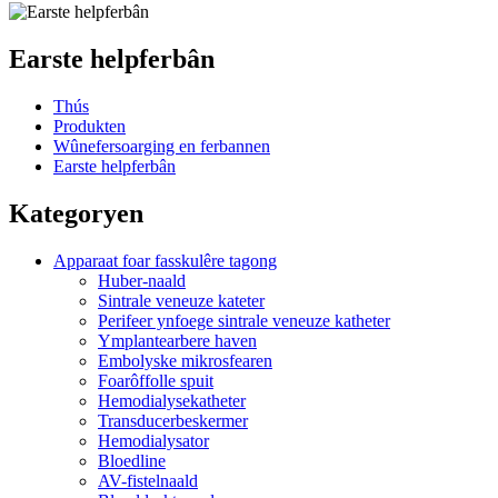
Earste helpferbân
Thús
Produkten
Wûnefersoarging en ferbannen
Earste helpferbân
Kategoryen
Apparaat foar fasskulêre tagong
Huber-naald
Sintrale veneuze kateter
Perifeer ynfoege sintrale veneuze katheter
Ymplantearbere haven
Embolyske mikrosfearen
Foarôffolle spuit
Hemodialysekatheter
Transducerbeskermer
Hemodialysator
Bloedline
AV-fistelnaald