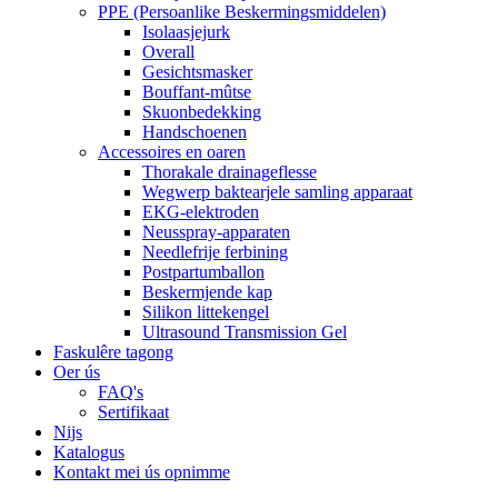
PPE (Persoanlike Beskermingsmiddelen)
Isolaasjejurk
Overall
Gesichtsmasker
Bouffant-mûtse
Skuonbedekking
Handschoenen
Accessoires en oaren
Thorakale drainageflesse
Wegwerp baktearjele samling apparaat
EKG-elektroden
Neusspray-apparaten
Needlefrije ferbining
Postpartumballon
Beskermjende kap
Silikon littekengel
Ultrasound Transmission Gel
Faskulêre tagong
Oer ús
FAQ's
Sertifikaat
Nijs
Katalogus
Kontakt mei ús opnimme