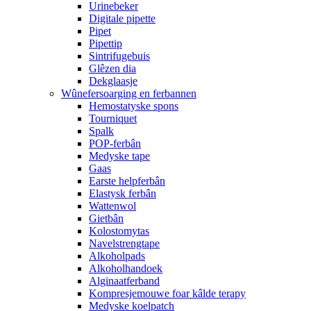
Urinebeker
Digitale pipette
Pipet
Pipettip
Sintrifugebuis
Glêzen dia
Dekglaasje
Wûnefersoarging en ferbannen
Hemostatyske spons
Tourniquet
Spalk
POP-ferbân
Medyske tape
Gaas
Earste helpferbân
Elastysk ferbân
Wattenwol
Gietbân
Kolostomytas
Navelstrengtape
Alkoholpads
Alkoholhandoek
Alginaatferband
Kompresjemouwe foar kâlde terapy
Medyske koelpatch