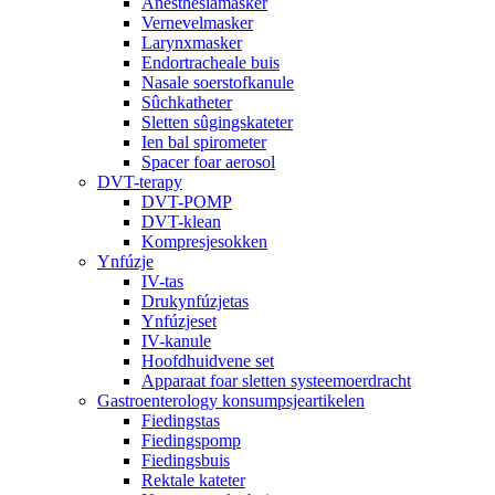
Anesthesiamasker
Vernevelmasker
Larynxmasker
Endortracheale buis
Nasale soerstofkanule
Sûchkatheter
Sletten sûgingskateter
Ien bal spirometer
Spacer foar aerosol
DVT-terapy
DVT-POMP
DVT-klean
Kompresjesokken
Ynfúzje
IV-tas
Drukynfúzjetas
Ynfúzjeset
IV-kanule
Hoofdhuidvene set
Apparaat foar sletten systeemoerdracht
Gastroenterology konsumpsjeartikelen
Fiedingstas
Fiedingspomp
Fiedingsbuis
Rektale kateter