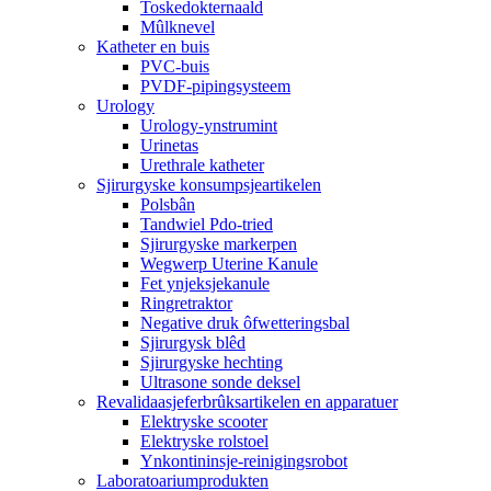
Toskedokternaald
Mûlknevel
Katheter en buis
PVC-buis
PVDF-pipingsysteem
Urology
Urology-ynstrumint
Urinetas
Urethrale katheter
Sjirurgyske konsumpsjeartikelen
Polsbân
Tandwiel Pdo-tried
Sjirurgyske markerpen
Wegwerp Uterine Kanule
Fet ynjeksjekanule
Ringretraktor
Negative druk ôfwetteringsbal
Sjirurgysk blêd
Sjirurgyske hechting
Ultrasone sonde deksel
Revalidaasjeferbrûksartikelen en apparatuer
Elektryske scooter
Elektryske rolstoel
Ynkontininsje-reinigingsrobot
Laboratoariumprodukten