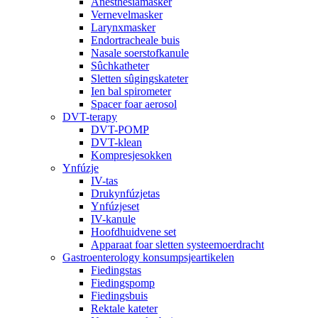
Anesthesiamasker
Vernevelmasker
Larynxmasker
Endortracheale buis
Nasale soerstofkanule
Sûchkatheter
Sletten sûgingskateter
Ien bal spirometer
Spacer foar aerosol
DVT-terapy
DVT-POMP
DVT-klean
Kompresjesokken
Ynfúzje
IV-tas
Drukynfúzjetas
Ynfúzjeset
IV-kanule
Hoofdhuidvene set
Apparaat foar sletten systeemoerdracht
Gastroenterology konsumpsjeartikelen
Fiedingstas
Fiedingspomp
Fiedingsbuis
Rektale kateter