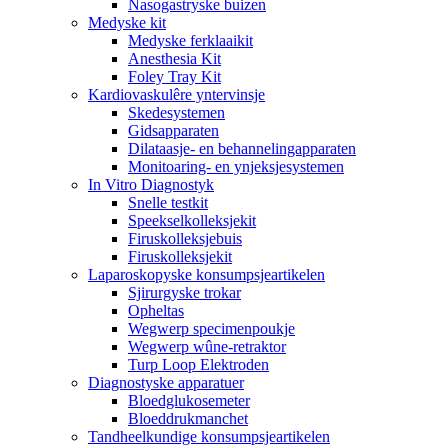
Nasogastryske buizen
Medyske kit
Medyske ferklaaikit
Anesthesia Kit
Foley Tray Kit
Kardiovaskulêre yntervinsje
Skedesystemen
Gidsapparaten
Dilataasje- en behannelingapparaten
Monitoaring- en ynjeksjesystemen
In Vitro Diagnostyk
Snelle testkit
Speekselkolleksjekit
Firuskolleksjebuis
Firuskolleksjekit
Laparoskopyske konsumpsjeartikelen
Sjirurgyske trokar
Opheltas
Wegwerp specimenpoukje
Wegwerp wûne-retraktor
Turp Loop Elektroden
Diagnostyske apparatuer
Bloedglukosemeter
Bloeddrukmanchet
Tandheelkundige konsumpsjeartikelen