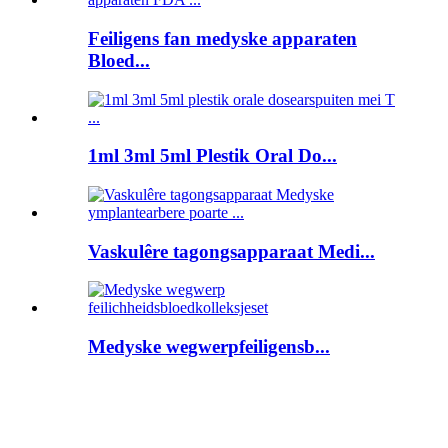
Feiligens fan medyske apparaten
Bloed...
1ml 3ml 5ml Plestik Oral Do...
Vaskulêre tagongsapparaat Medi...
Medyske wegwerpfeiligensb...