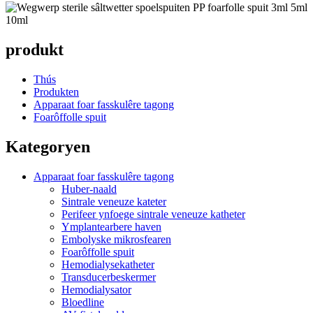
produkt
Thús
Produkten
Apparaat foar fasskulêre tagong
Foarôffolle spuit
Kategoryen
Apparaat foar fasskulêre tagong
Huber-naald
Sintrale veneuze kateter
Perifeer ynfoege sintrale veneuze katheter
Ymplantearbere haven
Embolyske mikrosfearen
Foarôffolle spuit
Hemodialysekatheter
Transducerbeskermer
Hemodialysator
Bloedline