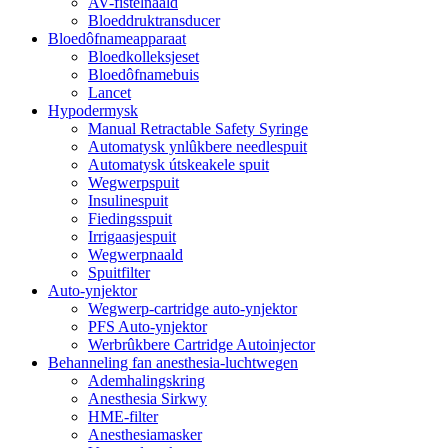
AV-fistelnaald
Bloeddruktransducer
Bloedôfnameapparaat
Bloedkolleksjeset
Bloedôfnamebuis
Lancet
Hypodermysk
Manual Retractable Safety Syringe
Automatysk ynlûkbere needlespuit
Automatysk útskeakele spuit
Wegwerpspuit
Insulinespuit
Fiedingsspuit
Irrigaasjespuit
Wegwerpnaald
Spuitfilter
Auto-ynjektor
Wegwerp-cartridge auto-ynjektor
PFS Auto-ynjektor
Werbrûkbere Cartridge Autoinjector
Behanneling fan anesthesia-luchtwegen
Ademhalingskring
Anesthesia Sirkwy
HME-filter
Anesthesiamasker