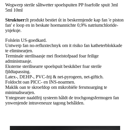
Wegwerp sterile sâltwetter spoelspuiten PP foarfolle spuit 3ml
5ml 10ml
Struktuer:
It produkt bestiet út in beskermjende kap fan 'e piston
fan' e loop en in beskate hoemannichte 0,9% natriumchloride-
ynjeksje.
Folslein US-goedkard.
Untwerp fan no-refluxtechnyk om it risiko fan katheterblokkade
te eliminearjen.
Terminale sterilisaasje mei floeistofpaad foar feilige
administraasje.
Eksterne sterilisearre spoelspuit beskikber foar sterile
fjildtapassing.
Latex-, DEHP-, PVC-frij & net-pyrogeen, net-giftich.
Foldocht oan PICC- en INS-noarmen.
Maklik oan te skroefdop om mikrobiële fersmoarging te
minimalisearjen.
Yntegreare naaldfrij systeem hâldt de trochgongsfermogen fan
ynwenjende intraveneuze tagong behâlden.