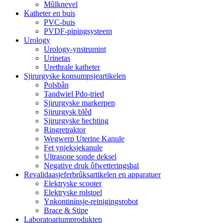
Mûlknevel
Katheter en buis
PVC-buis
PVDF-pipingsysteem
Urology
Urology-ynstrumint
Urinetas
Urethrale katheter
Sjirurgyske konsumpsjeartikelen
Polsbân
Tandwiel Pdo-tried
Sjirurgyske markerpen
Sjirurgysk blêd
Sjirurgyske hechting
Ringretraktor
Wegwerp Uterine Kanule
Fet ynjeksjekanule
Ultrasone sonde deksel
Negative druk ôfwetteringsbal
Revalidaasjeferbrûksartikelen en apparatuer
Elektryske scooter
Elektryske rolstoel
Ynkontininsje-reinigingsrobot
Brace & Stipe
Laboratoariumprodukten