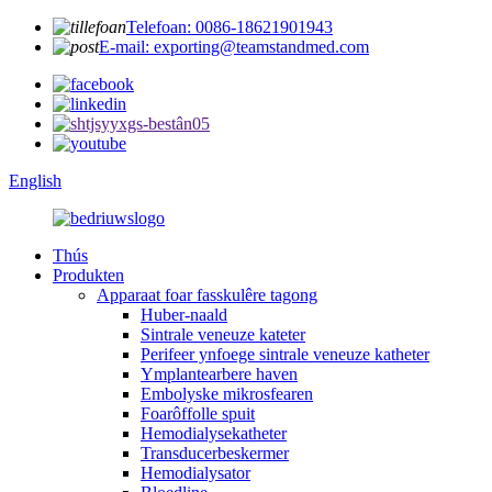
Telefoan: 0086-18621901943
E-mail: exporting@teamstandmed.com
English
Thús
Produkten
Apparaat foar fasskulêre tagong
Huber-naald
Sintrale veneuze kateter
Perifeer ynfoege sintrale veneuze katheter
Ymplantearbere haven
Embolyske mikrosfearen
Foarôffolle spuit
Hemodialysekatheter
Transducerbeskermer
Hemodialysator