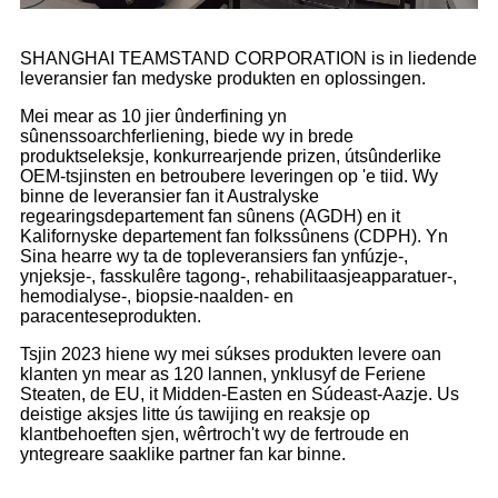
SHANGHAI TEAMSTAND CORPORATION is in liedende
leveransier fan medyske produkten en oplossingen.
Mei mear as 10 jier ûnderfining yn
sûnenssoarchferliening, biede wy in brede
produktseleksje, konkurrearjende prizen, útsûnderlike
OEM-tsjinsten en betroubere leveringen op 'e tiid. Wy
binne de leveransier fan it Australyske
regearingsdepartement fan sûnens (AGDH) en it
Kalifornyske departement fan folkssûnens (CDPH). Yn
Sina hearre wy ta de topleveransiers fan ynfúzje-,
ynjeksje-, fasskulêre tagong-, rehabilitaasjeapparatuer-,
hemodialyse-, biopsie-naalden- en
paracenteseprodukten.
Tsjin 2023 hiene wy ​​mei súkses produkten levere oan
klanten yn mear as 120 lannen, ynklusyf de Feriene
Steaten, de EU, it Midden-Easten en Súdeast-Aazje. Us
deistige aksjes litte ús tawijing en reaksje op
klantbehoeften sjen, wêrtroch't wy de fertroude en
yntegreare saaklike partner fan kar binne.