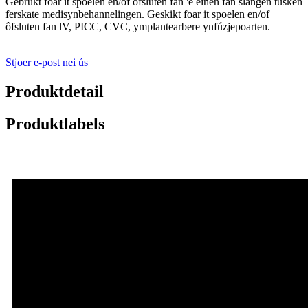
Gebrûkt foar it spoelen en/of ôfsluten fan 'e einen fan slangen tusken
ferskate medisynbehannelingen. Geskikt foar it spoelen en/of
ôfsluten fan lV, PICC, CVC, ymplantearbere ynfúzjepoarten.
Stjoer e-post nei ús
Produktdetail
Produktlabels