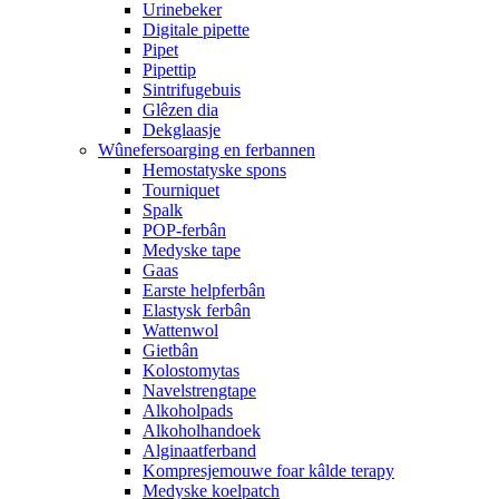
Urinebeker
Digitale pipette
Pipet
Pipettip
Sintrifugebuis
Glêzen dia
Dekglaasje
Wûnefersoarging en ferbannen
Hemostatyske spons
Tourniquet
Spalk
POP-ferbân
Medyske tape
Gaas
Earste helpferbân
Elastysk ferbân
Wattenwol
Gietbân
Kolostomytas
Navelstrengtape
Alkoholpads
Alkoholhandoek
Alginaatferband
Kompresjemouwe foar kâlde terapy
Medyske koelpatch