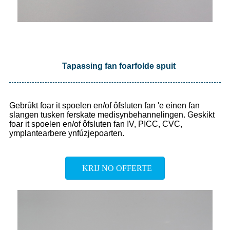
Tapassing fan foarfolde spuit
Gebrûkt foar it spoelen en/of ôfsluten fan 'e einen fan
slangen tusken ferskate medisynbehannelingen. Geskikt
foar it spoelen en/of ôfsluten fan IV, PICC, CVC,
ymplantearbere ynfúzjepoarten.
KRIJ NO OFFERTE