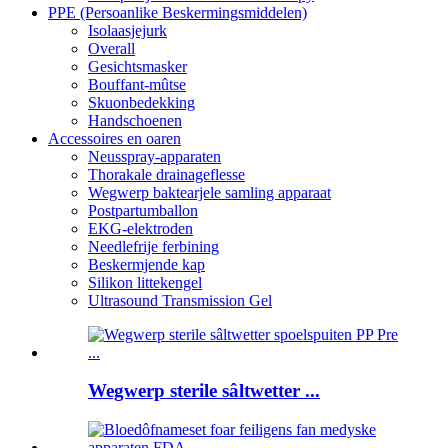
PPE (Persoanlike Beskermingsmiddelen)
Isolaasjejurk
Overall
Gesichtsmasker
Bouffant-mûtse
Skuonbedekking
Handschoenen
Accessoires en oaren
Neusspray-apparaten
Thorakale drainageflesse
Wegwerp baktearjele samling apparaat
Postpartumballon
EKG-elektroden
Needlefrije ferbining
Beskermjende kap
Silikon littekengel
Ultrasound Transmission Gel
Wegwerp sterile sâltwetter ...