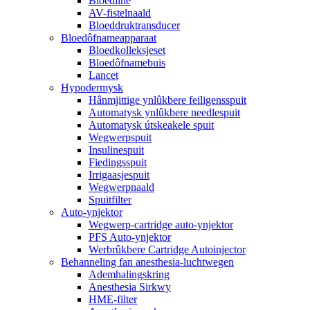
Bloedline
AV-fistelnaald
Bloeddruktransducer
Bloedôfnameapparaat
Bloedkolleksjeset
Bloedôfnamebuis
Lancet
Hypodermysk
Hânmjittige ynlûkbere feiligensspuit
Automatysk ynlûkbere needlespuit
Automatysk útskeakele spuit
Wegwerpspuit
Insulinespuit
Fiedingsspuit
Irrigaasjespuit
Wegwerpnaald
Spuitfilter
Auto-ynjektor
Wegwerp-cartridge auto-ynjektor
PFS Auto-ynjektor
Werbrûkbere Cartridge Autoinjector
Behanneling fan anesthesia-luchtwegen
Ademhalingskring
Anesthesia Sirkwy
HME-filter