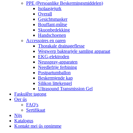
PPE (Persoanlike Beskermingsmiddelen)
Isolaasjejurk
Overall
Gesichtsmasker
Bouffant-mûtse
Skuonbedekking
Handschoenen
Accessoires en oaren
Thorakale drainageflesse
Wegwerp baktearjele samling apparaat
EKG-elektroden
Neusspray-apparaten
Needlefrije ferbining
Postpartumballon
Beskermjende kap
Silikon littekengel
Ultrasound Transmission Gel
Faskulêre tagong
Oer ús
FAQ's
Sertifikaat
Nijs
Katalogus
Kontakt mei ús opnimme