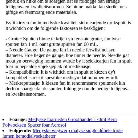
gebrûk en hifke om te soargjen dat se foldogge oan strange
feiligens- en kwaliteitsnormen. Se binne makke fan sterile, net-
giftige en fersmoargjende materialen.
By it kiezen fan in medyske kwaliteit sirkulearjende drukspuit, is
it wichtich om de folgjende faktoaren te beskôgjen:
- Grutte: Spuiten binne te krijen yn ferskate grutte, fan lytse
spuiten fan 1 mL oant grutte spuiten fan 60 mL.
– Needle Gauge: De gauge fan in needle ferwiist nei syn
diameter. Hoe heger de gauge, hoe tinner de needle. Needle-gat
moat yn oerweging nommen wurde by it selektearjen fan in spuit
foar in bepaalde ynjeksjeplak of medikaasje.
– Kompatibiliteit: It is wichtich om in spuit te kiezen dy't
kompatibel is mei it spesifike medisyn dat nommen wurdt.
– Merkreputaasje: It kiezen fan in renommearre spuitmerk kin
derfoar soargje dat de spuiten foldogge oan de nedige feiligens-
en kwaliteitsnormen.
Foarige:
Medyske foarrieden Groothandel 170ml Bern
Folwoeksen Spacer foar Aerosol
Folgjende:
Medyske wegwerp dialyse single dûbele triple
lumen hemodialysekatheter