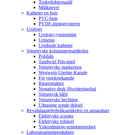
Toskedokternaald
Mûlknevel
Katheter en buis
PVC-buis
PVDF-pipingsysteem
Urology
Urology-ynstrumint
Urinetas
Urethrale katheter
Sjirurgyske konsumpsjeartikelen
Polsbân
Tandwiel Pdo-tried
Sjirurgyske markerpen
Wegwerp Uterine Kanule
Fet ynjeksjekanule
Ringretraktor
Negative druk ôfwetteringsbal
Sjirurgysk blêd
Sjirurgyske hechting
Ultrasone sonde deksel
Revalidaasjeferbrûksartikelen en apparatuer
Elektryske scooter
Elektryske rolstoel
Ynkontininsje-reinigingsrobot
Laboratoariumprodukten