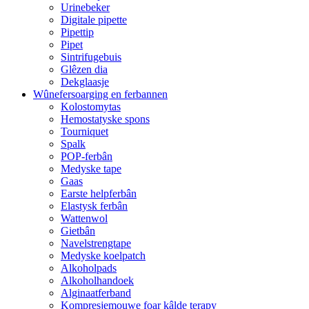
Urinebeker
Digitale pipette
Pipettip
Pipet
Sintrifugebuis
Glêzen dia
Dekglaasje
Wûnefersoarging en ferbannen
Kolostomytas
Hemostatyske spons
Tourniquet
Spalk
POP-ferbân
Medyske tape
Gaas
Earste helpferbân
Elastysk ferbân
Wattenwol
Gietbân
Navelstrengtape
Medyske koelpatch
Alkoholpads
Alkoholhandoek
Alginaatferband
Kompresjemouwe foar kâlde terapy