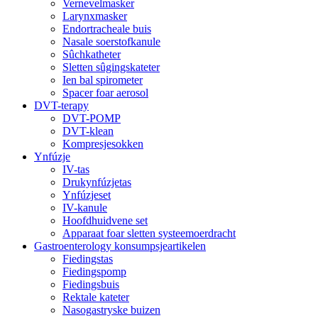
Vernevelmasker
Larynxmasker
Endortracheale buis
Nasale soerstofkanule
Sûchkatheter
Sletten sûgingskateter
Ien bal spirometer
Spacer foar aerosol
DVT-terapy
DVT-POMP
DVT-klean
Kompresjesokken
Ynfúzje
IV-tas
Drukynfúzjetas
Ynfúzjeset
IV-kanule
Hoofdhuidvene set
Apparaat foar sletten systeemoerdracht
Gastroenterology konsumpsjeartikelen
Fiedingstas
Fiedingspomp
Fiedingsbuis
Rektale kateter
Nasogastryske buizen