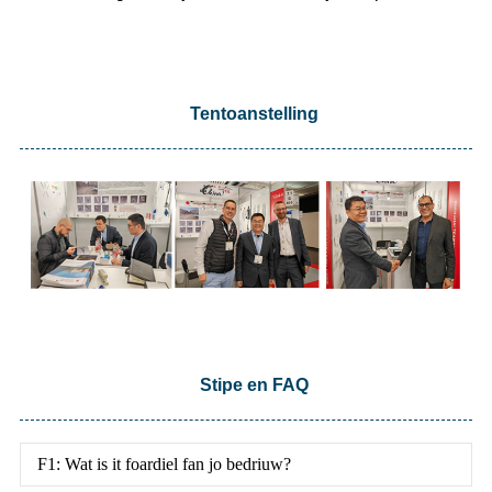
Tentoanstelling
Stipe en FAQ
F1: Wat is it foardiel fan jo bedriuw?