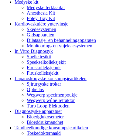
Medyske kit
Medyske ferklaaikit
Anesthesia Kit
Foley Tray Kit
Kardiovaskulêre yntervinsje
Skedesystemen
Gidsapparaten
Dilataasje- en behannelingapparaten
Monitoaring- en ynjeksjesystemen
In Vitro Diagnostyk
Snelle testkit
Speekselkolleksjekit
Firuskolleksjebuis
Firuskolleksjekit
Laparoskopyske konsumpsjeartikelen
Sjirurgyske trokar
Opheltas
Wegwerp specimenpoukje
Wegwerp wûne-retraktor
Turp Loop Elektroden
Diagnostyske apparatuer
Bloedglukosemeter
Bloeddrukmanchet
Tandheelkundige konsumpsjeartikelen
Toskedokternaald