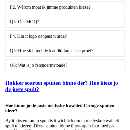
F2. Wêrom moat ik jimme produkten kieze?
Q3. Oer MOQ?
F4. Kin it logo oanpast wurde?
Q5: Hoe sit it mei de leadtiid fan 'e stekproef?
Q6: Wat is jo ferstjoermetoade?
Hokker soarten spuiten binne der? Hoe kieze jo
de juste spuit?
Hoe kinne jo de juste medyske kwaliteit Ciringe-spuiten
kieze?
By it kiezen fan in spuit is it wichtich om in medyske kwaliteit
spuit te kiezen. Dizze spuiten binne ûntworpen foar medysk