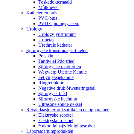
Toskedokternaald
Mûlknevel
Katheter en buis
PVC-buis
PVDF-pipingsysteem
Urology
Urology-ynstrumint
Urinetas
Urethrale katheter
Sjirurgyske konsumpsjeartikelen
Polsbân
Tandwiel Pdo-tried
Sjirurgyske markerpen
Wegwerp Uterine Kanule
Fet ynjeksjekanule
Ringretraktor
Negative druk ôfwetteringsbal
Sjirurgysk blêd
Sjirurgyske hechting
Ultrasone sonde deksel
Revalidaasjeferbrûksartikelen en apparatuer
Elektryske scooter
Elektryske rolstoel
Ynkontininsje-reinigingsrobot
Laboratoariumprodukten