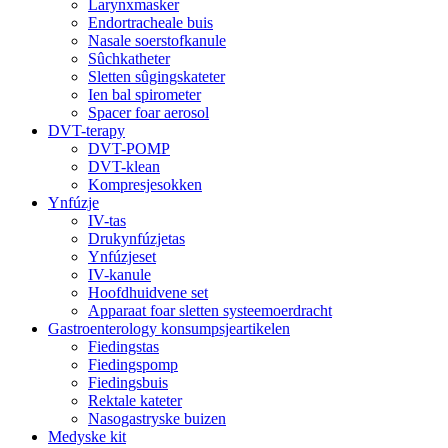
Larynxmasker
Endortracheale buis
Nasale soerstofkanule
Sûchkatheter
Sletten sûgingskateter
Ien bal spirometer
Spacer foar aerosol
DVT-terapy
DVT-POMP
DVT-klean
Kompresjesokken
Ynfúzje
IV-tas
Drukynfúzjetas
Ynfúzjeset
IV-kanule
Hoofdhuidvene set
Apparaat foar sletten systeemoerdracht
Gastroenterology konsumpsjeartikelen
Fiedingstas
Fiedingspomp
Fiedingsbuis
Rektale kateter
Nasogastryske buizen
Medyske kit