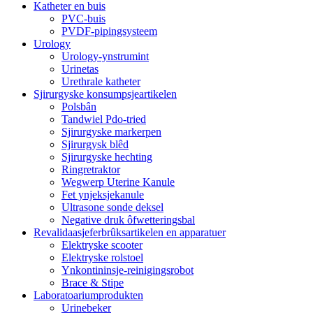
Katheter en buis
PVC-buis
PVDF-pipingsysteem
Urology
Urology-ynstrumint
Urinetas
Urethrale katheter
Sjirurgyske konsumpsjeartikelen
Polsbân
Tandwiel Pdo-tried
Sjirurgyske markerpen
Sjirurgysk blêd
Sjirurgyske hechting
Ringretraktor
Wegwerp Uterine Kanule
Fet ynjeksjekanule
Ultrasone sonde deksel
Negative druk ôfwetteringsbal
Revalidaasjeferbrûksartikelen en apparatuer
Elektryske scooter
Elektryske rolstoel
Ynkontininsje-reinigingsrobot
Brace & Stipe
Laboratoariumprodukten
Urinebeker