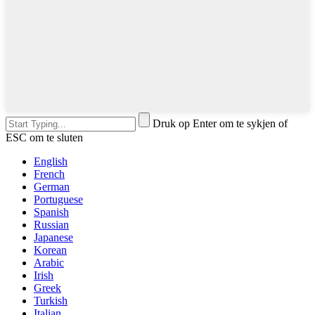
Druk op Enter om te sykjen of
ESC om te sluten
English
French
German
Portuguese
Spanish
Russian
Japanese
Korean
Arabic
Irish
Greek
Turkish
Italian