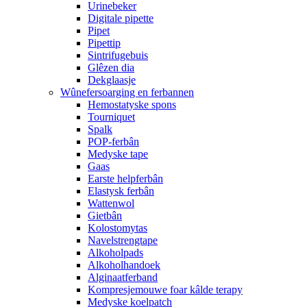
Urinebeker
Digitale pipette
Pipet
Pipettip
Sintrifugebuis
Glêzen dia
Dekglaasje
Wûnefersoarging en ferbannen
Hemostatyske spons
Tourniquet
Spalk
POP-ferbân
Medyske tape
Gaas
Earste helpferbân
Elastysk ferbân
Wattenwol
Gietbân
Kolostomytas
Navelstrengtape
Alkoholpads
Alkoholhandoek
Alginaatferband
Kompresjemouwe foar kâlde terapy
Medyske koelpatch