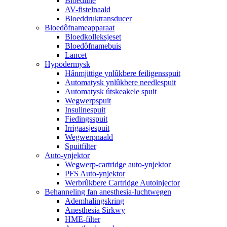
Bloedline
AV-fistelnaald
Bloeddruktransducer
Bloedôfnameapparaat
Bloedkolleksjeset
Bloedôfnamebuis
Lancet
Hypodermysk
Hânmjittige ynlûkbere feiligensspuit
Automatysk ynlûkbere needlespuit
Automatysk útskeakele spuit
Wegwerpspuit
Insulinespuit
Fiedingsspuit
Irrigaasjespuit
Wegwerpnaald
Spuitfilter
Auto-ynjektor
Wegwerp-cartridge auto-ynjektor
PFS Auto-ynjektor
Werbrûkbere Cartridge Autoinjector
Behanneling fan anesthesia-luchtwegen
Ademhalingskring
Anesthesia Sirkwy
HME-filter