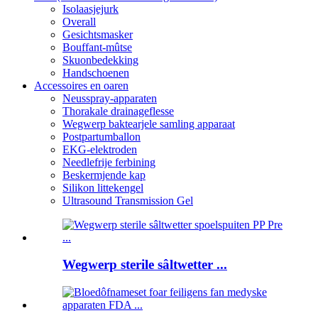
Isolaasjejurk
Overall
Gesichtsmasker
Bouffant-mûtse
Skuonbedekking
Handschoenen
Accessoires en oaren
Neusspray-apparaten
Thorakale drainageflesse
Wegwerp baktearjele samling apparaat
Postpartumballon
EKG-elektroden
Needlefrije ferbining
Beskermjende kap
Silikon littekengel
Ultrasound Transmission Gel
Wegwerp sterile sâltwetter ...