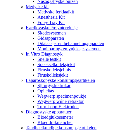
Nasogastryske buizen
Medyske kit
Medyske ferklaaikit
Anesthesia Kit
Foley Tray Kit
Kardiovaskulêre yntervinsje
Skedesystemen
Gidsapparaten
Dilataasje- en behannelingapparaten
Monitoaring- en ynjeksjesystemen
In Vitro Diagnostyk
Snelle testkit
Speekselkolleksjekit
Firuskolleksjebuis
Firuskolleksjekit
Laparoskopyske konsumpsjeartikelen
Sjirurgyske trokar
Opheltas
Wegwerp specimenpoukje
Wegwerp wûne-retraktor
Turp Loop Elektroden
Diagnostyske apparatuer
Bloedglukosemeter
Bloeddrukmanchet
Tandheelkundige konsumpsjeartikelen