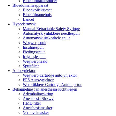
Bloeddruktransducer
Bloedôfnameapparaat
Bloedkolleksjeset
Bloedôfnamebuis
Lancet
Hypodermysk
Manual Retractable Safety Syringe
Automatysk ynlûkbere needlespuit
Automatysk útskeakele spuit
Wegwerpspuit
Insulinespuit
Fiedingsspuit
Irrigaasjespuit
Wegwerpnaald
Spuitfilter
Auto-ynjektor
Wegwerp-cartridge auto-ynjektor
PFS Auto-ynjektor
Werbrûkbere Cartridge Autoinjector
Behanneling fan anesthesia-luchtwegen
Ademhalingskring
Anesthesia Sirkwy
HME-filter
Anesthesiamasker
Vernevelmasker