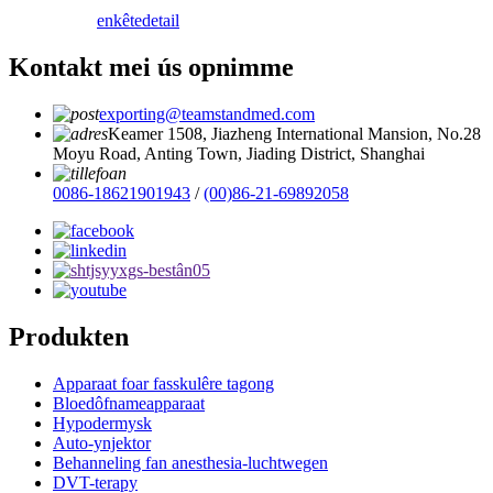
enkête
detail
Kontakt mei ús opnimme
exporting@teamstandmed.com
Keamer 1508, Jiazheng International Mansion, No.28
Moyu Road, Anting Town, Jiading District, Shanghai
0086-18621901943
/
(00)86-21-69892058
Produkten
Apparaat foar fasskulêre tagong
Bloedôfnameapparaat
Hypodermysk
Auto-ynjektor
Behanneling fan anesthesia-luchtwegen
DVT-terapy