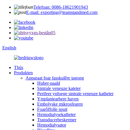
Telefoan: 0086-18621901943
E-mail: exporting@teamstandmed.com
English
Thús
Produkten
Apparaat foar fasskulêre tagong
Huber-naald
Sintrale veneuze kateter
Perifeer ynfoege sintrale veneuze katheter
Ymplantearbere haven
Embolyske mikrosfearen
Foarôffolle spuit
Hemodialysekatheter
Transducerbeskermer
Hemodialysator