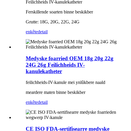
Feilichheids IV-kanulekatheter
Ferskillende soarten binne beskikber
Grutte: 18G, 20G, 22G, 24G
enkête
detail
Medyske foarried OEM 18g 20g 22g
24G 26g Feilichheids IV-
kanulekatheter
feilichheids-IV-kanule mei ynlûkbere naald
meardere maten binne beskikber
enkête
detail
CE ISO FDA-sertifisearre medyske