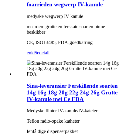
foarrieden wegwerp IV-kanule
medyske wegwerp IV-kanule
meardere grutte en ferskate soarten binne
beskikber
CE, ISO13485, FDA-goedkarring
enkête
detail
Sina-leveransier Ferskillende soarten
14g 16g 18g 20g 22g 24g 26g Grutte
IV-kanule mei Ce FDA
Medyske flinter IV-kanule/IV-kateter
Teflon radio-opake katheter
Ienfâldige dispenserpakket