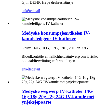
Gjin-DEHP, Hege drukresistinsje
enkête
detail
Medyske konsumpsjeartikelen IV-
kanulefeiligens IV-katheter
Grutte: 14G, 16G, 17G, 18G, 20G en 22G
Bloedkontrôle en feilichheidsûntwerp om it risiko
op naaldferwûning te ferminderjen
enkête
detail
Medyske wegwerp IV-katheter 14G
16g 18g 20g 22g 24G IV-kanule mei
ynjeksjepoarte