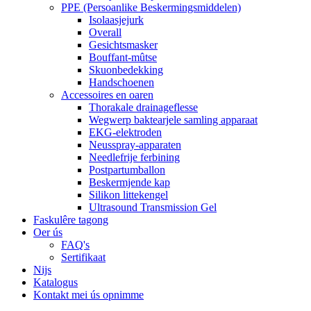
PPE (Persoanlike Beskermingsmiddelen)
Isolaasjejurk
Overall
Gesichtsmasker
Bouffant-mûtse
Skuonbedekking
Handschoenen
Accessoires en oaren
Thorakale drainageflesse
Wegwerp baktearjele samling apparaat
EKG-elektroden
Neusspray-apparaten
Needlefrije ferbining
Postpartumballon
Beskermjende kap
Silikon littekengel
Ultrasound Transmission Gel
Faskulêre tagong
Oer ús
FAQ's
Sertifikaat
Nijs
Katalogus
Kontakt mei ús opnimme