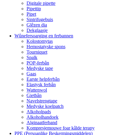
Digitale pipette
Pipettip
Pipet
Sintrifugebuis
Glêzen dia
Dekglaasje
Wûnefersoarging en ferbannen
Kolostomytas
Hemostatyske spons
Tourniquet
Spalk
POP-ferbân
Medyske tape
Gaas
Earste helpferbân
Elastysk ferbân
Wattenwol
Gietbân
Navelstrengtape
Medyske koelpatch
Alkoholpads
Alkoholhandoek
Alginaatferband
Kompresjemouwe foar kâlde terapy
PPE (Persoanlike Beskermingsmiddelen)