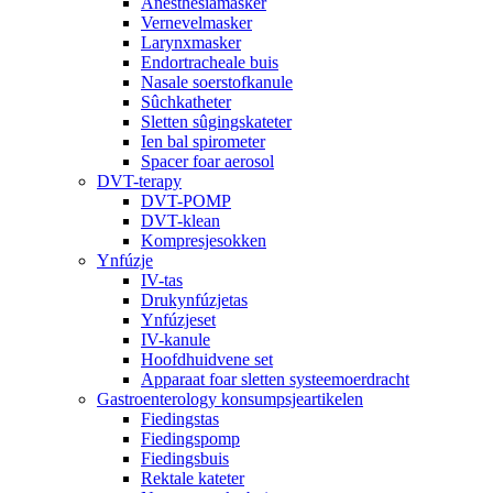
Anesthesiamasker
Vernevelmasker
Larynxmasker
Endortracheale buis
Nasale soerstofkanule
Sûchkatheter
Sletten sûgingskateter
Ien bal spirometer
Spacer foar aerosol
DVT-terapy
DVT-POMP
DVT-klean
Kompresjesokken
Ynfúzje
IV-tas
Drukynfúzjetas
Ynfúzjeset
IV-kanule
Hoofdhuidvene set
Apparaat foar sletten systeemoerdracht
Gastroenterology konsumpsjeartikelen
Fiedingstas
Fiedingspomp
Fiedingsbuis
Rektale kateter