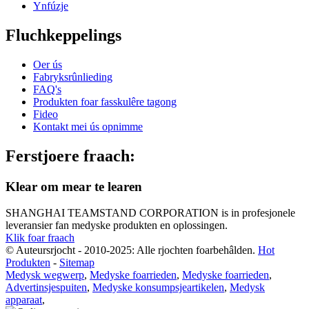
Ynfúzje
Fluchkeppelings
Oer ús
Fabryksrûnlieding
FAQ's
Produkten foar fasskulêre tagong
Fideo
Kontakt mei ús opnimme
Ferstjoere fraach:
Klear om mear te learen
SHANGHAI TEAMSTAND CORPORATION is in profesjonele
leveransier fan medyske produkten en oplossingen.
Klik foar fraach
© Auteursrjocht - 2010-2025: Alle rjochten foarbehâlden.
Hot
Produkten
-
Sitemap
Medysk wegwerp
,
Medyske foarrieden
,
Medyske foarrieden
,
Advertinsjespuiten
,
Medyske konsumpsjeartikelen
,
Medysk
apparaat
,