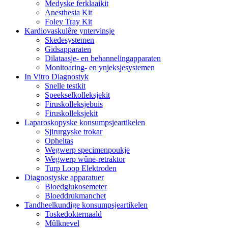
Medyske ferklaaikit
Anesthesia Kit
Foley Tray Kit
Kardiovaskulêre yntervinsje
Skedesystemen
Gidsapparaten
Dilataasje- en behannelingapparaten
Monitoaring- en ynjeksjesystemen
In Vitro Diagnostyk
Snelle testkit
Speekselkolleksjekit
Firuskolleksjebuis
Firuskolleksjekit
Laparoskopyske konsumpsjeartikelen
Sjirurgyske trokar
Opheltas
Wegwerp specimenpoukje
Wegwerp wûne-retraktor
Turp Loop Elektroden
Diagnostyske apparatuer
Bloedglukosemeter
Bloeddrukmanchet
Tandheelkundige konsumpsjeartikelen
Toskedokternaald
Mûlknevel