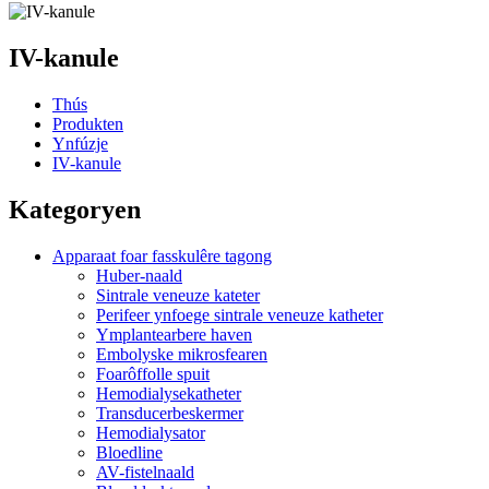
IV-kanule
Thús
Produkten
Ynfúzje
IV-kanule
Kategoryen
Apparaat foar fasskulêre tagong
Huber-naald
Sintrale veneuze kateter
Perifeer ynfoege sintrale veneuze katheter
Ymplantearbere haven
Embolyske mikrosfearen
Foarôffolle spuit
Hemodialysekatheter
Transducerbeskermer
Hemodialysator
Bloedline
AV-fistelnaald