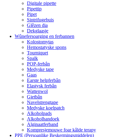
Digitale pipette
Pipettip
Pipet
Sintrifugebuis
Glêzen dia
Dekglaasje
Wûnefersoarging en ferbannen
Kolostomytas
Hemostatyske spons
Tourniquet
Spalk
POP-ferbân
Medyske tape
Gaas
Earste helpferbân
Elastysk ferbân
Wattenwol
Gietbân
Navelstrengtape
Medyske koelpatch
Alkoholpads
Alkoholhandoek
Alginaatferband
Kompresjemouwe foar kâlde terapy
PPE (Persoanlike Beskermingsmiddelen)