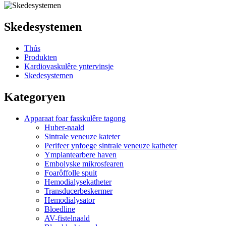
Skedesystemen
Thús
Produkten
Kardiovaskulêre yntervinsje
Skedesystemen
Kategoryen
Apparaat foar fasskulêre tagong
Huber-naald
Sintrale veneuze kateter
Perifeer ynfoege sintrale veneuze katheter
Ymplantearbere haven
Embolyske mikrosfearen
Foarôffolle spuit
Hemodialysekatheter
Transducerbeskermer
Hemodialysator
Bloedline
AV-fistelnaald