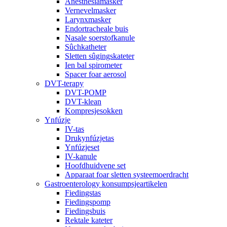
Anesthesiamasker
Vernevelmasker
Larynxmasker
Endortracheale buis
Nasale soerstofkanule
Sûchkatheter
Sletten sûgingskateter
Ien bal spirometer
Spacer foar aerosol
DVT-terapy
DVT-POMP
DVT-klean
Kompresjesokken
Ynfúzje
IV-tas
Drukynfúzjetas
Ynfúzjeset
IV-kanule
Hoofdhuidvene set
Apparaat foar sletten systeemoerdracht
Gastroenterology konsumpsjeartikelen
Fiedingstas
Fiedingspomp
Fiedingsbuis
Rektale kateter