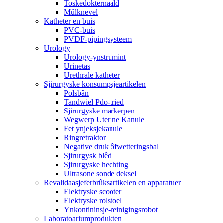
Toskedokternaald
Mûlknevel
Katheter en buis
PVC-buis
PVDF-pipingsysteem
Urology
Urology-ynstrumint
Urinetas
Urethrale katheter
Sjirurgyske konsumpsjeartikelen
Polsbân
Tandwiel Pdo-tried
Sjirurgyske markerpen
Wegwerp Uterine Kanule
Fet ynjeksjekanule
Ringretraktor
Negative druk ôfwetteringsbal
Sjirurgysk blêd
Sjirurgyske hechting
Ultrasone sonde deksel
Revalidaasjeferbrûksartikelen en apparatuer
Elektryske scooter
Elektryske rolstoel
Ynkontininsje-reinigingsrobot
Laboratoariumprodukten