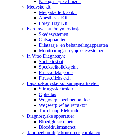
Nasogastryske buizen
Medyske kit
Medyske ferklaaikit
Anesthesia Kit
Foley Tray Kit
Kardiovaskulêre yntervinsje
Skedesystemen
Gidsapparaten
Dilataasje- en behannelingapparaten
Monitoaring- en ynjeksjesystemen
In Vitro Diagnostyk
Snelle testkit
Speekselkolleksjekit
Firuskolleksjebuis
Firuskolleksjekit
Laparoskopyske konsumpsjeartikelen
Sjirurgyske trokar
Opheltas
Wegwerp specimenpoukje
Wegwerp wûne-retraktor
Turp Loop Elektroden
Diagnostyske apparatuer
Bloedglukosemeter
Bloeddrukmanchet
Tandheelkundige konsumpsjeartikelen