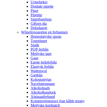
Urinebeker
Digitale pipette
Pipet
Pipettip
Sintrifugebuis
Glêzen dia
Dekglaasje
Wûnefersoarging en ferbannen
Hemostatyske spons
Tourniquet
Spalk
POP-ferbân
Medyske tape
Gaas
Earste helpferbân
Elastysk ferbân
Wattenwol
Gietbân
Kolostomytas
Navelstrengtape
Alkoholpads
Alkoholhandoek
Alginaatferband
Kompresjemouwe foar kâlde terapy
Medyske koelpatch