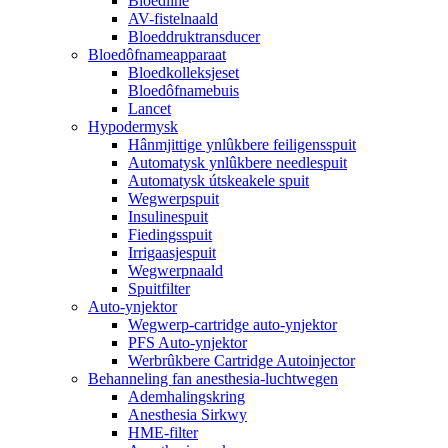
Bloedline
AV-fistelnaald
Bloeddruktransducer
Bloedôfnameapparaat
Bloedkolleksjeset
Bloedôfnamebuis
Lancet
Hypodermysk
Hânmjittige ynlûkbere feiligensspuit
Automatysk ynlûkbere needlespuit
Automatysk útskeakele spuit
Wegwerpspuit
Insulinespuit
Fiedingsspuit
Irrigaasjespuit
Wegwerpnaald
Spuitfilter
Auto-ynjektor
Wegwerp-cartridge auto-ynjektor
PFS Auto-ynjektor
Werbrûkbere Cartridge Autoinjector
Behanneling fan anesthesia-luchtwegen
Ademhalingskring
Anesthesia Sirkwy
HME-filter