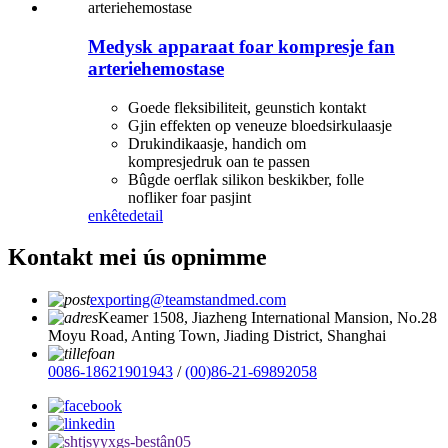
Medysk apparaat foar kompresje fan
arteriehemostase
Goede fleksibiliteit, geunstich kontakt
Gjin effekten op veneuze bloedsirkulaasje
Drukindikaasje, handich om
kompresjedruk oan te passen
Bûgde oerflak silikon beskikber, folle
nofliker foar pasjint
enkête
detail
Kontakt mei ús opnimme
exporting@teamstandmed.com
Keamer 1508, Jiazheng International Mansion, No.28
Moyu Road, Anting Town, Jiading District, Shanghai
0086-18621901943
/
(00)86-21-69892058