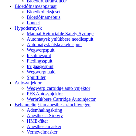
Bloeddruktransducer
Bloedôfnameapparaat
Bloedkolleksjeset
Bloedôfnamebuis
Lancet
Hypodermysk
Manual Retractable Safety Syringe
Automatysk ynlûkbere needlespuit
Automatysk útskeakele spuit
Wegwerpspuit
Insulinespuit
Fiedingsspuit
Irrigaasjespuit
Wegwerpnaald
Spuitfilter
Auto-ynjektor
Wegwerp-cartridge auto-ynjektor
PFS Auto-ynjektor
Werbrûkbere Cartridge Autoinjector
Behanneling fan anesthesia-luchtwegen
Ademhalingskring
Anesthesia Sirkwy
HME-filter
Anesthesiamasker
Vernevelmasker