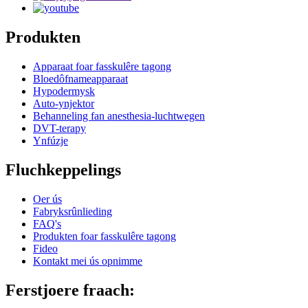
Produkten
Apparaat foar fasskulêre tagong
Bloedôfnameapparaat
Hypodermysk
Auto-ynjektor
Behanneling fan anesthesia-luchtwegen
DVT-terapy
Ynfúzje
Fluchkeppelings
Oer ús
Fabryksrûnlieding
FAQ's
Produkten foar fasskulêre tagong
Fideo
Kontakt mei ús opnimme
Ferstjoere fraach: