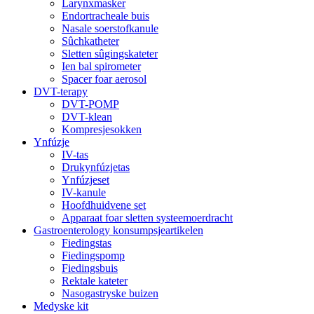
Larynxmasker
Endortracheale buis
Nasale soerstofkanule
Sûchkatheter
Sletten sûgingskateter
Ien bal spirometer
Spacer foar aerosol
DVT-terapy
DVT-POMP
DVT-klean
Kompresjesokken
Ynfúzje
IV-tas
Drukynfúzjetas
Ynfúzjeset
IV-kanule
Hoofdhuidvene set
Apparaat foar sletten systeemoerdracht
Gastroenterology konsumpsjeartikelen
Fiedingstas
Fiedingspomp
Fiedingsbuis
Rektale kateter
Nasogastryske buizen
Medyske kit