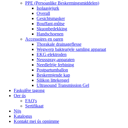
PPE (Persoanlike Beskermingsmiddelen)
Isolaasjejurk
Overall
Gesichtsmasker
Bouffant-mûtse
Skuonbedekking
Handschoenen
Accessoires en oaren
Thorakale drainageflesse
Wegwerp baktearjele samling apparaat
EKG-elektroden
Neusspray-apparaten
Needlefrije ferbining
Postpartumballon
Beskermjende kap
Silikon littekengel
Ultrasound Transmission Gel
Faskulêre tagong
Oer ús
FAQ's
Sertifikaat
Nijs
Katalogus
Kontakt mei ús opnimme