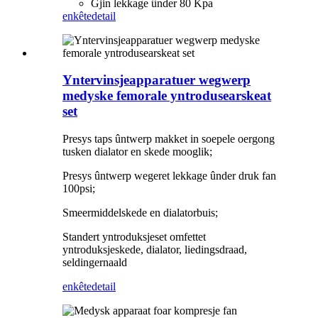
Gjin lekkage ûnder 80 Kpa
enkête
detail
Yntervinsjeapparatuer wegwerp
medyske femorale yntrodusearskeat
set
Presys taps ûntwerp makket in soepele oergong
tusken dialator en skede mooglik;
Presys ûntwerp wegeret lekkage ûnder druk fan
100psi;
Smeermiddelskede en dialatorbuis;
Standert yntroduksjeset omfettet
yntroduksjeskede, dialator, liedingsdraad,
seldingernaald
enkête
detail