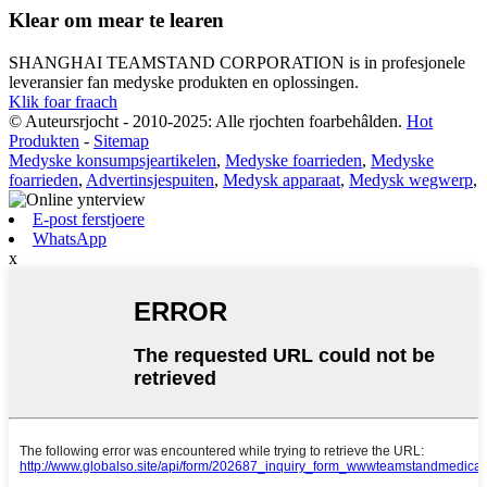
Klear om mear te learen
SHANGHAI TEAMSTAND CORPORATION is in profesjonele
leveransier fan medyske produkten en oplossingen.
Klik foar fraach
© Auteursrjocht - 2010-2025: Alle rjochten foarbehâlden.
Hot
Produkten
-
Sitemap
Medyske konsumpsjeartikelen
,
Medyske foarrieden
,
Medyske
foarrieden
,
Advertinsjespuiten
,
Medysk apparaat
,
Medysk wegwerp
,
E-post ferstjoere
WhatsApp
x