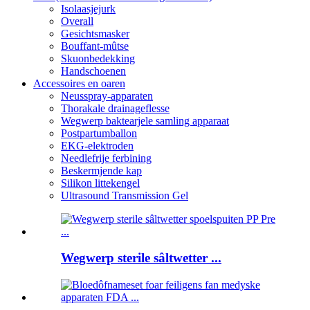
Isolaasjejurk
Overall
Gesichtsmasker
Bouffant-mûtse
Skuonbedekking
Handschoenen
Accessoires en oaren
Neusspray-apparaten
Thorakale drainageflesse
Wegwerp baktearjele samling apparaat
Postpartumballon
EKG-elektroden
Needlefrije ferbining
Beskermjende kap
Silikon littekengel
Ultrasound Transmission Gel
Wegwerp sterile sâltwetter ...