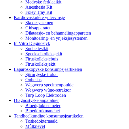
Medyske ferklaaikit
Anesthesia Kit
Foley Tray Kit
Kardiovaskulêre yntervinsje
Skedesystemen
Gidsapparaten
Dilataasje- en behannelingapparaten
Monitoaring- en ynjeksjesystemen
In Vitro Diagnostyk
Snelle testkit
Speekselkolleksjekit
Firuskolleksjebuis
Firuskolleksjekit
Laparoskopyske konsumpsjeartikelen
Sjirurgyske trokar
Opheltas
Wegwerp specimenpoukje
Wegwerp wûne-retraktor
Turp Loop Elektroden
Diagnostyske apparatuer
Bloedglukosemeter
Bloeddrukmanchet
Tandheelkundige konsumpsjeartikelen
Toskedokternaald
Mûlknevel