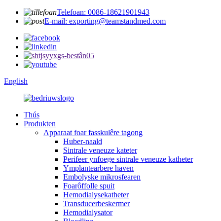
Telefoan: 0086-18621901943
E-mail: exporting@teamstandmed.com
English
Thús
Produkten
Apparaat foar fasskulêre tagong
Huber-naald
Sintrale veneuze kateter
Perifeer ynfoege sintrale veneuze katheter
Ymplantearbere haven
Embolyske mikrosfearen
Foarôffolle spuit
Hemodialysekatheter
Transducerbeskermer
Hemodialysator