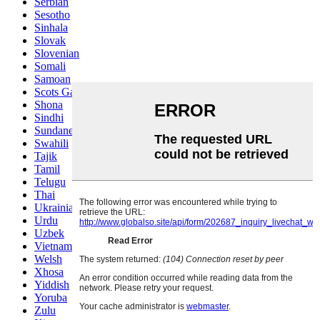
Serbian
Sesotho
Sinhala
Slovak
Slovenian
Somali
Samoan
Scots Gaelic
Shona
Sindhi
Sundanese
Swahili
Tajik
Tamil
Telugu
Thai
Ukrainian
Urdu
Uzbek
Vietnamese
Welsh
Xhosa
Yiddish
Yoruba
Zulu