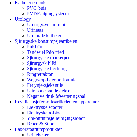
Katheter en buis
PVC-buis
PVDF-pipingsysteem
Urology
Urology-ynstrumint
Urinetas
Urethrale katheter
Sjirurgyske konsumpsjeartikelen
Polsbân
Tandwiel Pdo-tried
Sjirurgyske markerpen
Sjirurgysk blêd
Sjirurgyske hechting
Ringretraktor
Wegwerp Uterine Kanule
Fet ynjeksjekanule
Ultrasone sonde deksel
Negative druk ôfwetteringsbal
Revalidaasjeferbrûksartikelen en apparatuer
Elektryske scooter
Elektryske rolstoel
Ynkontininsje-reinigingsrobot
Brace & Stipe
Laboratoariumprodukten
Urinebeker