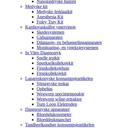
Nasogastryske buizen
Medyske kit
Medyske ferklaaikit
Anesthesia Kit
Foley Tray Kit
Kardiovaskulêre yntervinsje
Skedesystemen
Gidsapparaten
Dilataasje- en behannelingapparaten
Monitoaring- en ynjeksjesystemen
In Vitro Diagnostyk
Snelle testkit
Speekselkolleksjekit
Firuskolleksjebuis
Firuskolleksjekit
Laparoskopyske konsumpsjeartikelen
Sjirurgyske trokar
Opheltas
Wegwerp specimenpoukje
Wegwerp wûne-retraktor
Turp Loop Elektroden
Diagnostyske apparatuer
Bloedglukosemeter
Bloeddrukmanchet
Tandheelkundige konsumpsjeartikelen