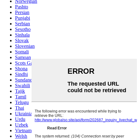
Norwegian
Pashto
Persian
Punjabi
Serbian
Sesotho
Sinhala
Slovak
Slovenian
Somali
Samoan
Scots Gaelic
Shona
Sindhi
Sundanese
Swahili
Tajik
Tamil
Telugu
Thai
Ukrainian
Urdu
Uzbek
Vietnamese
Welsh