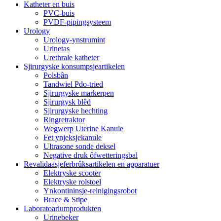
Katheter en buis
PVC-buis
PVDF-pipingsysteem
Urology
Urology-ynstrumint
Urinetas
Urethrale katheter
Sjirurgyske konsumpsjeartikelen
Polsbân
Tandwiel Pdo-tried
Sjirurgyske markerpen
Sjirurgysk blêd
Sjirurgyske hechting
Ringretraktor
Wegwerp Uterine Kanule
Fet ynjeksjekanule
Ultrasone sonde deksel
Negative druk ôfwetteringsbal
Revalidaasjeferbrûksartikelen en apparatuer
Elektryske scooter
Elektryske rolstoel
Ynkontininsje-reinigingsrobot
Brace & Stipe
Laboratoariumprodukten
Urinebeker