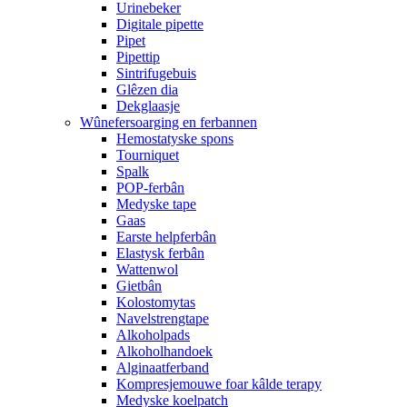
Urinebeker
Digitale pipette
Pipet
Pipettip
Sintrifugebuis
Glêzen dia
Dekglaasje
Wûnefersoarging en ferbannen
Hemostatyske spons
Tourniquet
Spalk
POP-ferbân
Medyske tape
Gaas
Earste helpferbân
Elastysk ferbân
Wattenwol
Gietbân
Kolostomytas
Navelstrengtape
Alkoholpads
Alkoholhandoek
Alginaatferband
Kompresjemouwe foar kâlde terapy
Medyske koelpatch