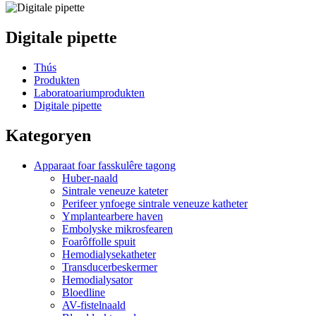
Digitale pipette
Thús
Produkten
Laboratoariumprodukten
Digitale pipette
Kategoryen
Apparaat foar fasskulêre tagong
Huber-naald
Sintrale veneuze kateter
Perifeer ynfoege sintrale veneuze katheter
Ymplantearbere haven
Embolyske mikrosfearen
Foarôffolle spuit
Hemodialysekatheter
Transducerbeskermer
Hemodialysator
Bloedline
AV-fistelnaald