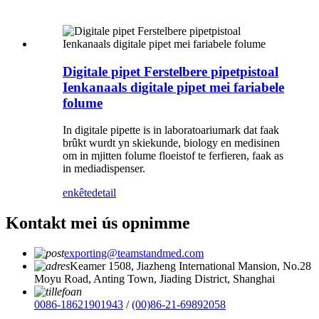
Digitale pipet Ferstelbere pipetpistoal
Ienkanaals digitale pipet mei fariabele
folume
In digitale pipette is in laboratoariumark dat faak
brûkt wurdt yn skiekunde, biology en medisinen
om in mjitten folume floeistof te ferfieren, faak as
in mediadispenser.
enkête
detail
Kontakt mei ús opnimme
exporting@teamstandmed.com
Keamer 1508, Jiazheng International Mansion, No.28
Moyu Road, Anting Town, Jiading District, Shanghai
0086-18621901943
/
(00)86-21-69892058