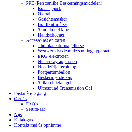
PPE (Persoanlike Beskermingsmiddelen)
Isolaasjejurk
Overall
Gesichtsmasker
Bouffant-mûtse
Skuonbedekking
Handschoenen
Accessoires en oaren
Thorakale drainageflesse
Wegwerp baktearjele samling apparaat
EKG-elektroden
Neusspray-apparaten
Needlefrije ferbining
Postpartumballon
Beskermjende kap
Silikon littekengel
Ultrasound Transmission Gel
Faskulêre tagong
Oer ús
FAQ's
Sertifikaat
Nijs
Katalogus
Kontakt mei ús opnimme