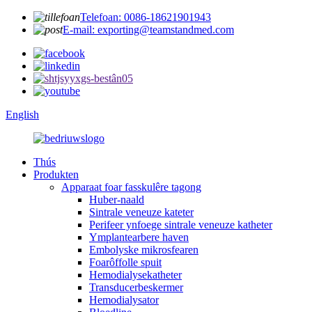
Telefoan: 0086-18621901943
E-mail: exporting@teamstandmed.com
English
Thús
Produkten
Apparaat foar fasskulêre tagong
Huber-naald
Sintrale veneuze kateter
Perifeer ynfoege sintrale veneuze katheter
Ymplantearbere haven
Embolyske mikrosfearen
Foarôffolle spuit
Hemodialysekatheter
Transducerbeskermer
Hemodialysator