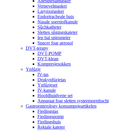
Anesthesiamasker
Vernevelmasker
Larynxmasker
Endortracheale buis
Nasale soerstofkanule
Sûchkatheter
Sletten sûgingskateter
Ien bal spirometer
Spacer foar aerosol
DVT-terapy
DVT-POMP
DVT-klean
Kompresjesokken
Ynfúzje
IV-tas
Drukynfúzjetas
Ynfúzjeset
IV-kanule
Hoofdhuidvene set
Apparaat foar sletten systeemoerdracht
Gastroenterology konsumpsjeartikelen
Fiedingstas
Fiedingspomp
Fiedingsbuis
Rektale kateter