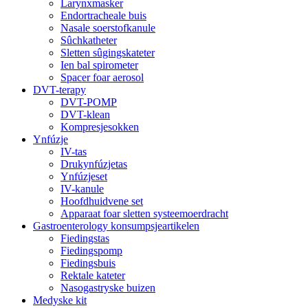
Larynxmasker
Endortracheale buis
Nasale soerstofkanule
Sûchkatheter
Sletten sûgingskateter
Ien bal spirometer
Spacer foar aerosol
DVT-terapy
DVT-POMP
DVT-klean
Kompresjesokken
Ynfúzje
IV-tas
Drukynfúzjetas
Ynfúzjeset
IV-kanule
Hoofdhuidvene set
Apparaat foar sletten systeemoerdracht
Gastroenterology konsumpsjeartikelen
Fiedingstas
Fiedingspomp
Fiedingsbuis
Rektale kateter
Nasogastryske buizen
Medyske kit