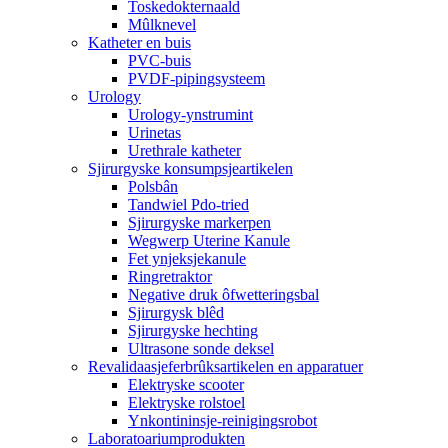
Toskedokternaald
Mûlknevel
Katheter en buis
PVC-buis
PVDF-pipingsysteem
Urology
Urology-ynstrumint
Urinetas
Urethrale katheter
Sjirurgyske konsumpsjeartikelen
Polsbân
Tandwiel Pdo-tried
Sjirurgyske markerpen
Wegwerp Uterine Kanule
Fet ynjeksjekanule
Ringretraktor
Negative druk ôfwetteringsbal
Sjirurgysk blêd
Sjirurgyske hechting
Ultrasone sonde deksel
Revalidaasjeferbrûksartikelen en apparatuer
Elektryske scooter
Elektryske rolstoel
Ynkontininsje-reinigingsrobot
Laboratoariumprodukten