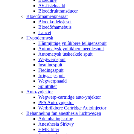
Bloedline
AV-fistelnaald
Bloeddruktransducer
Bloedôfnameapparaat
Bloedkolleksjeset
Bloedôfnamebuis
Lancet
Hypodermysk
Hânmjittige ynlûkbere feiligensspuit
Automatysk ynlûkbere needlespuit
Automatysk útskeakele spuit
Wegwerpspuit
Insulinespuit
Fiedingsspuit
Irrigaasjespuit
Wegwerpnaald
Spuitfilter
Auto-ynjektor
Wegwerp-cartridge auto-ynjektor
PFS Auto-ynjektor
Werbrûkbere Cartridge Autoinjector
Behanneling fan anesthesia-luchtwegen
Ademhalingskring
Anesthesia Sirkwy
HME-filter