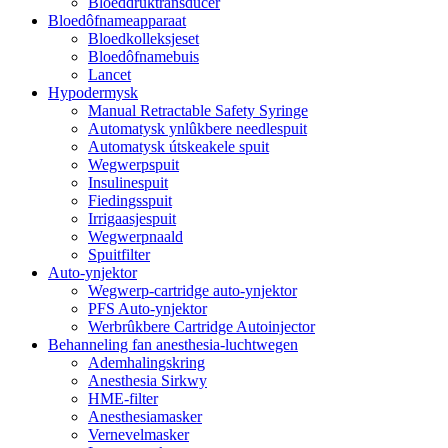
Bloeddruktransducer
Bloedôfnameapparaat
Bloedkolleksjeset
Bloedôfnamebuis
Lancet
Hypodermysk
Manual Retractable Safety Syringe
Automatysk ynlûkbere needlespuit
Automatysk útskeakele spuit
Wegwerpspuit
Insulinespuit
Fiedingsspuit
Irrigaasjespuit
Wegwerpnaald
Spuitfilter
Auto-ynjektor
Wegwerp-cartridge auto-ynjektor
PFS Auto-ynjektor
Werbrûkbere Cartridge Autoinjector
Behanneling fan anesthesia-luchtwegen
Ademhalingskring
Anesthesia Sirkwy
HME-filter
Anesthesiamasker
Vernevelmasker