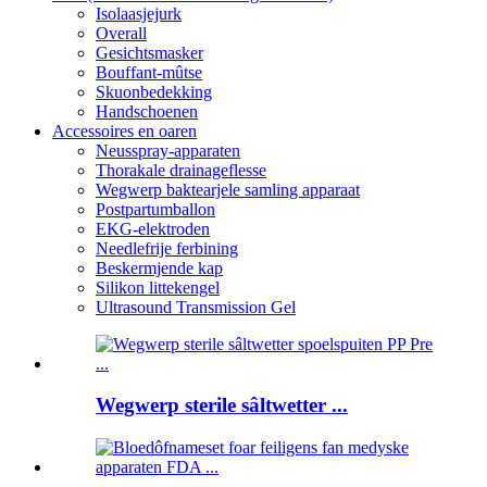
Isolaasjejurk
Overall
Gesichtsmasker
Bouffant-mûtse
Skuonbedekking
Handschoenen
Accessoires en oaren
Neusspray-apparaten
Thorakale drainageflesse
Wegwerp baktearjele samling apparaat
Postpartumballon
EKG-elektroden
Needlefrije ferbining
Beskermjende kap
Silikon littekengel
Ultrasound Transmission Gel
Wegwerp sterile sâltwetter ...