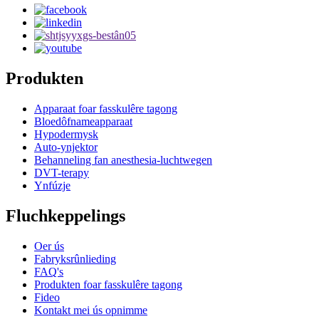
Produkten
Apparaat foar fasskulêre tagong
Bloedôfnameapparaat
Hypodermysk
Auto-ynjektor
Behanneling fan anesthesia-luchtwegen
DVT-terapy
Ynfúzje
Fluchkeppelings
Oer ús
Fabryksrûnlieding
FAQ's
Produkten foar fasskulêre tagong
Fideo
Kontakt mei ús opnimme