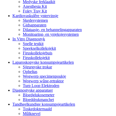
Medyske ferklaaikit
Anesthesia Kit
Foley Tray Kit
Kardiovaskulêre yntervinsje
Skedesystemen
Gidsapparaten
Dilataasje- en behannelingapparaten
Monitoaring- en ynjeksjesystemen
In Vitro Diagnostyk
Snelle testkit
Speekselkolleksjekit
Firuskolleksjebuis
Firuskolleksjekit
Laparoskopyske konsumpsjeartikelen
Sjirurgyske trokar
Opheltas
Wegwerp specimenpoukje
Wegwerp wûne-retraktor
Turp Loop Elektroden
Diagnostyske apparatuer
Bloedglukosemeter
Bloeddrukmanchet
Tandheelkundige konsumpsjeartikelen
Toskedokternaald
Mûlknevel