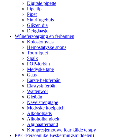
Digitale pipette
Pipettip
Pipet
Sintrifugebuis
Glêzen dia
Dekglaasje
Wûnefersoarging en ferbannen
Kolostomytas
Hemostatyske spons
Tourniquet
Spalk
POP-ferbân
Medyske tape
Gaas
Earste helpferbân
Elastysk ferbân
Wattenwol
Gietbân
Navelstrengtape
Medyske koelpatch
Alkoholpads
Alkoholhandoek
Alginaatferband
Kompresjemouwe foar kâlde terapy
PPE (Persoanlike Beskermingsmiddelen)