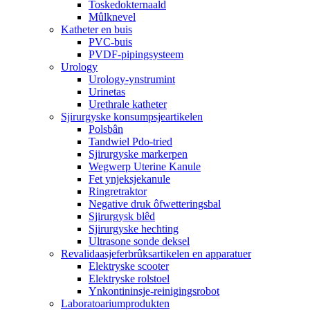
Toskedokternaald
Mûlknevel
Katheter en buis
PVC-buis
PVDF-pipingsysteem
Urology
Urology-ynstrumint
Urinetas
Urethrale katheter
Sjirurgyske konsumpsjeartikelen
Polsbân
Tandwiel Pdo-tried
Sjirurgyske markerpen
Wegwerp Uterine Kanule
Fet ynjeksjekanule
Ringretraktor
Negative druk ôfwetteringsbal
Sjirurgysk blêd
Sjirurgyske hechting
Ultrasone sonde deksel
Revalidaasjeferbrûksartikelen en apparatuer
Elektryske scooter
Elektryske rolstoel
Ynkontininsje-reinigingsrobot
Laboratoariumprodukten