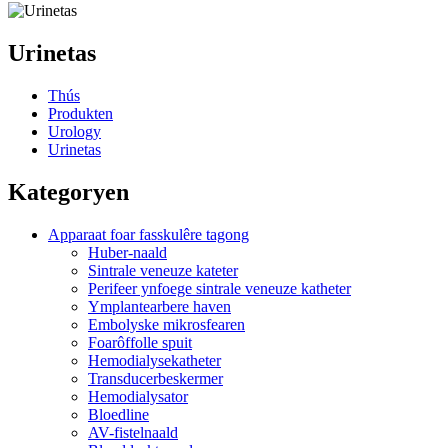
Urinetas
Thús
Produkten
Urology
Urinetas
Kategoryen
Apparaat foar fasskulêre tagong
Huber-naald
Sintrale veneuze kateter
Perifeer ynfoege sintrale veneuze katheter
Ymplantearbere haven
Embolyske mikrosfearen
Foarôffolle spuit
Hemodialysekatheter
Transducerbeskermer
Hemodialysator
Bloedline
AV-fistelnaald