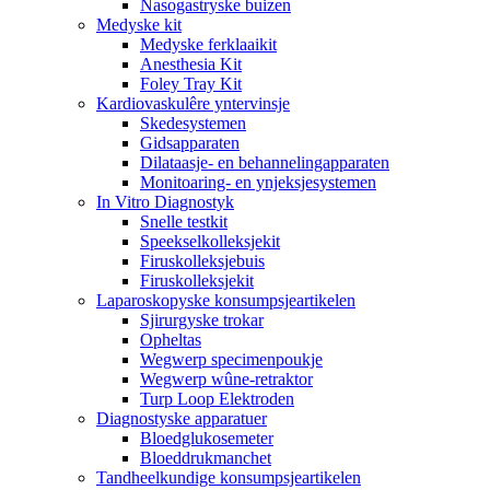
Nasogastryske buizen
Medyske kit
Medyske ferklaaikit
Anesthesia Kit
Foley Tray Kit
Kardiovaskulêre yntervinsje
Skedesystemen
Gidsapparaten
Dilataasje- en behannelingapparaten
Monitoaring- en ynjeksjesystemen
In Vitro Diagnostyk
Snelle testkit
Speekselkolleksjekit
Firuskolleksjebuis
Firuskolleksjekit
Laparoskopyske konsumpsjeartikelen
Sjirurgyske trokar
Opheltas
Wegwerp specimenpoukje
Wegwerp wûne-retraktor
Turp Loop Elektroden
Diagnostyske apparatuer
Bloedglukosemeter
Bloeddrukmanchet
Tandheelkundige konsumpsjeartikelen