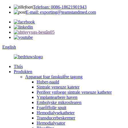
Telefoan: 0086-18621901943
E-mail: exporting@teamstandmed.com
English
Thús
Produkten
Apparaat foar fasskulêre tagong
Huber-naald
Sintrale veneuze kateter
Perifeer ynfoege sintrale veneuze katheter
Ymplantearbere haven
Embolyske mikrosfearen
Foarôffolle spuit
Hemodialysekatheter
Transducerbeskermer
Hemodialysator