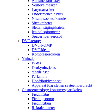
Anesthesiamasker
Vernevelmasker
Larynxmasker
Endortracheale buis
Nasale soerstofkanule
Sûchkatheter
Sletten sûgingskateter
Ien bal spirometer
Spacer foar aerosol
DVT-terapy
DVT-POMP
DVT-klean
Kompresjesokken
Ynfúzje
IV-tas
Drukynfúzjetas
Ynfúzjeset
IV-kanule
Hoofdhuidvene set
Apparaat foar sletten systeemoerdracht
Gastroenterology konsumpsjeartikelen
Fiedingstas
Fiedingspomp
Fiedingsbuis
Rektale kateter