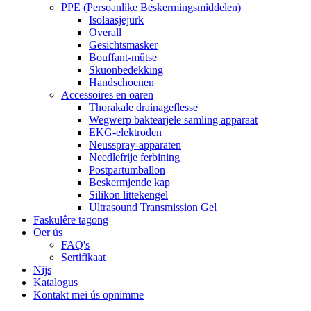
PPE (Persoanlike Beskermingsmiddelen)
Isolaasjejurk
Overall
Gesichtsmasker
Bouffant-mûtse
Skuonbedekking
Handschoenen
Accessoires en oaren
Thorakale drainageflesse
Wegwerp baktearjele samling apparaat
EKG-elektroden
Neusspray-apparaten
Needlefrije ferbining
Postpartumballon
Beskermjende kap
Silikon littekengel
Ultrasound Transmission Gel
Faskulêre tagong
Oer ús
FAQ's
Sertifikaat
Nijs
Katalogus
Kontakt mei ús opnimme