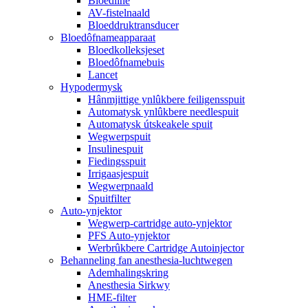
Bloedline
AV-fistelnaald
Bloeddruktransducer
Bloedôfnameapparaat
Bloedkolleksjeset
Bloedôfnamebuis
Lancet
Hypodermysk
Hânmjittige ynlûkbere feiligensspuit
Automatysk ynlûkbere needlespuit
Automatysk útskeakele spuit
Wegwerpspuit
Insulinespuit
Fiedingsspuit
Irrigaasjespuit
Wegwerpnaald
Spuitfilter
Auto-ynjektor
Wegwerp-cartridge auto-ynjektor
PFS Auto-ynjektor
Werbrûkbere Cartridge Autoinjector
Behanneling fan anesthesia-luchtwegen
Ademhalingskring
Anesthesia Sirkwy
HME-filter