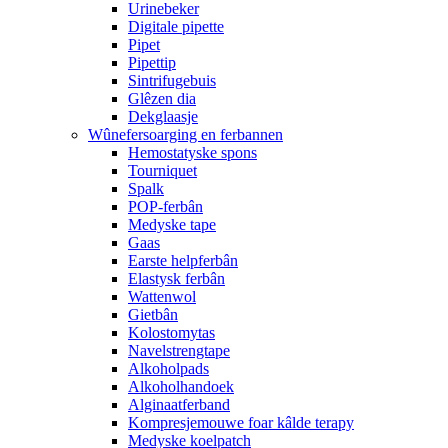
Urinebeker
Digitale pipette
Pipet
Pipettip
Sintrifugebuis
Glêzen dia
Dekglaasje
Wûnefersoarging en ferbannen
Hemostatyske spons
Tourniquet
Spalk
POP-ferbân
Medyske tape
Gaas
Earste helpferbân
Elastysk ferbân
Wattenwol
Gietbân
Kolostomytas
Navelstrengtape
Alkoholpads
Alkoholhandoek
Alginaatferband
Kompresjemouwe foar kâlde terapy
Medyske koelpatch