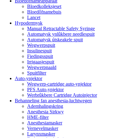
Bloedôfnameapparaat
Bloedkolleksjeset
Bloedôfnamebuis
Lancet
Hypodermysk
Manual Retractable Safety Syringe
Automatysk ynlûkbere needlespuit
Automatysk útskeakele spuit
Wegwerpspuit
Insulinespuit
Fiedingsspuit
Irrigaasjespuit
Wegwerpnaald
Spuitfilter
Auto-ynjektor
Wegwerp-cartridge auto-ynjektor
PFS Auto-ynjektor
Werbrûkbere Cartridge Autoinjector
Behanneling fan anesthesia-luchtwegen
Ademhalingskring
Anesthesia Sirkwy
HME-filter
Anesthesiamasker
Vernevelmasker
Larynxmasker