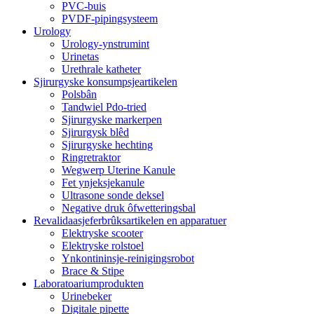
PVC-buis
PVDF-pipingsysteem
Urology
Urology-ynstrumint
Urinetas
Urethrale katheter
Sjirurgyske konsumpsjeartikelen
Polsbân
Tandwiel Pdo-tried
Sjirurgyske markerpen
Sjirurgysk blêd
Sjirurgyske hechting
Ringretraktor
Wegwerp Uterine Kanule
Fet ynjeksjekanule
Ultrasone sonde deksel
Negative druk ôfwetteringsbal
Revalidaasjeferbrûksartikelen en apparatuer
Elektryske scooter
Elektryske rolstoel
Ynkontininsje-reinigingsrobot
Brace & Stipe
Laboratoariumprodukten
Urinebeker
Digitale pipette