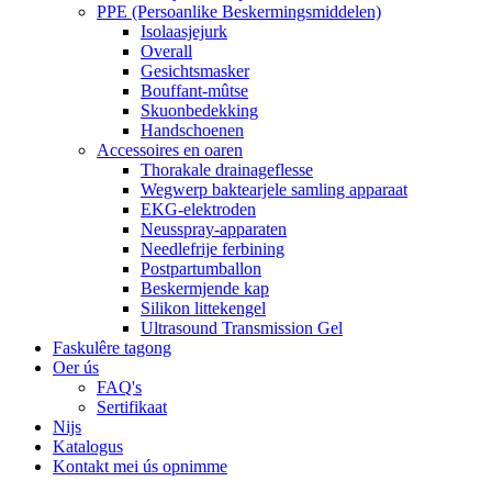
PPE (Persoanlike Beskermingsmiddelen)
Isolaasjejurk
Overall
Gesichtsmasker
Bouffant-mûtse
Skuonbedekking
Handschoenen
Accessoires en oaren
Thorakale drainageflesse
Wegwerp baktearjele samling apparaat
EKG-elektroden
Neusspray-apparaten
Needlefrije ferbining
Postpartumballon
Beskermjende kap
Silikon littekengel
Ultrasound Transmission Gel
Faskulêre tagong
Oer ús
FAQ's
Sertifikaat
Nijs
Katalogus
Kontakt mei ús opnimme