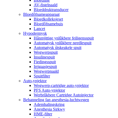
Bloedline
AV-fistelnaald
Bloeddruktransducer
Bloedôfnameapparaat
Bloedkolleksjeset
Bloedôfnamebuis
Lancet
Hypodermysk
Hânmjittige ynlûkbere feiligensspuit
Automatysk ynlûkbere needlespuit
Automatysk útskeakele spuit
Wegwerpspuit
Insulinespuit
Fiedingsspuit
Irrigaasjespuit
Wegwerpnaald
Spuitfilter
Auto-ynjektor
Wegwerp-cartridge auto-ynjektor
PFS Auto-ynjektor
Werbrûkbere Cartridge Autoinjector
Behanneling fan anesthesia-luchtwegen
Ademhalingskring
Anesthesia Sirkwy
HME-filter