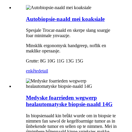
Autobiopsie-naald mei koaksiale
Spesjale Trocar-naald en skerpe slang soargje
foar minimale ynvaazje.
Minsklik ergonomysk handgreep, noflik en
maklike operaasje.
Grutte: 8G 10G 11G 13G 15G
enkête
detail
Medyske foarrieden wegwerp
healautomatyske biopsie-naald 14G
In biopsienaald kin brûkt wurde om in biopsie te
nimmen fan sawol de kegelfoarmige tumor as in
ûnbekende tumor en sellen op te nimmen. Mei in
útnimbere bûtennaald kinne ynjeksjes makke