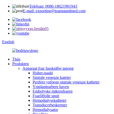
Telefoan: 0086-18621901943
E-mail: exporting@teamstandmed.com
English
Thús
Produkten
Apparaat foar fasskulêre tagong
Huber-naald
Sintrale veneuze kateter
Perifeer ynfoege sintrale veneuze katheter
Ymplantearbere haven
Embolyske mikrosfearen
Foarôffolle spuit
Hemodialysekatheter
Transducerbeskermer
Hemodialysator