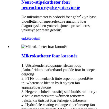
Neuro-stipekatheter foar
neurochirurgyske yntervinsje
De mikrokatheter is bedoeld foar gebrûk yn lytse
bloedfetten of superselektive anatomy foar
diagnostyske en yntervinsjonele prosedueres,
ynklusyf perifeare gebrûk.
enkête
detail
Mikrokatheter foar koronêr
1. Uitstekende radiopaque, sletten-loop
platina/iridum markerband ynbêde foar in soepele
oergong
2. PTFE binnenlaach ûntworpen om poerbêste
triuwberens te bieden by it stypjen fan
apparaatfoarútgong
3. Hegere tichtheid roestfrij stiel braidstruktuer yn
'e heule katheterskaft, wêrtroch ferbettere
treksterkte ûntstiet foar ferhege krúsberens
4. Hydrofiele coating en lange taperûntwerp fan