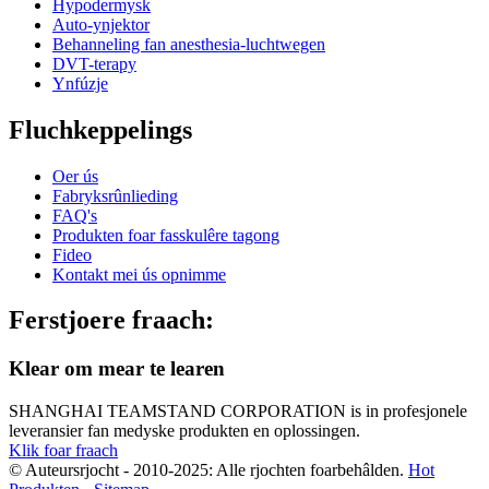
Hypodermysk
Auto-ynjektor
Behanneling fan anesthesia-luchtwegen
DVT-terapy
Ynfúzje
Fluchkeppelings
Oer ús
Fabryksrûnlieding
FAQ's
Produkten foar fasskulêre tagong
Fideo
Kontakt mei ús opnimme
Ferstjoere fraach:
Klear om mear te learen
SHANGHAI TEAMSTAND CORPORATION is in profesjonele
leveransier fan medyske produkten en oplossingen.
Klik foar fraach
© Auteursrjocht - 2010-2025: Alle rjochten foarbehâlden.
Hot