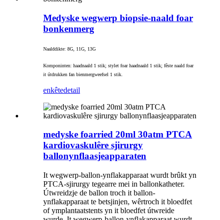
Medyske wegwerp biopsie-naald foar
bonkenmerg
Naalddikte: 8G, 11G, 13G
Komponinten: haadnaald 1 stik; stylet foar haadnaald 1 stik; fêste naald foar
it útdrukken fan bienmergweefsel 1 stik.
enkête
detail
medyske foarried 20ml 30atm PTCA
kardiovaskulêre sjirurgy
ballonynflaasjeapparaten
It wegwerp-ballon-ynflakapparaat wurdt brûkt yn
PTCA-sjirurgy tegearre mei in ballonkatheter.
Útwreidzje de ballon troch it ballon-
ynflakapparaat te betsjinjen, wêrtroch it bloedfet
of ymplantaatstents yn it bloedfet útwreide
wurde. It wegwerp-ballon-ynflakapparaat wurdt