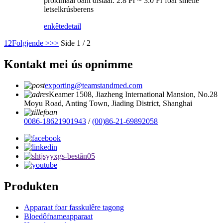
proximaal oant distaal: 2.8 Fr ~ 3.0 Fr foar smelle
letselkrúsberens
enkête
detail
1
2
Folgjende >
>>
Side 1 / 2
Kontakt mei ús opnimme
exporting@teamstandmed.com
Keamer 1508, Jiazheng International Mansion, No.28
Moyu Road, Anting Town, Jiading District, Shanghai
0086-18621901943
/
(00)86-21-69892058
Produkten
Apparaat foar fasskulêre tagong
Bloedôfnameapparaat