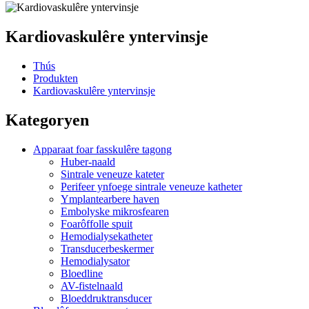
Kardiovaskulêre yntervinsje
Thús
Produkten
Kardiovaskulêre yntervinsje
Kategoryen
Apparaat foar fasskulêre tagong
Huber-naald
Sintrale veneuze kateter
Perifeer ynfoege sintrale veneuze katheter
Ymplantearbere haven
Embolyske mikrosfearen
Foarôffolle spuit
Hemodialysekatheter
Transducerbeskermer
Hemodialysator
Bloedline
AV-fistelnaald
Bloeddruktransducer