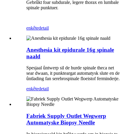
Gebrûkt foar subdurale, legere thorax en lumbale
spinale punktuer.
enkête
detail
Anesthesia kit epidurale 16g spinale
naald
Spesjaal ûntwerp sil de hurde spinale theca net
sear dwaan, it punkteargat automatysk slute en de
ûntlading fan serebrospinale floeistof ferminderje.
enkête
detail
Fabriek Supply Outlet Wegwerp
Automatyske Biopsy Needle