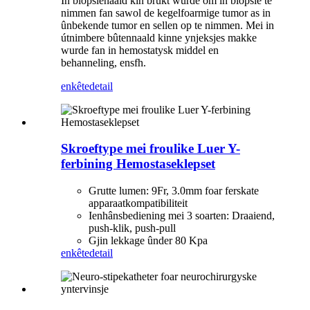
In biopsienaald kin brûkt wurde om in biopsie te
nimmen fan sawol de kegelfoarmige tumor as in
ûnbekende tumor en sellen op te nimmen. Mei in
útnimbere bûtennaald kinne ynjeksjes makke
wurde fan in hemostatysk middel en
behanneling, ensfh.
enkête
detail
Skroeftype mei froulike Luer Y-
ferbining Hemostaseklepset
Grutte lumen: 9Fr, 3.0mm foar ferskate
apparaatkompatibiliteit
Ienhânsbediening mei 3 soarten: Draaiend,
push-klik, push-pull
Gjin lekkage ûnder 80 Kpa
enkête
detail