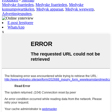
Produkten
-
Sitemap
Medyske foarrieden
,
Medyske foarrieden
,
Medyske
konsumpsjeartikelen
,
Medysk apparaat
,
Medysk wegwerp
,
Advertinsjespuiten
,
E-post ferstjoere
WhatsApp
x