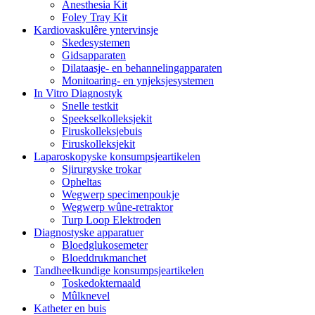
Anesthesia Kit
Foley Tray Kit
Kardiovaskulêre yntervinsje
Skedesystemen
Gidsapparaten
Dilataasje- en behannelingapparaten
Monitoaring- en ynjeksjesystemen
In Vitro Diagnostyk
Snelle testkit
Speekselkolleksjekit
Firuskolleksjebuis
Firuskolleksjekit
Laparoskopyske konsumpsjeartikelen
Sjirurgyske trokar
Opheltas
Wegwerp specimenpoukje
Wegwerp wûne-retraktor
Turp Loop Elektroden
Diagnostyske apparatuer
Bloedglukosemeter
Bloeddrukmanchet
Tandheelkundige konsumpsjeartikelen
Toskedokternaald
Mûlknevel
Katheter en buis