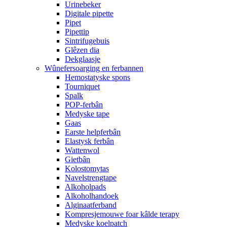
Urinebeker
Digitale pipette
Pipet
Pipettip
Sintrifugebuis
Glêzen dia
Dekglaasje
Wûnefersoarging en ferbannen
Hemostatyske spons
Tourniquet
Spalk
POP-ferbân
Medyske tape
Gaas
Earste helpferbân
Elastysk ferbân
Wattenwol
Gietbân
Kolostomytas
Navelstrengtape
Alkoholpads
Alkoholhandoek
Alginaatferband
Kompresjemouwe foar kâlde terapy
Medyske koelpatch