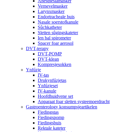
Anesthesiamasker
Vernevelmasker
Larynxmasker
Endortracheale buis
Nasale soerstofkanule
Sûchkatheter
Sletten sûgingskateter
Ien bal spirometer
Spacer foar aerosol
DVT-terapy
DVT-POMP
DVT-klean
Kompresjesokken
Ynfúzje
IV-tas
Drukynfúzjetas
Ynfúzjeset
IV-kanule
Hoofdhuidvene set
Apparaat foar sletten systeemoerdracht
Gastroenterology konsumpsjeartikelen
Fiedingstas
Fiedingspomp
Fiedingsbuis
Rektale kateter