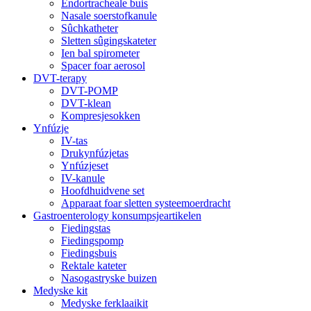
Endortracheale buis
Nasale soerstofkanule
Sûchkatheter
Sletten sûgingskateter
Ien bal spirometer
Spacer foar aerosol
DVT-terapy
DVT-POMP
DVT-klean
Kompresjesokken
Ynfúzje
IV-tas
Drukynfúzjetas
Ynfúzjeset
IV-kanule
Hoofdhuidvene set
Apparaat foar sletten systeemoerdracht
Gastroenterology konsumpsjeartikelen
Fiedingstas
Fiedingspomp
Fiedingsbuis
Rektale kateter
Nasogastryske buizen
Medyske kit
Medyske ferklaaikit