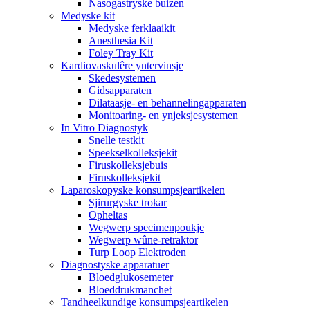
Nasogastryske buizen
Medyske kit
Medyske ferklaaikit
Anesthesia Kit
Foley Tray Kit
Kardiovaskulêre yntervinsje
Skedesystemen
Gidsapparaten
Dilataasje- en behannelingapparaten
Monitoaring- en ynjeksjesystemen
In Vitro Diagnostyk
Snelle testkit
Speekselkolleksjekit
Firuskolleksjebuis
Firuskolleksjekit
Laparoskopyske konsumpsjeartikelen
Sjirurgyske trokar
Opheltas
Wegwerp specimenpoukje
Wegwerp wûne-retraktor
Turp Loop Elektroden
Diagnostyske apparatuer
Bloedglukosemeter
Bloeddrukmanchet
Tandheelkundige konsumpsjeartikelen