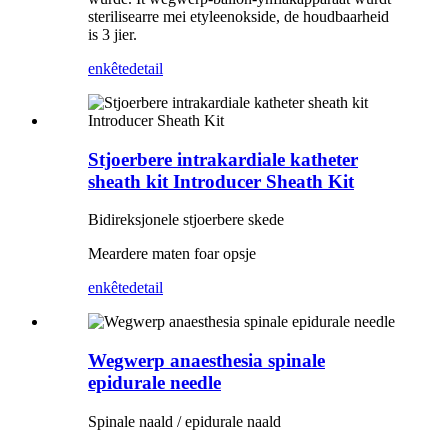
sterilisearre mei etyleenokside, de houdbaarheid
is 3 jier.
enkête
detail
Stjoerbere intrakardiale katheter
sheath kit Introducer Sheath Kit
Bidireksjonele stjoerbere skede
Meardere maten foar opsje
enkête
detail
Wegwerp anaesthesia spinale
epidurale needle
Spinale naald / epidurale naald