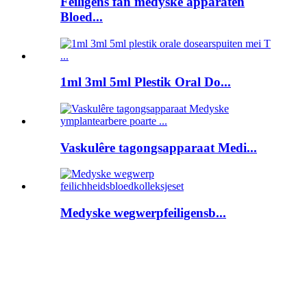
Feiligens fan medyske apparaten
Bloed...
1ml 3ml 5ml Plestik Oral Do...
Vaskulêre tagongsapparaat Medi...
Medyske wegwerpfeiligensb...