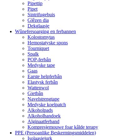
Pipettip
Pipet
Sintrifugebuis
Glêzen dia
Dekglaasje
Wûnefersoarging en ferbannen
Kolostomytas
Hemostatyske spons
Tourniquet
Spalk
POP-ferbân
Medyske tape
Gaas
Earste helpferbân
Elastysk ferbân
Wattenwol
Gietbân
Navelstrengtape
Medyske koelpatch
Alkoholpads
Alkoholhandoek
Alginaatferband
Kompresjemouwe foar kâlde terapy
PPE (Persoanlike Beskermingsmiddelen)
Isolaasjejurk