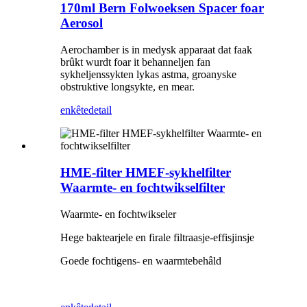
170ml Bern Folwoeksen Spacer foar
Aerosol
Aerochamber is in medysk apparaat dat faak
brûkt wurdt foar it behanneljen fan
sykheljenssykten lykas astma, groanyske
obstruktive longsykte, en mear.
enkête
detail
HME-filter HMEF-sykhelfilter
Waarmte- en fochtwikselfilter
Waarmte- en fochtwikseler
Hege baktearjele en firale filtraasje-effisjinsje
Goede fochtigens- en waarmtebehâld