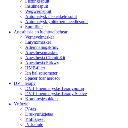
Fiedingsspuit
Insulinespuit
Wegwerpspuit
Automatysk útskeakele spuit
Automatysk ynlûkbere needlespuit
Spuitfilter
Anesthesia en luchtweibehear
Vernevelmasker
Larynxmasker
Ademhalingskring
Anesthesiamasker
Anesthesia Circuit Kit
Anesthesia Sirkwy
HME-filter
Ien bal spirometer
Spacer foar aerosol
DVT-terapy
DVT Pneumatyske Terapypomp
DVT Pneumatyske Terapy Sleeve
Kompresjesokken
Ynfúzje
IV-tas
Drukynfúzjetas
Ynfúzjeset
IV-kanule