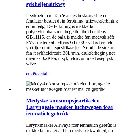
sykheljensirkwy
It sykhelcircuit fan 'e anaesthesia-masine en
fentilator bestiet út in ferbining, trijewegferbining
en in balg. De ferbining is makke fan
polyetyleenhars mei hege tichtheid neffens
GB11115, en de balg is makke fan medysk sêft
PVC-materiaal neffens GB10010. It is ferdield
yn trije soarten spesifikaasjes. Nominale stream
fan it sykhelcircuit: 30L/min, drukferheging net
mear as 0.2KPa, it sykhelcircuit moat aseptysk
wêze.
enkête
detail
Medyske konsumpsjeartikelen
Laryngeale masker luchtwegen foar
ienmalich gebrûk
Larynxmasker Airways foar ienmalich gebrûk is
makke fan materiaal fan medyske kwaliteit, en