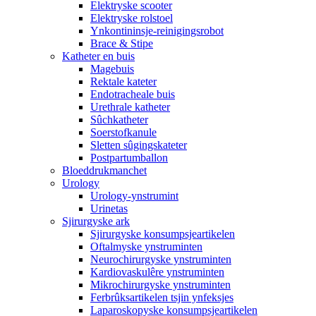
Elektryske scooter
Elektryske rolstoel
Ynkontininsje-reinigingsrobot
Brace & Stipe
Katheter en buis
Magebuis
Rektale kateter
Endotracheale buis
Urethrale katheter
Sûchkatheter
Soerstofkanule
Sletten sûgingskateter
Postpartumballon
Bloeddrukmanchet
Urology
Urology-ynstrumint
Urinetas
Sjirurgyske ark
Sjirurgyske konsumpsjeartikelen
Oftalmyske ynstruminten
Neurochirurgyske ynstruminten
Kardiovaskulêre ynstruminten
Mikrochirurgyske ynstruminten
Ferbrûksartikelen tsjin ynfeksjes
Laparoskopyske konsumpsjeartikelen