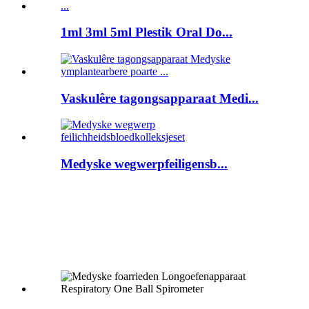
1ml 3ml 5ml Plestik Oral Do...
Vaskulêre tagongsapparaat Medi...
Medyske wegwerpfeiligensb...