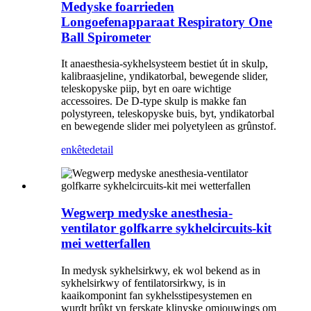
Medyske foarrieden
Longoefenapparaat Respiratory One
Ball Spirometer
It anaesthesia-sykhelsysteem bestiet út in skulp,
kalibraasjeline, yndikatorbal, bewegende slider,
teleskopyske piip, byt en oare wichtige
accessoires. De D-type skulp is makke fan
polystyreen, teleskopyske buis, byt, yndikatorbal
en bewegende slider mei polyetyleen as grûnstof.
enkête
detail
Wegwerp medyske anesthesia-
ventilator golfkarre sykhelcircuits-kit
mei wetterfallen
In medysk sykhelsirkwy, ek wol bekend as in
sykhelsirkwy of fentilatorsirkwy, is in
kaaikomponint fan sykhelsstipesystemen en
wurdt brûkt yn ferskate klinyske omjouwings om