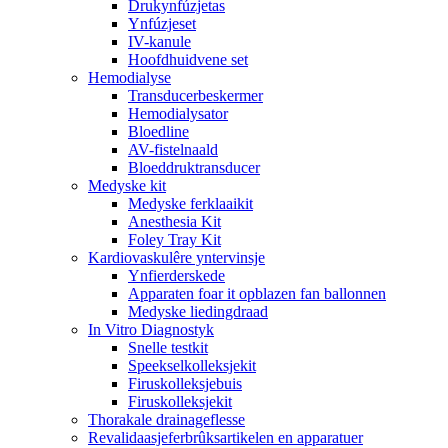
Drukynfúzjetas
Ynfúzjeset
IV-kanule
Hoofdhuidvene set
Hemodialyse
Transducerbeskermer
Hemodialysator
Bloedline
AV-fistelnaald
Bloeddruktransducer
Medyske kit
Medyske ferklaaikit
Anesthesia Kit
Foley Tray Kit
Kardiovaskulêre yntervinsje
Ynfierderskede
Apparaten foar it opblazen fan ballonnen
Medyske liedingdraad
In Vitro Diagnostyk
Snelle testkit
Speekselkolleksjekit
Firuskolleksjebuis
Firuskolleksjekit
Thorakale drainageflesse
Revalidaasjeferbrûksartikelen en apparatuer