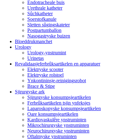
Endotracheale buis
Urethrale katheter
Sûchkatheter
Soerstofkanule
Sletten sûgingskateter
Postpartumballon
Nasogastryske buizen
Bloeddrukmanchet
Urology
Urology-ynstrumint
Urinetas
Revalidaasjeferbrûksartikelen en apparatuer
Elektryske scooter
Elektryske rolstoel
Ynkontininsje-reinigingsrobot
Brace & Stipe
Sjirurgyske ark
Sjirurgyske konsumpsjeartikelen
Ferbrûksartikelen tsjin ynfeksjes
Laparoskopyske konsumpsjeartikelen
Oare konsumpsjeartikelen
Kardiovaskulêre ynstruminten
Mikrochirurgyske ynstruminten
Neurochirurgyske ynstruminten
Oftalmyske ynstruminten