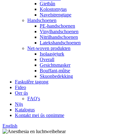
Gietbân
Kolostomytas
Navelstrengtape
Handschoenen
PE-handschoenen
Vinylhandschoenen
Nitrilhandschoenen
Latekshandschoenen
Net-woven produkten
Isolaasjejurk
Overall
Gesichtsmasker
Bouffant-mûtse
Skuonbedekking
Faskulêre tagong
Fideo
Oer ús
FAQ's
Nijs
Katalogus
Kontakt mei ús opnimme
English