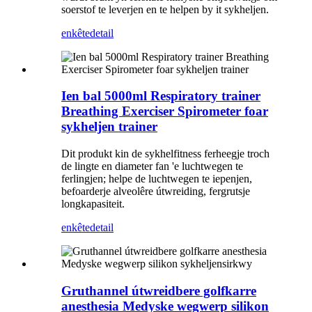
soerstof te leverjen en te helpen by it sykheljen.
enkête
detail
Ien bal 5000ml Respiratory trainer
Breathing Exerciser Spirometer foar
sykheljen trainer
Dit produkt kin de sykhelfitness ferheegje troch
de lingte en diameter fan 'e luchtwegen te
ferlingjen; helpe de luchtwegen te iepenjen,
befoarderje alveolêre útwreiding, fergrutsje
longkapasiteit.
enkête
detail
Gruthannel útwreidbere golfkarre
anesthesia Medyske wegwerp silikon