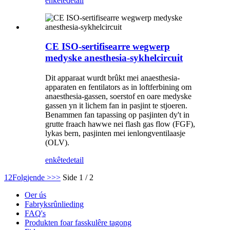
enkête
detail
CE ISO-sertifisearre wegwerp
medyske anesthesia-sykhelcircuit
Dit apparaat wurdt brûkt mei anaesthesia-
apparaten en fentilators as in loftferbining om
anaesthesia-gassen, soerstof en oare medyske
gassen yn it lichem fan in pasjint te stjoeren.
Benammen fan tapassing op pasjinten dy't in
grutte fraach hawwe nei flash gas flow (FGF),
lykas bern, pasjinten mei ienlongventilaasje
(OLV).
enkête
detail
1
2
Folgjende >
>>
Side 1 / 2
Oer ús
Fabryksrûnlieding
FAQ's
Produkten foar fasskulêre tagong