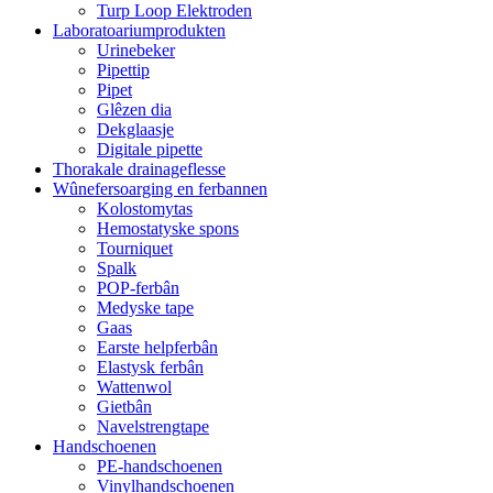
Turp Loop Elektroden
Laboratoariumprodukten
Urinebeker
Pipettip
Pipet
Glêzen dia
Dekglaasje
Digitale pipette
Thorakale drainageflesse
Wûnefersoarging en ferbannen
Kolostomytas
Hemostatyske spons
Tourniquet
Spalk
POP-ferbân
Medyske tape
Gaas
Earste helpferbân
Elastysk ferbân
Wattenwol
Gietbân
Navelstrengtape
Handschoenen
PE-handschoenen
Vinylhandschoenen