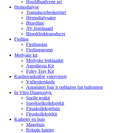
Hoofdhuidvene set
Hemodialyse
Transducerbeskermer
Hemodialysator
Bloedline
AV-fistelnaald
Bloeddruktransducer
Fieding
Fiedingstas
Fiedingspomp
Medyske kit
Medyske ferklaaikit
Anesthesia Kit
Foley Tray Kit
Kardiovaskulêre yntervinsje
Ynfierderskede
Apparaten foar it opblazen fan ballonnen
In Vitro Diagnostyk
Snelle testkit
Speekselkolleksjekit
Firuskolleksjebuis
Firuskolleksjekit
Katheter en buis
Magebuis
Rektale kateter