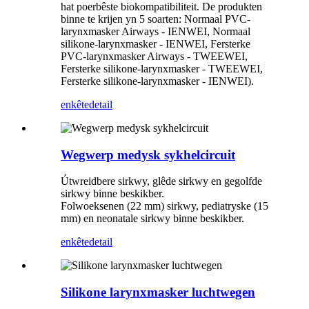
hat poerbêste biokompatibiliteit. De produkten
binne te krijen yn 5 soarten: Normaal PVC-
larynxmasker Airways - IENWEI, Normaal
silikone-larynxmasker - IENWEI, Fersterke
PVC-larynxmasker Airways - TWEEWEI,
Fersterke silikone-larynxmasker - TWEEWEI,
Fersterke silikone-larynxmasker - IENWEI).
enkête
detail
Wegwerp medysk sykhelcircuit
Útwreidbere sirkwy, glêde sirkwy en gegolfde
sirkwy binne beskikber.
Folwoeksenen (22 mm) sirkwy, pediatryske (15
mm) en neonatale sirkwy binne beskikber.
enkête
detail
Silikone larynxmasker luchtwegen