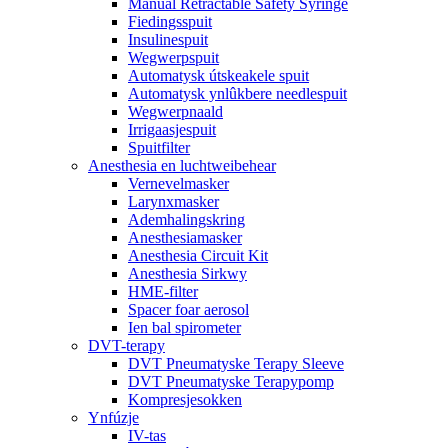
Manual Retractable Safety Syringe
Fiedingsspuit
Insulinespuit
Wegwerpspuit
Automatysk útskeakele spuit
Automatysk ynlûkbere needlespuit
Wegwerpnaald
Irrigaasjespuit
Spuitfilter
Anesthesia en luchtweibehear
Vernevelmasker
Larynxmasker
Ademhalingskring
Anesthesiamasker
Anesthesia Circuit Kit
Anesthesia Sirkwy
HME-filter
Spacer foar aerosol
Ien bal spirometer
DVT-terapy
DVT Pneumatyske Terapy Sleeve
DVT Pneumatyske Terapypomp
Kompresjesokken
Ynfúzje
IV-tas