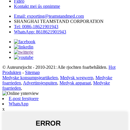
Fideo
Kontakt mei ús opnimme
Email: exporting@teamstandmed.com
SHANGHAI TEAMSTAND CORPORATION
Tel: 0086-18621901943
WhatsApp: 8618621901943
© Auteursrjocht - 2010-2021: Alle rjochten foarbehâlden.
Hot
Produkten
-
Sitemap
Medyske konsumpsjeartikelen
,
Medysk wegwerp
,
Medyske
foarrieden
,
Advertinsjespuiten
,
Medysk apparaat
,
Medyske
foarrieden
,
E-post ferstjoere
WhatsApp
x