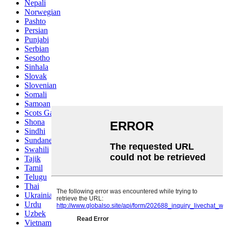
Nepali
Norwegian
Pashto
Persian
Punjabi
Serbian
Sesotho
Sinhala
Slovak
Slovenian
Somali
Samoan
Scots Gaelic
Shona
Sindhi
Sundanese
Swahili
Tajik
Tamil
Telugu
Thai
Ukrainian
Urdu
Uzbek
Vietnamese