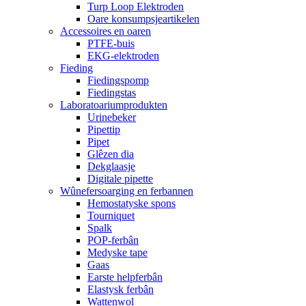
Turp Loop Elektroden
Oare konsumpsjeartikelen
Accessoires en oaren
PTFE-buis
EKG-elektroden
Fieding
Fiedingspomp
Fiedingstas
Laboratoariumprodukten
Urinebeker
Pipettip
Pipet
Glêzen dia
Dekglaasje
Digitale pipette
Wûnefersoarging en ferbannen
Hemostatyske spons
Tourniquet
Spalk
POP-ferbân
Medyske tape
Gaas
Earste helpferbân
Elastysk ferbân
Wattenwol