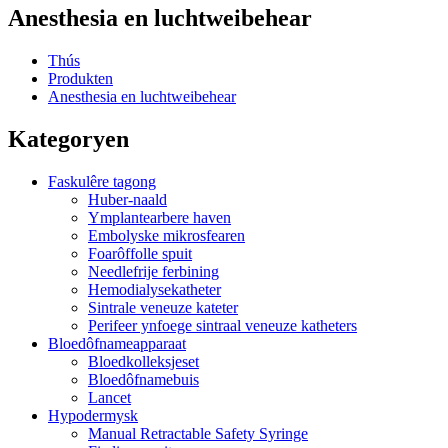
Anesthesia en luchtweibehear
Thús
Produkten
Anesthesia en luchtweibehear
Kategoryen
Faskulêre tagong
Huber-naald
Ymplantearbere haven
Embolyske mikrosfearen
Foarôffolle spuit
Needlefrije ferbining
Hemodialysekatheter
Sintrale veneuze kateter
Perifeer ynfoege sintraal veneuze katheters
Bloedôfnameapparaat
Bloedkolleksjeset
Bloedôfnamebuis
Lancet
Hypodermysk
Manual Retractable Safety Syringe