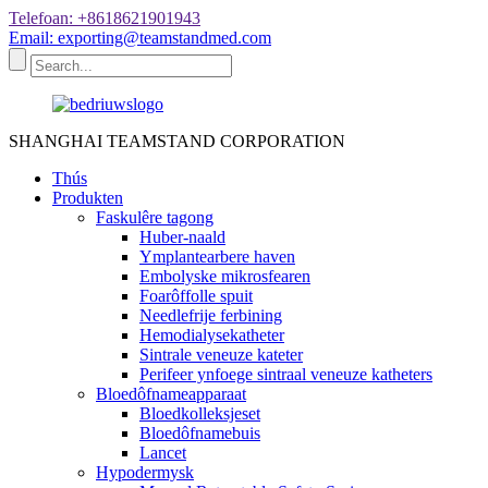
Telefoan: +8618621901943
Email: exporting@teamstandmed.com
SHANGHAI TEAMSTAND CORPORATION
Thús
Produkten
Faskulêre tagong
Huber-naald
Ymplantearbere haven
Embolyske mikrosfearen
Foarôffolle spuit
Needlefrije ferbining
Hemodialysekatheter
Sintrale veneuze kateter
Perifeer ynfoege sintraal veneuze katheters
Bloedôfnameapparaat
Bloedkolleksjeset
Bloedôfnamebuis
Lancet
Hypodermysk