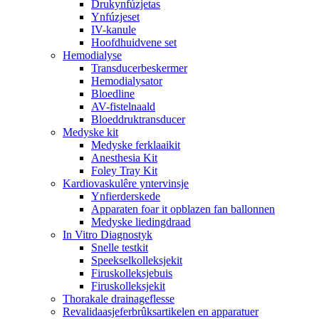
Drukynfúzjetas
Ynfúzjeset
IV-kanule
Hoofdhuidvene set
Hemodialyse
Transducerbeskermer
Hemodialysator
Bloedline
AV-fistelnaald
Bloeddruktransducer
Medyske kit
Medyske ferklaaikit
Anesthesia Kit
Foley Tray Kit
Kardiovaskulêre yntervinsje
Ynfierderskede
Apparaten foar it opblazen fan ballonnen
Medyske liedingdraad
In Vitro Diagnostyk
Snelle testkit
Speekselkolleksjekit
Firuskolleksjebuis
Firuskolleksjekit
Thorakale drainageflesse
Revalidaasjeferbrûksartikelen en apparatuer