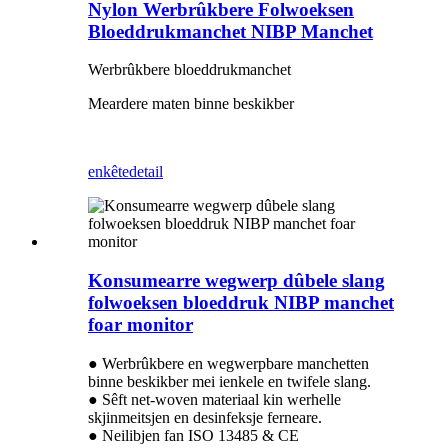
Nylon Werbrûkbere Folwoeksen
Bloeddrukmanchet NIBP Manchet
Werbrûkbere bloeddrukmanchet
Meardere maten binne beskikber
enkête
detail
Konsumearre wegwerp dûbele slang
folwoeksen bloeddruk NIBP manchet
foar monitor
● Werbrûkbere en wegwerpbare manchetten
binne beskikber mei ienkele en twifele slang.
● Sêft net-woven materiaal kin werhelle
skjinmeitsjen en desinfeksje ferneare.
● Neilibjen fan ISO 13485 & CE