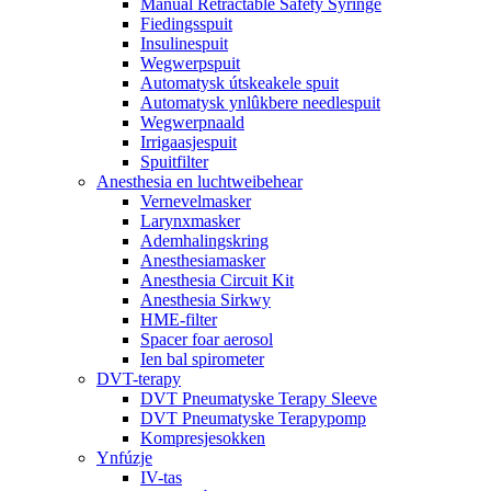
Manual Retractable Safety Syringe
Fiedingsspuit
Insulinespuit
Wegwerpspuit
Automatysk útskeakele spuit
Automatysk ynlûkbere needlespuit
Wegwerpnaald
Irrigaasjespuit
Spuitfilter
Anesthesia en luchtweibehear
Vernevelmasker
Larynxmasker
Ademhalingskring
Anesthesiamasker
Anesthesia Circuit Kit
Anesthesia Sirkwy
HME-filter
Spacer foar aerosol
Ien bal spirometer
DVT-terapy
DVT Pneumatyske Terapy Sleeve
DVT Pneumatyske Terapypomp
Kompresjesokken
Ynfúzje
IV-tas