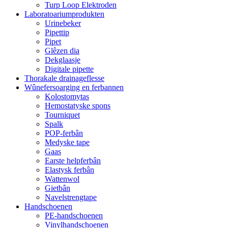
Turp Loop Elektroden
Laboratoariumprodukten
Urinebeker
Pipettip
Pipet
Glêzen dia
Dekglaasje
Digitale pipette
Thorakale drainageflesse
Wûnefersoarging en ferbannen
Kolostomytas
Hemostatyske spons
Tourniquet
Spalk
POP-ferbân
Medyske tape
Gaas
Earste helpferbân
Elastysk ferbân
Wattenwol
Gietbân
Navelstrengtape
Handschoenen
PE-handschoenen
Vinylhandschoenen