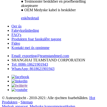
● Testmonster beskikber en proefbestelling
akseptearre
● OEM Medyske kabel is beskikber
enkête
detail
Oer ús
Fabryksrûnlieding
FAQ's
Produkten foar fasskulêre tagong
Fideo
Kontakt mei ús opnimme
Email: exporting@teamstandmed.com
SHANGHAI TEAMSTAND CORPORATION
Tel: 0086-18621901943
WhatsApp: 8618621901943
© Auteursrjocht - 2010-2021: Alle rjochten foarbehâlden.
Hot
Produkten
-
Sitemap
Medysk apparaat
,
Medyske konsumpsjeartikelen
,