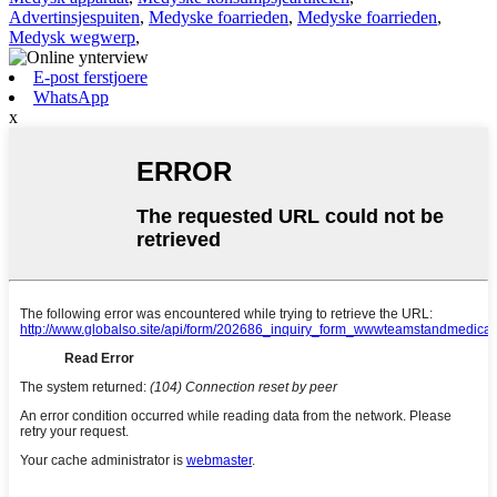
Advertinsjespuiten
,
Medyske foarrieden
,
Medyske foarrieden
,
Medysk wegwerp
,
E-post ferstjoere
WhatsApp
x