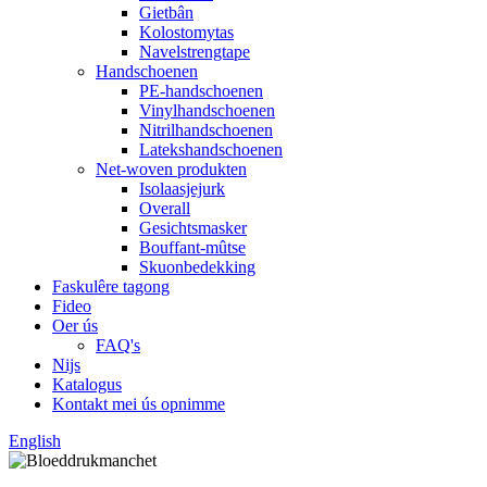
Gietbân
Kolostomytas
Navelstrengtape
Handschoenen
PE-handschoenen
Vinylhandschoenen
Nitrilhandschoenen
Latekshandschoenen
Net-woven produkten
Isolaasjejurk
Overall
Gesichtsmasker
Bouffant-mûtse
Skuonbedekking
Faskulêre tagong
Fideo
Oer ús
FAQ's
Nijs
Katalogus
Kontakt mei ús opnimme
English