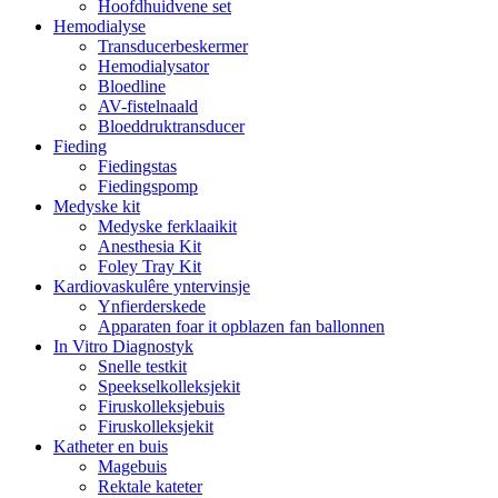
Hoofdhuidvene set
Hemodialyse
Transducerbeskermer
Hemodialysator
Bloedline
AV-fistelnaald
Bloeddruktransducer
Fieding
Fiedingstas
Fiedingspomp
Medyske kit
Medyske ferklaaikit
Anesthesia Kit
Foley Tray Kit
Kardiovaskulêre yntervinsje
Ynfierderskede
Apparaten foar it opblazen fan ballonnen
In Vitro Diagnostyk
Snelle testkit
Speekselkolleksjekit
Firuskolleksjebuis
Firuskolleksjekit
Katheter en buis
Magebuis
Rektale kateter