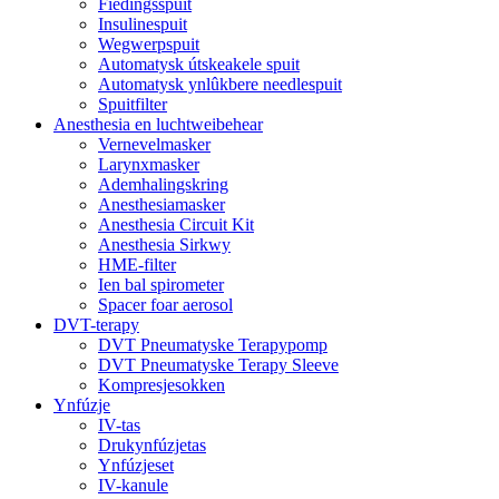
Fiedingsspuit
Insulinespuit
Wegwerpspuit
Automatysk útskeakele spuit
Automatysk ynlûkbere needlespuit
Spuitfilter
Anesthesia en luchtweibehear
Vernevelmasker
Larynxmasker
Ademhalingskring
Anesthesiamasker
Anesthesia Circuit Kit
Anesthesia Sirkwy
HME-filter
Ien bal spirometer
Spacer foar aerosol
DVT-terapy
DVT Pneumatyske Terapypomp
DVT Pneumatyske Terapy Sleeve
Kompresjesokken
Ynfúzje
IV-tas
Drukynfúzjetas
Ynfúzjeset
IV-kanule