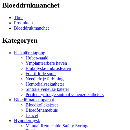
Bloeddrukmanchet
Thús
Produkten
Bloeddrukmanchet
Kategoryen
Faskulêre tagong
Huber-naald
Ymplantearbere haven
Embolyske mikrosfearen
Foarôffolle spuit
Needlefrije ferbining
Hemodialysekatheter
Sintrale veneuze kateter
Perifeer ynfoege sintraal veneuze katheters
Bloedôfnameapparaat
Bloedkolleksjeset
Bloedôfnamebuis
Lancet
Hypodermysk
Manual Retractable Safety Syringe