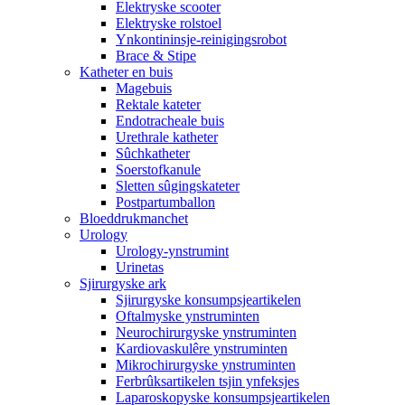
Elektryske scooter
Elektryske rolstoel
Ynkontininsje-reinigingsrobot
Brace & Stipe
Katheter en buis
Magebuis
Rektale kateter
Endotracheale buis
Urethrale katheter
Sûchkatheter
Soerstofkanule
Sletten sûgingskateter
Postpartumballon
Bloeddrukmanchet
Urology
Urology-ynstrumint
Urinetas
Sjirurgyske ark
Sjirurgyske konsumpsjeartikelen
Oftalmyske ynstruminten
Neurochirurgyske ynstruminten
Kardiovaskulêre ynstruminten
Mikrochirurgyske ynstruminten
Ferbrûksartikelen tsjin ynfeksjes
Laparoskopyske konsumpsjeartikelen