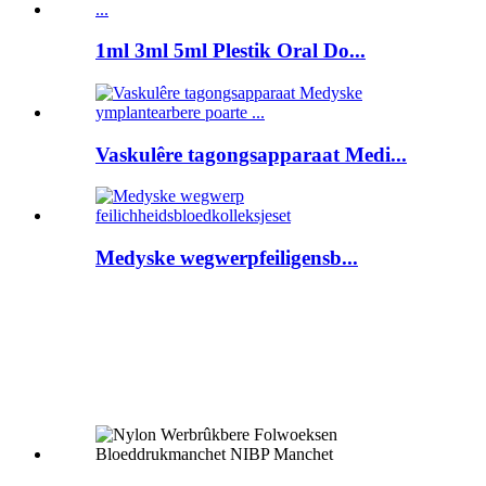
1ml 3ml 5ml Plestik Oral Do...
Vaskulêre tagongsapparaat Medi...
Medyske wegwerpfeiligensb...