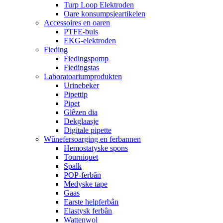
Turp Loop Elektroden
Oare konsumpsjeartikelen
Accessoires en oaren
PTFE-buis
EKG-elektroden
Fieding
Fiedingspomp
Fiedingstas
Laboratoariumprodukten
Urinebeker
Pipettip
Pipet
Glêzen dia
Dekglaasje
Digitale pipette
Wûnefersoarging en ferbannen
Hemostatyske spons
Tourniquet
Spalk
POP-ferbân
Medyske tape
Gaas
Earste helpferbân
Elastysk ferbân
Wattenwol