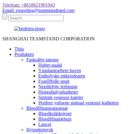
Telefoan: +8618621901943
Email: exporting@teamstandmed.com
SHANGHAI TEAMSTAND CORPORATION
Thús
Produkten
Faskulêre tagong
Huber-naald
Ymplantearbere haven
Embolyske mikrosfearen
Foarôffolle spuit
Needlefrije ferbining
Hemodialysekatheter
Sintrale veneuze kateter
Perifeer ynfoege sintraal veneuze katheters
Bloedôfnameapparaat
Bloedkolleksjeset
Bloedôfnamebuis
Lancet
Hypodermysk