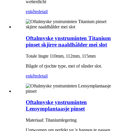
wetterdicht
enkête
detail
Oftalmyske ynstruminten Titanium
pinset skjirre naaldhâlder mei slot
Totale lingte 110mm, 112mm, 115mm
Bûgde of rjochte type, mei of sûnder slot.
enkête
detail
Oftalmyske ynstruminten
Lensymplantaasje pinset
Materiaal: Titaniumlegering
Untworpen om perfekt yn 'e hannen te passen