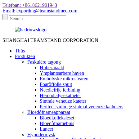
Telefoan: +8618621901943
Email: exporting@teamstandmed.com
SHANGHAI TEAMSTAND CORPORATION
Thús
Produkten
Faskulêre tagong
Huber-naald
Ymplantearbere haven
Embolyske mikrosfearen
Foarôffolle spuit
Needlefrije ferbining
Hemodialysekatheter
Sintrale veneuze kateter
Perifeer ynfoege sintraal veneuze katheters
Bloedôfnameapparaat
Bloedkolleksjeset
Bloedôfnamebuis
Lancet
Hypodermysk