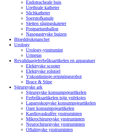
Endotracheale buis
Urethrale katheter
Sûchkatheter
Soerstofkanule
Sletten sûgingskateter
Postpartumballon
Nasogastryske buizen
Bloeddrukmanchet
Urology
Urology-ynstrumint
Urinetas
Revalidaasjeferbrûksartikelen en apparatuer
Elektryske scooter
Elektryske rolstoel
Ynkontininsje-reinigingsrobot
Brace & Stipe
Sjirurgyske ark
Sjirurgyske konsumpsjeartikelen
Ferbrûksartikelen tsjin ynfeksjes
Laparoskopyske konsumpsjeartikelen
Oare konsumpsjeartikelen
Kardiovaskulêre ynstruminten
Mikrochirurgyske ynstruminten
Neurochirurgyske ynstruminten
Oftalmyske ynstruminten