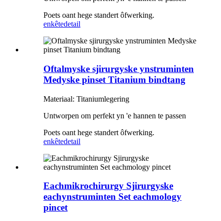
Poets oant hege standert ôfwerking.
enkête
detail
Oftalmyske sjirurgyske ynstruminten
Medyske pinset Titanium bindtang
Materiaal: Titaniumlegering
Untworpen om perfekt yn 'e hannen te passen
Poets oant hege standert ôfwerking.
enkête
detail
Eachmikrochirurgy Sjirurgyske
eachynstruminten Set eachmology
pincet