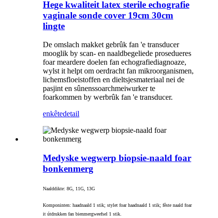
Hege kwaliteit latex sterile echografie
vaginale sonde cover 19cm 30cm
lingte
De omslach makket gebrûk fan 'e transducer
mooglik by scan- en naaldbegeliede prosedueres
foar meardere doelen fan echografiediagnoaze,
wylst it helpt om oerdracht fan mikroorganismen,
lichemsfloeistoffen en dieltsjesmateriaal nei de
pasjint en sûnenssoarchmeiwurker te
foarkommen by werbrûk fan 'e transducer.
enkête
detail
Medyske wegwerp biopsie-naald foar
bonkenmerg
Naalddikte: 8G, 11G, 13G
Komponinten: haadnaald 1 stik; stylet foar haadnaald 1 stik; fêste naald foar
it útdrukken fan bienmergweefsel 1 stik.