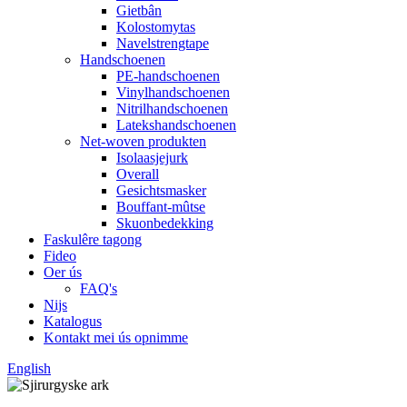
Gietbân
Kolostomytas
Navelstrengtape
Handschoenen
PE-handschoenen
Vinylhandschoenen
Nitrilhandschoenen
Latekshandschoenen
Net-woven produkten
Isolaasjejurk
Overall
Gesichtsmasker
Bouffant-mûtse
Skuonbedekking
Faskulêre tagong
Fideo
Oer ús
FAQ's
Nijs
Katalogus
Kontakt mei ús opnimme
English