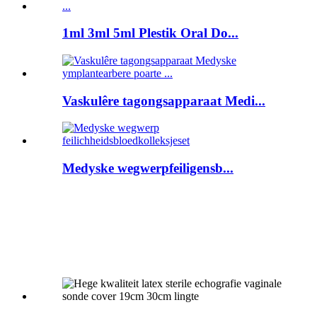
1ml 3ml 5ml Plestik Oral Do...
Vaskulêre tagongsapparaat Medi...
Medyske wegwerpfeiligensb...