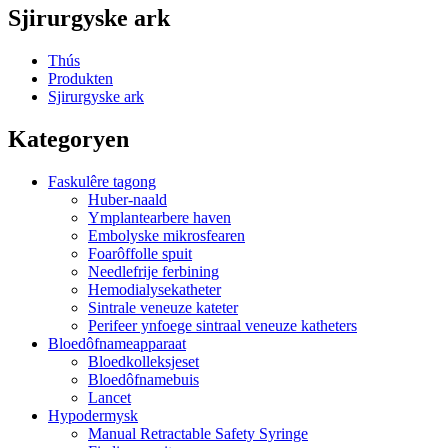
Sjirurgyske ark
Thús
Produkten
Sjirurgyske ark
Kategoryen
Faskulêre tagong
Huber-naald
Ymplantearbere haven
Embolyske mikrosfearen
Foarôffolle spuit
Needlefrije ferbining
Hemodialysekatheter
Sintrale veneuze kateter
Perifeer ynfoege sintraal veneuze katheters
Bloedôfnameapparaat
Bloedkolleksjeset
Bloedôfnamebuis
Lancet
Hypodermysk
Manual Retractable Safety Syringe