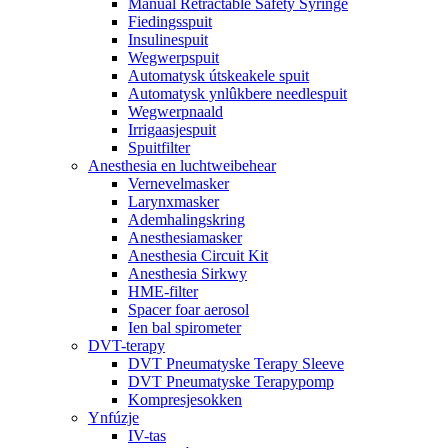
Manual Retractable Safety Syringe
Fiedingsspuit
Insulinespuit
Wegwerpspuit
Automatysk útskeakele spuit
Automatysk ynlûkbere needlespuit
Wegwerpnaald
Irrigaasjespuit
Spuitfilter
Anesthesia en luchtweibehear
Vernevelmasker
Larynxmasker
Ademhalingskring
Anesthesiamasker
Anesthesia Circuit Kit
Anesthesia Sirkwy
HME-filter
Spacer foar aerosol
Ien bal spirometer
DVT-terapy
DVT Pneumatyske Terapy Sleeve
DVT Pneumatyske Terapypomp
Kompresjesokken
Ynfúzje
IV-tas