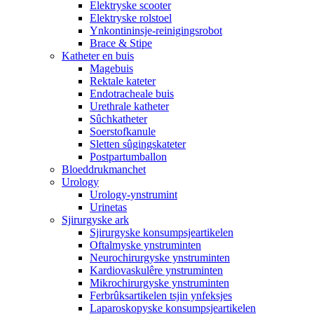
Elektryske scooter
Elektryske rolstoel
Ynkontininsje-reinigingsrobot
Brace & Stipe
Katheter en buis
Magebuis
Rektale kateter
Endotracheale buis
Urethrale katheter
Sûchkatheter
Soerstofkanule
Sletten sûgingskateter
Postpartumballon
Bloeddrukmanchet
Urology
Urology-ynstrumint
Urinetas
Sjirurgyske ark
Sjirurgyske konsumpsjeartikelen
Oftalmyske ynstruminten
Neurochirurgyske ynstruminten
Kardiovaskulêre ynstruminten
Mikrochirurgyske ynstruminten
Ferbrûksartikelen tsjin ynfeksjes
Laparoskopyske konsumpsjeartikelen