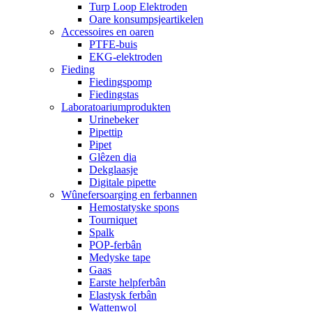
Turp Loop Elektroden
Oare konsumpsjeartikelen
Accessoires en oaren
PTFE-buis
EKG-elektroden
Fieding
Fiedingspomp
Fiedingstas
Laboratoariumprodukten
Urinebeker
Pipettip
Pipet
Glêzen dia
Dekglaasje
Digitale pipette
Wûnefersoarging en ferbannen
Hemostatyske spons
Tourniquet
Spalk
POP-ferbân
Medyske tape
Gaas
Earste helpferbân
Elastysk ferbân
Wattenwol