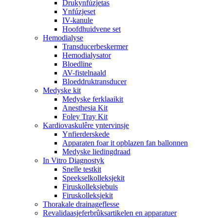
Drukynfúzjetas
Ynfúzjeset
IV-kanule
Hoofdhuidvene set
Hemodialyse
Transducerbeskermer
Hemodialysator
Bloedline
AV-fistelnaald
Bloeddruktransducer
Medyske kit
Medyske ferklaaikit
Anesthesia Kit
Foley Tray Kit
Kardiovaskulêre yntervinsje
Ynfierderskede
Apparaten foar it opblazen fan ballonnen
Medyske liedingdraad
In Vitro Diagnostyk
Snelle testkit
Speekselkolleksjekit
Firuskolleksjebuis
Firuskolleksjekit
Thorakale drainageflesse
Revalidaasjeferbrûksartikelen en apparatuer