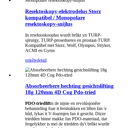
Resektoskopy-elektrodelus Storz
kompatibel / Monopolare
resektoskopy-snijlus
In resektoskooplus wurdt brûkt yn TURP-
sjirurgy, TURP-prosedueres en prostaat-TURP.
Kompatibel mei Storz, Wolf, Olympus, Stryker,
ACMI en Gyrus
enkête
detail
Absorbeerbere hechting gesichtslifting
18g 120mm 4D Cog Pdo-tried
PDO-triedlift
is de nijste en revolúsjonêre
behanneling foar it ferstrakken en liften fan 'e
hûd, lykas it V-foarmjen fan it gesicht. Dizze
triedden binne makke fan PDO-materiaal, dat
fergelykber is mei de triedden dy't brûkt wurde