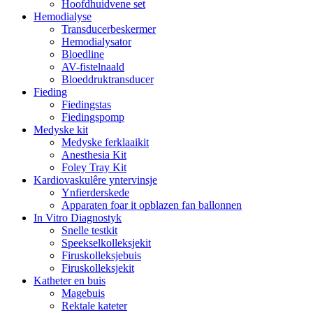
Hoofdhuidvene set
Hemodialyse
Transducerbeskermer
Hemodialysator
Bloedline
AV-fistelnaald
Bloeddruktransducer
Fieding
Fiedingstas
Fiedingspomp
Medyske kit
Medyske ferklaaikit
Anesthesia Kit
Foley Tray Kit
Kardiovaskulêre yntervinsje
Ynfierderskede
Apparaten foar it opblazen fan ballonnen
In Vitro Diagnostyk
Snelle testkit
Speekselkolleksjekit
Firuskolleksjebuis
Firuskolleksjekit
Katheter en buis
Magebuis
Rektale kateter