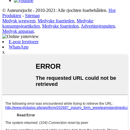
© Auteursrjocht - 2010-2021: Alle rjochten foarbehâlden.
Hot
Produkten
-
Sitemap
Medysk wegwerp
,
Medyske foarrieden
,
Medyske
konsumpsjeartikelen
,
Medyske foarrieden
,
Advertinsjespuiten
,
Medysk apparaat
,
E-post ferstjoere
WhatsApp
x