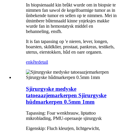
In biopsienaald kin brûkt wurde om in biopsie te
nimmen fan sawol de kegelfoarmige tumor as in
ûnbekende tumor en sellen op te nimmen. Mei in
útnimbere bûtennaald kinne ynjeksjes makke
wurde fan in hemostatysk middel en
behanneling, ensfh.
It is fan tapassing op 'e nieren, lever, longen,
boarsten, skildklier, prostaat, pankreas, testikels,
uterus, eierstokken, hûd en oare organen.
enkête
detail
Sjirurgyske medyske
tatoeaazjemarkerpen Sjirurgyske
hûdmarkerpen 0.5mm 1mm
Tapassing: Foar wenkbrauw, liptattoo
mikroblading, PMU-operaasje sjirurgysk
Eigenskip: Fluch kleurjen, lichtgewicht,