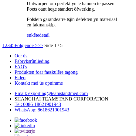
Untworpen om perfekt yn 'e hannen te passen
Poets oant hege standert ôfwerking.
Folslein garandearre tsjin defekten yn materiaal
en fakmanskip.
enkête
detail
1
2
3
4
5
Folgjende >
>>
Side 1 / 5
Oer ús
Fabryksrûnlieding
FAQ's
Produkten foar fasskulêre tagong
Fideo
Kontakt mei ús opnimme
Email: exporting@teamstandmed.com
SHANGHAI TEAMSTAND CORPORATION
Tel: 0086-18621901943
WhatsApp: 8618621901943