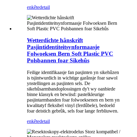
enkête
detail
Wetterdichte hânskrift
Pasjintidentiteitsynformaasje
Folwoeksen Bern Soft Plastic PVC
Polsbannen foar Sikehûs
Feilige identifikaasje fan pasjinten yn sikehûzen
is tsjintwurdich in wichtige garânsje foar sawol
ynstellingen as pasjinten sels. De
sikehûsarmbandoplossingen dy't wy oanbiede
binne klassyk en bewiisd: pastelkleurige
pasjintarmbanden foar folwoeksenen en bern yn
kwalitatyf fleksibel vinyl (ferdûbele), bedoeld
foar deistich gebrûk, sels foar lange ferbliuwen.
enkête
detail