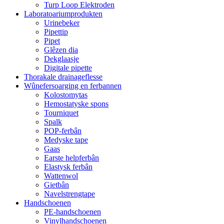
Turp Loop Elektroden
Laboratoariumprodukten
Urinebeker
Pipettip
Pipet
Glêzen dia
Dekglaasje
Digitale pipette
Thorakale drainageflesse
Wûnefersoarging en ferbannen
Kolostomytas
Hemostatyske spons
Tourniquet
Spalk
POP-ferbân
Medyske tape
Gaas
Earste helpferbân
Elastysk ferbân
Wattenwol
Gietbân
Navelstrengtape
Handschoenen
PE-handschoenen
Vinylhandschoenen