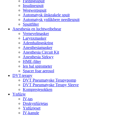
Fiedingsspuit
Insulinespuit
Wegwerpspuit
Automatysk útskeakele spuit
Automatysk ynlûkbere needlespuit
Spuitfilter
Anesthesia en luchtweibehear
Vernevelmasker
Larynxmasker
Ademhalingskring
Anesthesiamasker
Anesthesia Circuit Kit
Anesthesia Sirkwy
HME-filter
Ien bal spirometer
Spacer foar aerosol
DVT-terapy
DVT Pneumatyske Terapypomp
DVT Pneumatyske Terapy Sleeve
Kompresjesokken
Ynfúzje
IV-tas
Drukynfúzjetas
Ynfúzjeset
IV-kanule