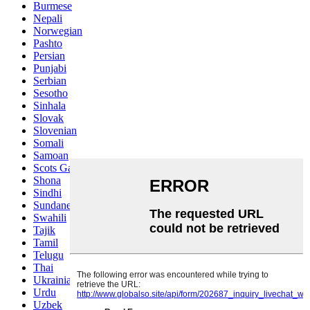
Burmese
Nepali
Norwegian
Pashto
Persian
Punjabi
Serbian
Sesotho
Sinhala
Slovak
Slovenian
Somali
Samoan
Scots Gaelic
Shona
Sindhi
Sundanese
Swahili
Tajik
Tamil
Telugu
Thai
Ukrainian
Urdu
Uzbek