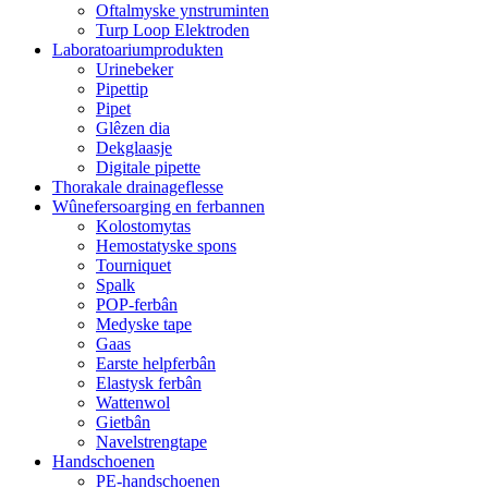
Oftalmyske ynstruminten
Turp Loop Elektroden
Laboratoariumprodukten
Urinebeker
Pipettip
Pipet
Glêzen dia
Dekglaasje
Digitale pipette
Thorakale drainageflesse
Wûnefersoarging en ferbannen
Kolostomytas
Hemostatyske spons
Tourniquet
Spalk
POP-ferbân
Medyske tape
Gaas
Earste helpferbân
Elastysk ferbân
Wattenwol
Gietbân
Navelstrengtape
Handschoenen
PE-handschoenen