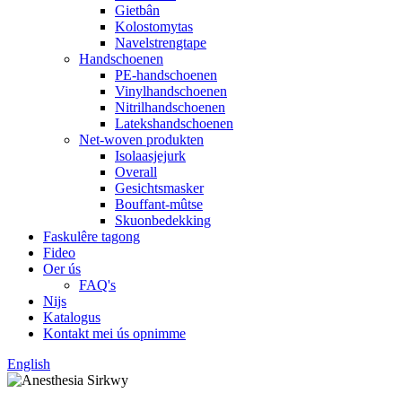
Gietbân
Kolostomytas
Navelstrengtape
Handschoenen
PE-handschoenen
Vinylhandschoenen
Nitrilhandschoenen
Latekshandschoenen
Net-woven produkten
Isolaasjejurk
Overall
Gesichtsmasker
Bouffant-mûtse
Skuonbedekking
Faskulêre tagong
Fideo
Oer ús
FAQ's
Nijs
Katalogus
Kontakt mei ús opnimme
English