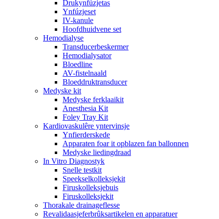
Drukynfúzjetas
Ynfúzjeset
IV-kanule
Hoofdhuidvene set
Hemodialyse
Transducerbeskermer
Hemodialysator
Bloedline
AV-fistelnaald
Bloeddruktransducer
Medyske kit
Medyske ferklaaikit
Anesthesia Kit
Foley Tray Kit
Kardiovaskulêre yntervinsje
Ynfierderskede
Apparaten foar it opblazen fan ballonnen
Medyske liedingdraad
In Vitro Diagnostyk
Snelle testkit
Speekselkolleksjekit
Firuskolleksjebuis
Firuskolleksjekit
Thorakale drainageflesse
Revalidaasjeferbrûksartikelen en apparatuer