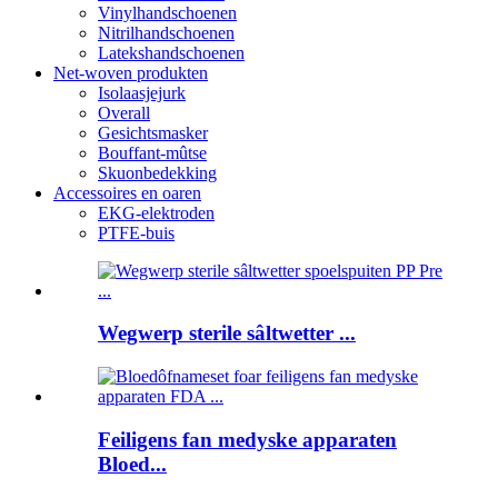
Vinylhandschoenen
Nitrilhandschoenen
Latekshandschoenen
Net-woven produkten
Isolaasjejurk
Overall
Gesichtsmasker
Bouffant-mûtse
Skuonbedekking
Accessoires en oaren
EKG-elektroden
PTFE-buis
Wegwerp sterile sâltwetter ...
Feiligens fan medyske apparaten
Bloed...