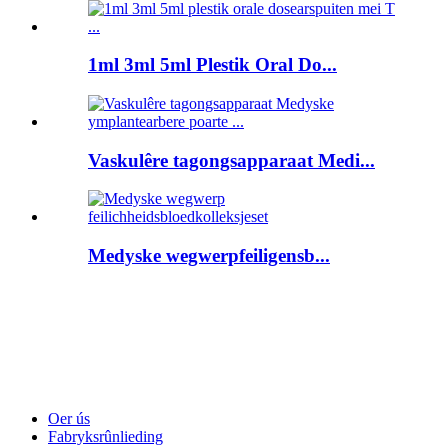
1ml 3ml 5ml Plestik Oral Do...
Vaskulêre tagongsapparaat Medi...
Medyske wegwerpfeiligensb...
Oer ús
Fabryksrûnlieding