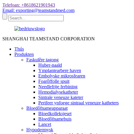
Telefoan: +8618621901943
Email: exporting@teamstandmed.com
SHANGHAI TEAMSTAND CORPORATION
Thús
Produkten
Faskulêre tagong
Huber-naald
Ymplantearbere haven
Embolyske mikrosfearen
Foarôffolle spuit
Needlefrije ferbining
Hemodialysekatheter
Sintrale veneuze kateter
Perifeer ynfoege sintraal veneuze katheters
Bloedôfnameapparaat
Bloedkolleksjeset
Bloedôfnamebuis
Lancet
Hypodermysk