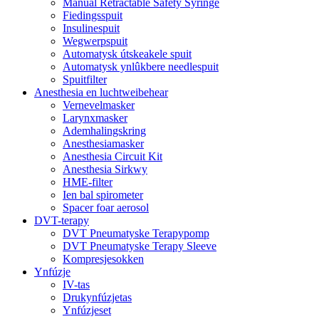
Manual Retractable Safety Syringe
Fiedingsspuit
Insulinespuit
Wegwerpspuit
Automatysk útskeakele spuit
Automatysk ynlûkbere needlespuit
Spuitfilter
Anesthesia en luchtweibehear
Vernevelmasker
Larynxmasker
Ademhalingskring
Anesthesiamasker
Anesthesia Circuit Kit
Anesthesia Sirkwy
HME-filter
Ien bal spirometer
Spacer foar aerosol
DVT-terapy
DVT Pneumatyske Terapypomp
DVT Pneumatyske Terapy Sleeve
Kompresjesokken
Ynfúzje
IV-tas
Drukynfúzjetas
Ynfúzjeset