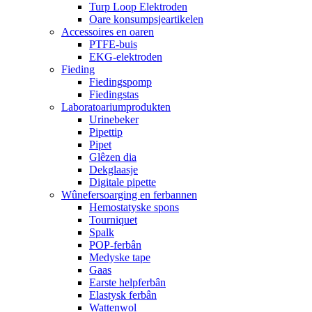
Turp Loop Elektroden
Oare konsumpsjeartikelen
Accessoires en oaren
PTFE-buis
EKG-elektroden
Fieding
Fiedingspomp
Fiedingstas
Laboratoariumprodukten
Urinebeker
Pipettip
Pipet
Glêzen dia
Dekglaasje
Digitale pipette
Wûnefersoarging en ferbannen
Hemostatyske spons
Tourniquet
Spalk
POP-ferbân
Medyske tape
Gaas
Earste helpferbân
Elastysk ferbân
Wattenwol