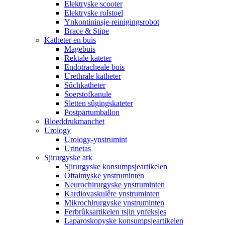
Elektryske scooter
Elektryske rolstoel
Ynkontininsje-reinigingsrobot
Brace & Stipe
Katheter en buis
Magebuis
Rektale kateter
Endotracheale buis
Urethrale katheter
Sûchkatheter
Soerstofkanule
Sletten sûgingskateter
Postpartumballon
Bloeddrukmanchet
Urology
Urology-ynstrumint
Urinetas
Sjirurgyske ark
Sjirurgyske konsumpsjeartikelen
Oftalmyske ynstruminten
Neurochirurgyske ynstruminten
Kardiovaskulêre ynstruminten
Mikrochirurgyske ynstruminten
Ferbrûksartikelen tsjin ynfeksjes
Laparoskopyske konsumpsjeartikelen