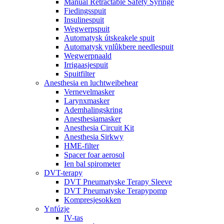
Manual Retractable Safety Syringe
Fiedingsspuit
Insulinespuit
Wegwerpspuit
Automatysk útskeakele spuit
Automatysk ynlûkbere needlespuit
Wegwerpnaald
Irrigaasjespuit
Spuitfilter
Anesthesia en luchtweibehear
Vernevelmasker
Larynxmasker
Ademhalingskring
Anesthesiamasker
Anesthesia Circuit Kit
Anesthesia Sirkwy
HME-filter
Spacer foar aerosol
Ien bal spirometer
DVT-terapy
DVT Pneumatyske Terapy Sleeve
DVT Pneumatyske Terapypomp
Kompresjesokken
Ynfúzje
IV-tas