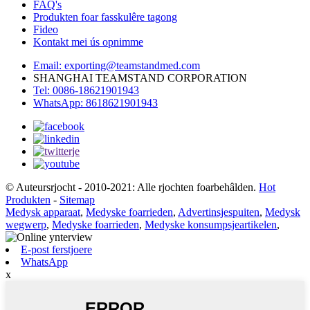
FAQ's
Produkten foar fasskulêre tagong
Fideo
Kontakt mei ús opnimme
Email: exporting@teamstandmed.com
SHANGHAI TEAMSTAND CORPORATION
Tel: 0086-18621901943
WhatsApp: 8618621901943
© Auteursrjocht - 2010-2021: Alle rjochten foarbehâlden.
Hot
Produkten
-
Sitemap
Medysk apparaat
,
Medyske foarrieden
,
Advertinsjespuiten
,
Medysk
wegwerp
,
Medyske foarrieden
,
Medyske konsumpsjeartikelen
,
E-post ferstjoere
WhatsApp
x