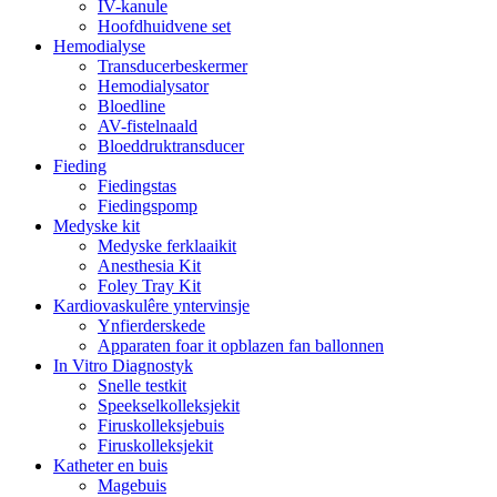
IV-kanule
Hoofdhuidvene set
Hemodialyse
Transducerbeskermer
Hemodialysator
Bloedline
AV-fistelnaald
Bloeddruktransducer
Fieding
Fiedingstas
Fiedingspomp
Medyske kit
Medyske ferklaaikit
Anesthesia Kit
Foley Tray Kit
Kardiovaskulêre yntervinsje
Ynfierderskede
Apparaten foar it opblazen fan ballonnen
In Vitro Diagnostyk
Snelle testkit
Speekselkolleksjekit
Firuskolleksjebuis
Firuskolleksjekit
Katheter en buis
Magebuis