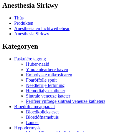
Anesthesia Sirkwy
Thús
Produkten
Anesthesia en luchtweibehear
Anesthesia Sirkwy
Kategoryen
Faskulêre tagong
Huber-naald
Ymplantearbere haven
Embolyske mikrosfearen
Foarôffolle spuit
Needlefrije ferbining
Hemodialysekatheter
Sintrale veneuze kateter
Perifeer ynfoege sintraal veneuze katheters
Bloedôfnameapparaat
Bloedkolleksjeset
Bloedôfnamebuis
Lancet
Hypodermysk