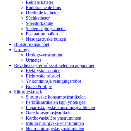
Rektale kateter
Endotracheale buis
Urethrale katheter
Sûchkatheter
Soerstofkanule
Sletten sûgingskateter
Postpartumballon
Nasogastryske buizen
Bloeddrukmanchet
Urology
Urology-ynstrumint
Urinetas
Revalidaasjeferbrûksartikelen en apparatuer
Elektryske scooter
Elektryske rolstoel
Ynkontininsje-reinigingsrobot
Brace & Stipe
Sjirurgyske ark
Sjirurgyske konsumpsjeartikelen
Ferbrûksartikelen tsjin ynfeksjes
Laparoskopyske konsumpsjeartikelen
Oare konsumpsjeartikelen
Kardiovaskulêre ynstruminten
Mikrochirurgyske ynstruminten
Neurochirurgyske ynstruminten