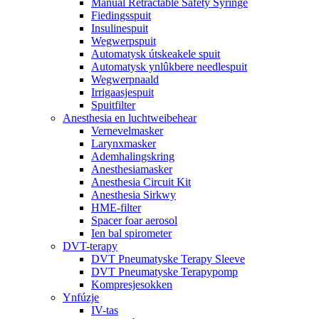
Manual Retractable Safety Syringe
Fiedingsspuit
Insulinespuit
Wegwerpspuit
Automatysk útskeakele spuit
Automatysk ynlûkbere needlespuit
Wegwerpnaald
Irrigaasjespuit
Spuitfilter
Anesthesia en luchtweibehear
Vernevelmasker
Larynxmasker
Ademhalingskring
Anesthesiamasker
Anesthesia Circuit Kit
Anesthesia Sirkwy
HME-filter
Spacer foar aerosol
Ien bal spirometer
DVT-terapy
DVT Pneumatyske Terapy Sleeve
DVT Pneumatyske Terapypomp
Kompresjesokken
Ynfúzje
IV-tas