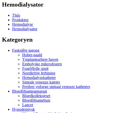
Hemodialysator
Thús
Produkten
Hemodialyse
Hemodialysator
Kategoryen
Faskulêre tagong
Huber-naald
Ymplantearbere haven
Embolyske mikrosfearen
Foarôffolle spuit
Needlefrije ferbining
Hemodialysekatheter
Sintrale veneuze kateter
Perifeer ynfoege sintraal veneuze katheters
Bloedôfnameapparaat
Bloedkolleksjeset
Bloedôfnamebuis
Lancet
Hypodermysk