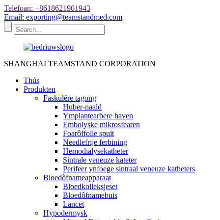
Telefoan: +8618621901943
Email: exporting@teamstandmed.com
SHANGHAI TEAMSTAND CORPORATION
Thús
Produkten
Faskulêre tagong
Huber-naald
Ymplantearbere haven
Embolyske mikrosfearen
Foarôffolle spuit
Needlefrije ferbining
Hemodialysekatheter
Sintrale veneuze kateter
Perifeer ynfoege sintraal veneuze katheters
Bloedôfnameapparaat
Bloedkolleksjeset
Bloedôfnamebuis
Lancet
Hypodermysk