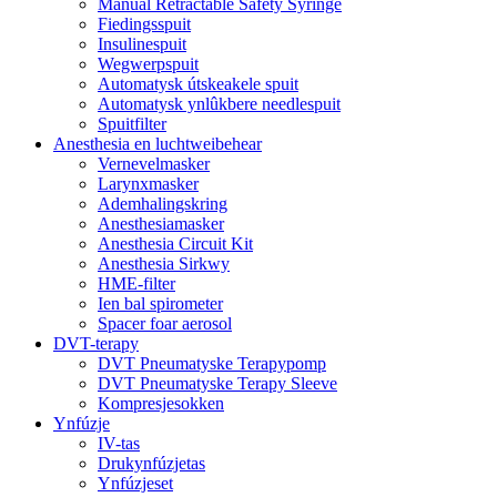
Manual Retractable Safety Syringe
Fiedingsspuit
Insulinespuit
Wegwerpspuit
Automatysk útskeakele spuit
Automatysk ynlûkbere needlespuit
Spuitfilter
Anesthesia en luchtweibehear
Vernevelmasker
Larynxmasker
Ademhalingskring
Anesthesiamasker
Anesthesia Circuit Kit
Anesthesia Sirkwy
HME-filter
Ien bal spirometer
Spacer foar aerosol
DVT-terapy
DVT Pneumatyske Terapypomp
DVT Pneumatyske Terapy Sleeve
Kompresjesokken
Ynfúzje
IV-tas
Drukynfúzjetas
Ynfúzjeset