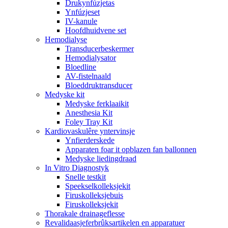
Drukynfúzjetas
Ynfúzjeset
IV-kanule
Hoofdhuidvene set
Hemodialyse
Transducerbeskermer
Hemodialysator
Bloedline
AV-fistelnaald
Bloeddruktransducer
Medyske kit
Medyske ferklaaikit
Anesthesia Kit
Foley Tray Kit
Kardiovaskulêre yntervinsje
Ynfierderskede
Apparaten foar it opblazen fan ballonnen
Medyske liedingdraad
In Vitro Diagnostyk
Snelle testkit
Speekselkolleksjekit
Firuskolleksjebuis
Firuskolleksjekit
Thorakale drainageflesse
Revalidaasjeferbrûksartikelen en apparatuer