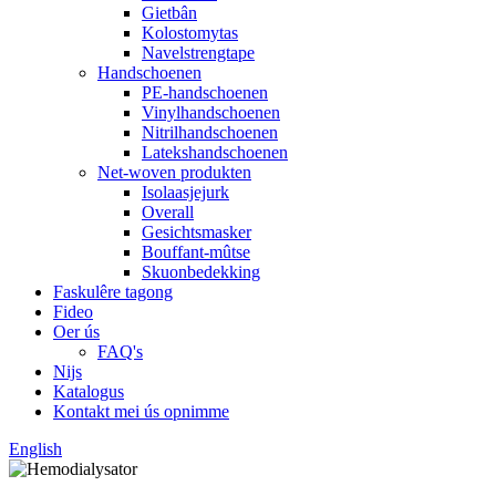
Gietbân
Kolostomytas
Navelstrengtape
Handschoenen
PE-handschoenen
Vinylhandschoenen
Nitrilhandschoenen
Latekshandschoenen
Net-woven produkten
Isolaasjejurk
Overall
Gesichtsmasker
Bouffant-mûtse
Skuonbedekking
Faskulêre tagong
Fideo
Oer ús
FAQ's
Nijs
Katalogus
Kontakt mei ús opnimme
English