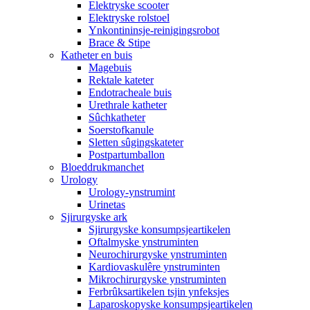
Elektryske scooter
Elektryske rolstoel
Ynkontininsje-reinigingsrobot
Brace & Stipe
Katheter en buis
Magebuis
Rektale kateter
Endotracheale buis
Urethrale katheter
Sûchkatheter
Soerstofkanule
Sletten sûgingskateter
Postpartumballon
Bloeddrukmanchet
Urology
Urology-ynstrumint
Urinetas
Sjirurgyske ark
Sjirurgyske konsumpsjeartikelen
Oftalmyske ynstruminten
Neurochirurgyske ynstruminten
Kardiovaskulêre ynstruminten
Mikrochirurgyske ynstruminten
Ferbrûksartikelen tsjin ynfeksjes
Laparoskopyske konsumpsjeartikelen