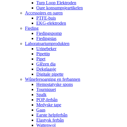
Turp Loop Elektroden
Oare konsumpsjeartikelen
Accessoires en oaren
PTFE-buis
EKG-elektroden
Fieding
Fiedingspomp
Fiedingstas
Laboratoariumprodukten
Urinebeker
Pipettip
Pipet
Glêzen dia
Dekglaasje
Digitale pipette
Wûnefersoarging en ferbannen
Hemostatyske spons
Tourniquet
Spalk
POP-ferbân
Medyske tape
Gaas
Earste helpferbân
Elastysk ferbân
Wattenwol