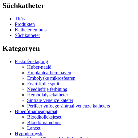
Sûchkatheter
Thús
Produkten
Katheter en buis
Sûchkatheter
Kategoryen
Faskulêre tagong
Huber-naald
Ymplantearbere haven
Embolyske mikrosfearen
Foarôffolle spuit
Needlefrije ferbining
Hemodialysekatheter
Sintrale veneuze kateter
Perifeer ynfoege sintraal veneuze katheters
Bloedôfnameapparaat
Bloedkolleksjeset
Bloedôfnamebuis
Lancet
Hypodermysk