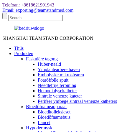
Telefoan: +8618621901943
Email: exporting@teamstandmed.com
SHANGHAI TEAMSTAND CORPORATION
Thús
Produkten
Faskulêre tagong
Huber-naald
Ymplantearbere haven
Embolyske mikrosfearen
Foarôffolle spuit
Needlefrije ferbining
Hemodialysekatheter
Sintrale veneuze kateter
Perifeer ynfoege sintraal veneuze katheters
Bloedôfnameapparaat
Bloedkolleksjeset
Bloedôfnamebuis
Lancet
Hypodermysk