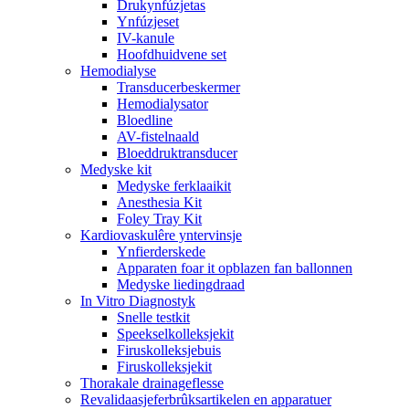
Drukynfúzjetas
Ynfúzjeset
IV-kanule
Hoofdhuidvene set
Hemodialyse
Transducerbeskermer
Hemodialysator
Bloedline
AV-fistelnaald
Bloeddruktransducer
Medyske kit
Medyske ferklaaikit
Anesthesia Kit
Foley Tray Kit
Kardiovaskulêre yntervinsje
Ynfierderskede
Apparaten foar it opblazen fan ballonnen
Medyske liedingdraad
In Vitro Diagnostyk
Snelle testkit
Speekselkolleksjekit
Firuskolleksjebuis
Firuskolleksjekit
Thorakale drainageflesse
Revalidaasjeferbrûksartikelen en apparatuer