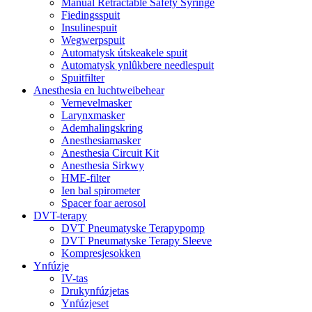
Manual Retractable Safety Syringe
Fiedingsspuit
Insulinespuit
Wegwerpspuit
Automatysk útskeakele spuit
Automatysk ynlûkbere needlespuit
Spuitfilter
Anesthesia en luchtweibehear
Vernevelmasker
Larynxmasker
Ademhalingskring
Anesthesiamasker
Anesthesia Circuit Kit
Anesthesia Sirkwy
HME-filter
Ien bal spirometer
Spacer foar aerosol
DVT-terapy
DVT Pneumatyske Terapypomp
DVT Pneumatyske Terapy Sleeve
Kompresjesokken
Ynfúzje
IV-tas
Drukynfúzjetas
Ynfúzjeset