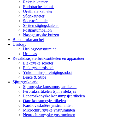
Rektale kateter
Endotracheale buis
Urethrale katheter
Sûchkatheter
Soerstofkanule
Sletten sûgingskateter
Postpartumballon
Nasogastryske buizen
Bloeddrukmanchet
Urology
Urology-ynstrumint
Urinetas
Revalidaasjeferbrûksartikelen en apparatuer
Elektryske scooter
Elektryske rolstoel
Ynkontininsje-reinigingsrobot
Brace & Stipe
Sjirurgyske ark
Sjirurgyske konsumpsjeartikelen
Ferbrûksartikelen tsjin ynfeksjes
Laparoskopyske konsumpsjeartikelen
Oare konsumpsjeartikelen
Kardiovaskulêre ynstruminten
Mikrochirurgyske ynstruminten
Neurochirurgyske ynstruminten