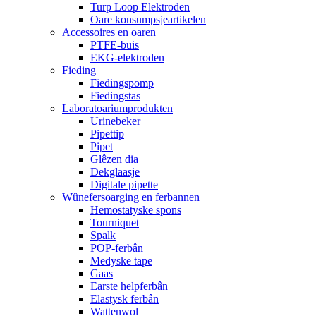
Turp Loop Elektroden
Oare konsumpsjeartikelen
Accessoires en oaren
PTFE-buis
EKG-elektroden
Fieding
Fiedingspomp
Fiedingstas
Laboratoariumprodukten
Urinebeker
Pipettip
Pipet
Glêzen dia
Dekglaasje
Digitale pipette
Wûnefersoarging en ferbannen
Hemostatyske spons
Tourniquet
Spalk
POP-ferbân
Medyske tape
Gaas
Earste helpferbân
Elastysk ferbân
Wattenwol