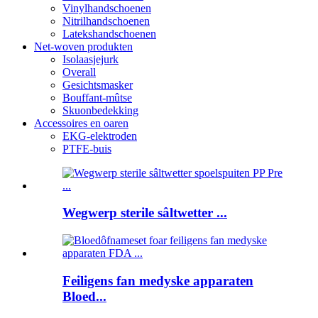
Vinylhandschoenen
Nitrilhandschoenen
Latekshandschoenen
Net-woven produkten
Isolaasjejurk
Overall
Gesichtsmasker
Bouffant-mûtse
Skuonbedekking
Accessoires en oaren
EKG-elektroden
PTFE-buis
Wegwerp sterile sâltwetter ...
Feiligens fan medyske apparaten
Bloed...