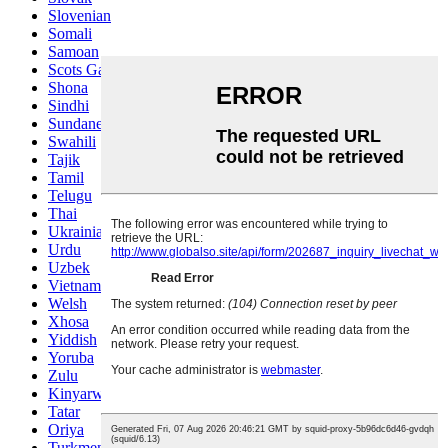
Slovenian
Somali
Samoan
Scots Gaelic
Shona
Sindhi
Sundanese
Swahili
Tajik
Tamil
Telugu
Thai
Ukrainian
Urdu
Uzbek
Vietnamese
Welsh
Xhosa
Yiddish
Yoruba
Zulu
Kinyarwanda
Tatar
Oriya
Turkmen