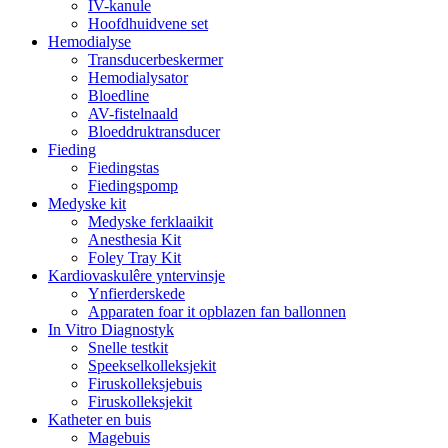
IV-kanule
Hoofdhuidvene set
Hemodialyse
Transducerbeskermer
Hemodialysator
Bloedline
AV-fistelnaald
Bloeddruktransducer
Fieding
Fiedingstas
Fiedingspomp
Medyske kit
Medyske ferklaaikit
Anesthesia Kit
Foley Tray Kit
Kardiovaskulêre yntervinsje
Ynfierderskede
Apparaten foar it opblazen fan ballonnen
In Vitro Diagnostyk
Snelle testkit
Speekselkolleksjekit
Firuskolleksjebuis
Firuskolleksjekit
Katheter en buis
Magebuis