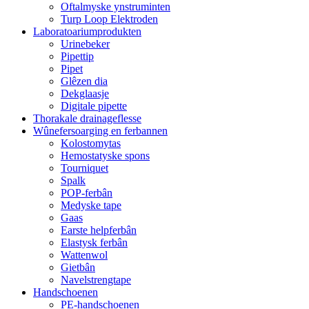
Oftalmyske ynstruminten
Turp Loop Elektroden
Laboratoariumprodukten
Urinebeker
Pipettip
Pipet
Glêzen dia
Dekglaasje
Digitale pipette
Thorakale drainageflesse
Wûnefersoarging en ferbannen
Kolostomytas
Hemostatyske spons
Tourniquet
Spalk
POP-ferbân
Medyske tape
Gaas
Earste helpferbân
Elastysk ferbân
Wattenwol
Gietbân
Navelstrengtape
Handschoenen
PE-handschoenen