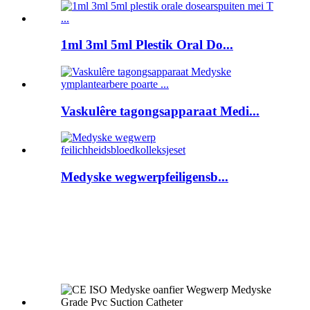
1ml 3ml 5ml Plestik Oral Do...
Vaskulêre tagongsapparaat Medi...
Medyske wegwerpfeiligensb...