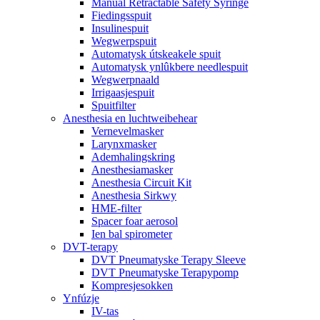
Manual Retractable Safety Syringe
Fiedingsspuit
Insulinespuit
Wegwerpspuit
Automatysk útskeakele spuit
Automatysk ynlûkbere needlespuit
Wegwerpnaald
Irrigaasjespuit
Spuitfilter
Anesthesia en luchtweibehear
Vernevelmasker
Larynxmasker
Ademhalingskring
Anesthesiamasker
Anesthesia Circuit Kit
Anesthesia Sirkwy
HME-filter
Spacer foar aerosol
Ien bal spirometer
DVT-terapy
DVT Pneumatyske Terapy Sleeve
DVT Pneumatyske Terapypomp
Kompresjesokken
Ynfúzje
IV-tas