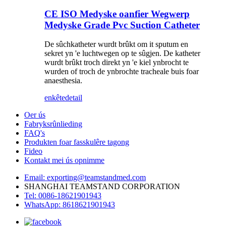
CE ISO Medyske oanfier Wegwerp
Medyske Grade Pvc Suction Catheter
De sûchkatheter wurdt brûkt om it sputum en
sekret yn 'e luchtwegen op te sûgjen. De katheter
wurdt brûkt troch direkt yn 'e kiel ynbrocht te
wurden of troch de ynbrochte tracheale buis foar
anaesthesia.
enkête
detail
Oer ús
Fabryksrûnlieding
FAQ's
Produkten foar fasskulêre tagong
Fideo
Kontakt mei ús opnimme
Email: exporting@teamstandmed.com
SHANGHAI TEAMSTAND CORPORATION
Tel: 0086-18621901943
WhatsApp: 8618621901943