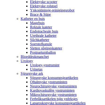
Elektryske scooter
Elektryske rolstoel
Ynkontininsje-reinigingsrobot
Brace & Stipe
Katheter en buis
Magebuis
Rektale kateter
Endotracheale buis
Urethrale katheter
Sûchkatheter
Soerstofkanule
Sletten sûgingskateter
Postpartumballon
Bloeddrukmanchet
Urology
Urology-ynstrumint
Urinetas
Sjirurgyske ark
Sjirurgyske konsumpsjeartikelen
Oftalmyske ynstruminten
Neurochirurgyske ynstruminten
Kardiovaskulêre ynstruminten
Mikrochirurgyske ynstruminten
Ferbrûksartikelen tsjin ynfeksjes
Laparoskopyske konsumpsjeartikelen