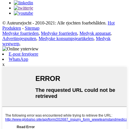
© Auteursrjocht - 2010-2021: Alle rjochten foarbehâlden.
Hot
Produkten
-
Sitemap
Medyske foarrieden
,
Medyske foarrieden
,
Medysk apparaat
,
Advertinsjespuiten
,
Medyske konsumpsjeartikelen
,
Medysk
wegwerp
,
E-post ferstjoere
WhatsApp
x