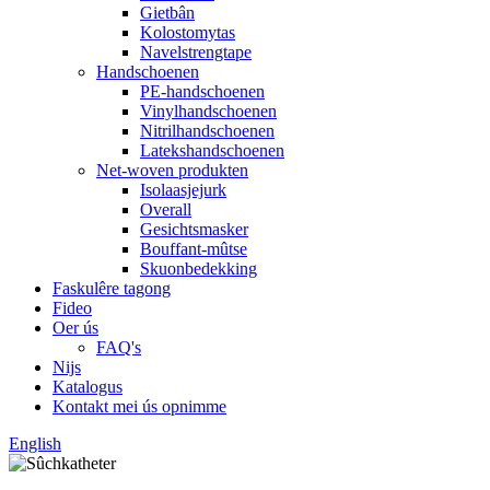
Gietbân
Kolostomytas
Navelstrengtape
Handschoenen
PE-handschoenen
Vinylhandschoenen
Nitrilhandschoenen
Latekshandschoenen
Net-woven produkten
Isolaasjejurk
Overall
Gesichtsmasker
Bouffant-mûtse
Skuonbedekking
Faskulêre tagong
Fideo
Oer ús
FAQ's
Nijs
Katalogus
Kontakt mei ús opnimme
English