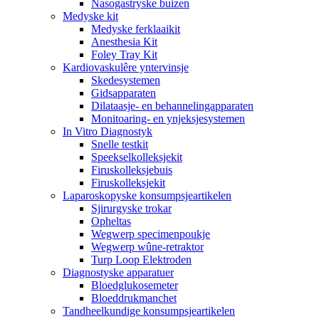
Nasogastryske buizen
Medyske kit
Medyske ferklaaikit
Anesthesia Kit
Foley Tray Kit
Kardiovaskulêre yntervinsje
Skedesystemen
Gidsapparaten
Dilataasje- en behannelingapparaten
Monitoaring- en ynjeksjesystemen
In Vitro Diagnostyk
Snelle testkit
Speekselkolleksjekit
Firuskolleksjebuis
Firuskolleksjekit
Laparoskopyske konsumpsjeartikelen
Sjirurgyske trokar
Opheltas
Wegwerp specimenpoukje
Wegwerp wûne-retraktor
Turp Loop Elektroden
Diagnostyske apparatuer
Bloedglukosemeter
Bloeddrukmanchet
Tandheelkundige konsumpsjeartikelen