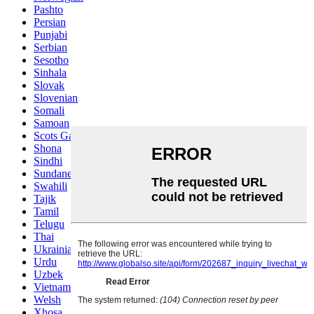
Pashto
Persian
Punjabi
Serbian
Sesotho
Sinhala
Slovak
Slovenian
Somali
Samoan
Scots Gaelic
Shona
Sindhi
Sundanese
Swahili
Tajik
Tamil
Telugu
Thai
Ukrainian
Urdu
Uzbek
Vietnamese
Welsh
Xhosa