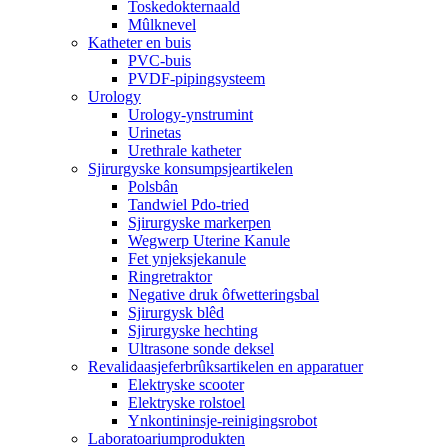
Toskedokternaald
Mûlknevel
Katheter en buis
PVC-buis
PVDF-pipingsysteem
Urology
Urology-ynstrumint
Urinetas
Urethrale katheter
Sjirurgyske konsumpsjeartikelen
Polsbân
Tandwiel Pdo-tried
Sjirurgyske markerpen
Wegwerp Uterine Kanule
Fet ynjeksjekanule
Ringretraktor
Negative druk ôfwetteringsbal
Sjirurgysk blêd
Sjirurgyske hechting
Ultrasone sonde deksel
Revalidaasjeferbrûksartikelen en apparatuer
Elektryske scooter
Elektryske rolstoel
Ynkontininsje-reinigingsrobot
Laboratoariumprodukten