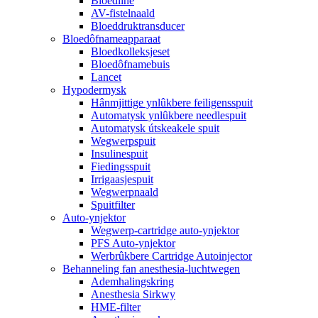
Bloedline
AV-fistelnaald
Bloeddruktransducer
Bloedôfnameapparaat
Bloedkolleksjeset
Bloedôfnamebuis
Lancet
Hypodermysk
Hânmjittige ynlûkbere feiligensspuit
Automatysk ynlûkbere needlespuit
Automatysk útskeakele spuit
Wegwerpspuit
Insulinespuit
Fiedingsspuit
Irrigaasjespuit
Wegwerpnaald
Spuitfilter
Auto-ynjektor
Wegwerp-cartridge auto-ynjektor
PFS Auto-ynjektor
Werbrûkbere Cartridge Autoinjector
Behanneling fan anesthesia-luchtwegen
Ademhalingskring
Anesthesia Sirkwy
HME-filter