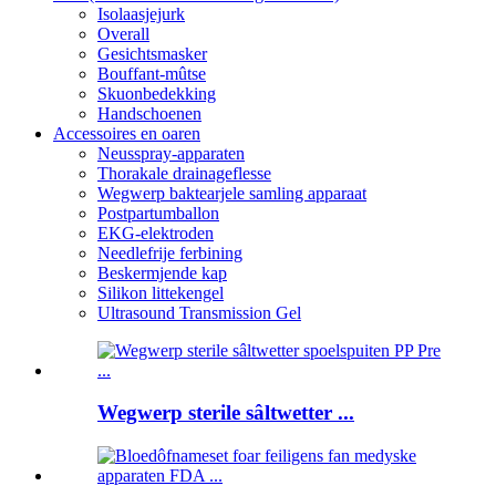
Isolaasjejurk
Overall
Gesichtsmasker
Bouffant-mûtse
Skuonbedekking
Handschoenen
Accessoires en oaren
Neusspray-apparaten
Thorakale drainageflesse
Wegwerp baktearjele samling apparaat
Postpartumballon
EKG-elektroden
Needlefrije ferbining
Beskermjende kap
Silikon littekengel
Ultrasound Transmission Gel
Wegwerp sterile sâltwetter ...