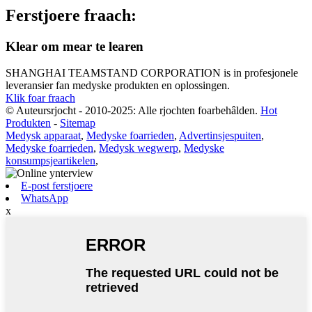
Ferstjoere fraach:
Klear om mear te learen
SHANGHAI TEAMSTAND CORPORATION is in profesjonele
leveransier fan medyske produkten en oplossingen.
Klik foar fraach
© Auteursrjocht - 2010-2025: Alle rjochten foarbehâlden.
Hot
Produkten
-
Sitemap
Medysk apparaat
,
Medyske foarrieden
,
Advertinsjespuiten
,
Medyske foarrieden
,
Medysk wegwerp
,
Medyske
konsumpsjeartikelen
,
E-post ferstjoere
WhatsApp
x