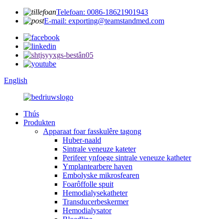
Telefoan: 0086-18621901943
E-mail: exporting@teamstandmed.com
English
Thús
Produkten
Apparaat foar fasskulêre tagong
Huber-naald
Sintrale veneuze kateter
Perifeer ynfoege sintrale veneuze katheter
Ymplantearbere haven
Embolyske mikrosfearen
Foarôffolle spuit
Hemodialysekatheter
Transducerbeskermer
Hemodialysator