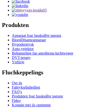
Produkten
Apparaat foar fasskulêre tagong
Bloedôfnameapparaat
Hypodermysk
Auto-ynjektor
Behanneling fan anesthesia-luchtwegen
DVT-terapy
Ynfúzje
Fluchkeppelings
Oer ús
Fabryksrûnlieding
FAQ's
Produkten foar fasskulêre tagong
Fideo
Kontakt mei ús opnimme