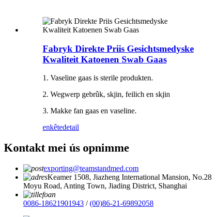
Fabryk Direkte Priis Gesichtsmedyske
Kwaliteit Katoenen Swab Gaas
1. Vaseline gaas is sterile produkten.
2. Wegwerp gebrûk, skjin, feilich en skjin
3. Makke fan gaas en vaseline.
enkête
detail
Kontakt mei ús opnimme
exporting@teamstandmed.com
Keamer 1508, Jiazheng International Mansion, No.28
Moyu Road, Anting Town, Jiading District, Shanghai
0086-18621901943
/
(00)86-21-69892058