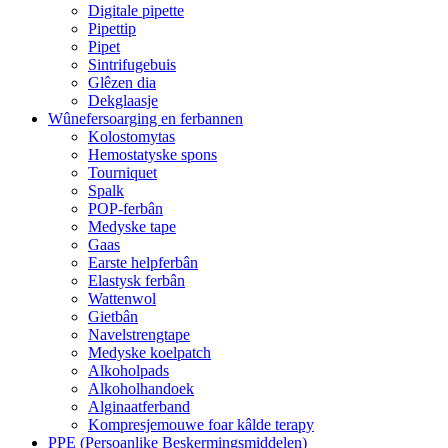
Digitale pipette
Pipettip
Pipet
Sintrifugebuis
Glêzen dia
Dekglaasje
Wûnefersoarging en ferbannen
Kolostomytas
Hemostatyske spons
Tourniquet
Spalk
POP-ferbân
Medyske tape
Gaas
Earste helpferbân
Elastysk ferbân
Wattenwol
Gietbân
Navelstrengtape
Medyske koelpatch
Alkoholpads
Alkoholhandoek
Alginaatferband
Kompresjemouwe foar kâlde terapy
PPE (Persoanlike Beskermingsmiddelen)