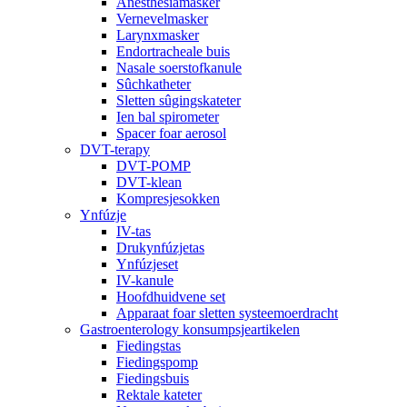
Anesthesiamasker
Vernevelmasker
Larynxmasker
Endortracheale buis
Nasale soerstofkanule
Sûchkatheter
Sletten sûgingskateter
Ien bal spirometer
Spacer foar aerosol
DVT-terapy
DVT-POMP
DVT-klean
Kompresjesokken
Ynfúzje
IV-tas
Drukynfúzjetas
Ynfúzjeset
IV-kanule
Hoofdhuidvene set
Apparaat foar sletten systeemoerdracht
Gastroenterology konsumpsjeartikelen
Fiedingstas
Fiedingspomp
Fiedingsbuis
Rektale kateter