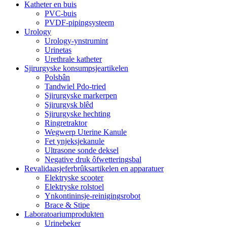
Katheter en buis
PVC-buis
PVDF-pipingsysteem
Urology
Urology-ynstrumint
Urinetas
Urethrale katheter
Sjirurgyske konsumpsjeartikelen
Polsbân
Tandwiel Pdo-tried
Sjirurgyske markerpen
Sjirurgysk blêd
Sjirurgyske hechting
Ringretraktor
Wegwerp Uterine Kanule
Fet ynjeksjekanule
Ultrasone sonde deksel
Negative druk ôfwetteringsbal
Revalidaasjeferbrûksartikelen en apparatuer
Elektryske scooter
Elektryske rolstoel
Ynkontininsje-reinigingsrobot
Brace & Stipe
Laboratoariumprodukten
Urinebeker