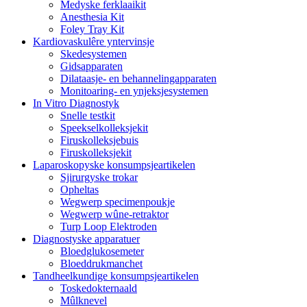
Medyske ferklaaikit
Anesthesia Kit
Foley Tray Kit
Kardiovaskulêre yntervinsje
Skedesystemen
Gidsapparaten
Dilataasje- en behannelingapparaten
Monitoaring- en ynjeksjesystemen
In Vitro Diagnostyk
Snelle testkit
Speekselkolleksjekit
Firuskolleksjebuis
Firuskolleksjekit
Laparoskopyske konsumpsjeartikelen
Sjirurgyske trokar
Opheltas
Wegwerp specimenpoukje
Wegwerp wûne-retraktor
Turp Loop Elektroden
Diagnostyske apparatuer
Bloedglukosemeter
Bloeddrukmanchet
Tandheelkundige konsumpsjeartikelen
Toskedokternaald
Mûlknevel