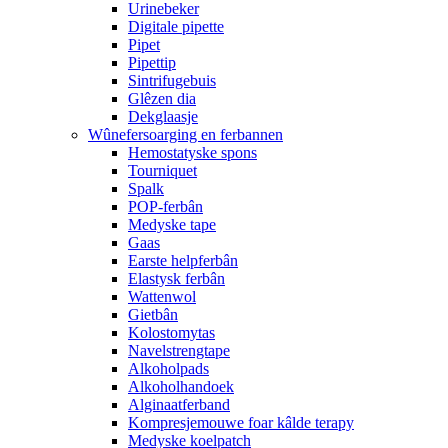
Urinebeker
Digitale pipette
Pipet
Pipettip
Sintrifugebuis
Glêzen dia
Dekglaasje
Wûnefersoarging en ferbannen
Hemostatyske spons
Tourniquet
Spalk
POP-ferbân
Medyske tape
Gaas
Earste helpferbân
Elastysk ferbân
Wattenwol
Gietbân
Kolostomytas
Navelstrengtape
Alkoholpads
Alkoholhandoek
Alginaatferband
Kompresjemouwe foar kâlde terapy
Medyske koelpatch