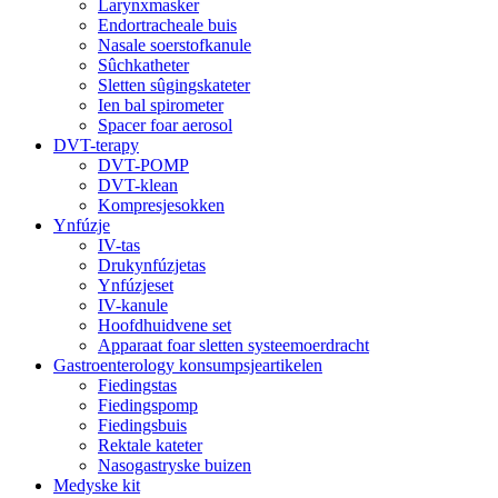
Larynxmasker
Endortracheale buis
Nasale soerstofkanule
Sûchkatheter
Sletten sûgingskateter
Ien bal spirometer
Spacer foar aerosol
DVT-terapy
DVT-POMP
DVT-klean
Kompresjesokken
Ynfúzje
IV-tas
Drukynfúzjetas
Ynfúzjeset
IV-kanule
Hoofdhuidvene set
Apparaat foar sletten systeemoerdracht
Gastroenterology konsumpsjeartikelen
Fiedingstas
Fiedingspomp
Fiedingsbuis
Rektale kateter
Nasogastryske buizen
Medyske kit