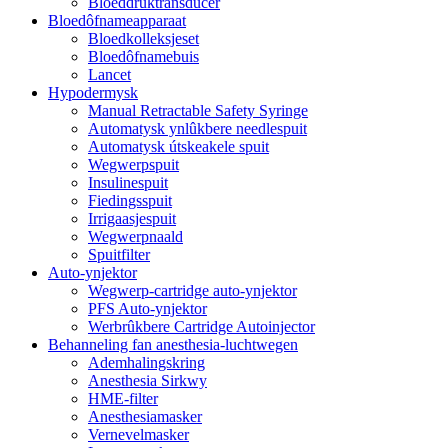
Bloeddruktransducer
Bloedôfnameapparaat
Bloedkolleksjeset
Bloedôfnamebuis
Lancet
Hypodermysk
Manual Retractable Safety Syringe
Automatysk ynlûkbere needlespuit
Automatysk útskeakele spuit
Wegwerpspuit
Insulinespuit
Fiedingsspuit
Irrigaasjespuit
Wegwerpnaald
Spuitfilter
Auto-ynjektor
Wegwerp-cartridge auto-ynjektor
PFS Auto-ynjektor
Werbrûkbere Cartridge Autoinjector
Behanneling fan anesthesia-luchtwegen
Ademhalingskring
Anesthesia Sirkwy
HME-filter
Anesthesiamasker
Vernevelmasker