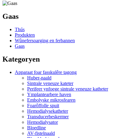
Gaas
Thús
Produkten
Wûnefersoarging en ferbannen
Gaas
Kategoryen
Apparaat foar fasskulêre tagong
Huber-naald
Sintrale veneuze kateter
Perifeer ynfoege sintrale veneuze katheter
Ymplantearbere haven
Embolyske mikrosfearen
Foarôffolle spuit
Hemodialysekatheter
Transducerbeskermer
Hemodialysator
Bloedline
AV-fistelnaald