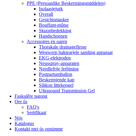
PPE (Persoanlike Beskermingsmiddelen)
Isolaasjejurk
Overall
Gesichtsmasker
Bouffant-mûtse
Skuonbedekking
Handschoenen
Accessoires en oaren
Thorakale drainageflesse
Wegwerp baktearjele samling apparaat
EKG-elektroden
Neusspray-apparaten
Needlefrije ferbining
Postpartumballon
Beskermjende kap
Silikon littekengel
Ultrasound Transmission Gel
Faskulêre tagong
Oer ús
FAQ's
Sertifikaat
Nijs
Katalogus
Kontakt mei ús opnimme