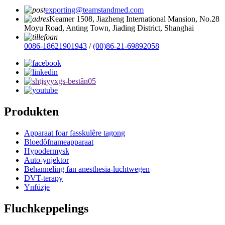
exporting@teamstandmed.com
Keamer 1508, Jiazheng International Mansion, No.28
Moyu Road, Anting Town, Jiading District, Shanghai
0086-18621901943
/
(00)86-21-69892058
Produkten
Apparaat foar fasskulêre tagong
Bloedôfnameapparaat
Hypodermysk
Auto-ynjektor
Behanneling fan anesthesia-luchtwegen
DVT-terapy
Ynfúzje
Fluchkeppelings