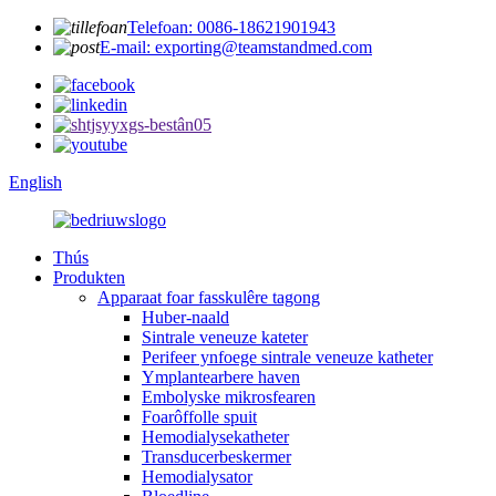
Telefoan: 0086-18621901943
E-mail: exporting@teamstandmed.com
English
Thús
Produkten
Apparaat foar fasskulêre tagong
Huber-naald
Sintrale veneuze kateter
Perifeer ynfoege sintrale veneuze katheter
Ymplantearbere haven
Embolyske mikrosfearen
Foarôffolle spuit
Hemodialysekatheter
Transducerbeskermer
Hemodialysator