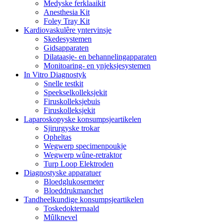
Medyske ferklaaikit
Anesthesia Kit
Foley Tray Kit
Kardiovaskulêre yntervinsje
Skedesystemen
Gidsapparaten
Dilataasje- en behannelingapparaten
Monitoaring- en ynjeksjesystemen
In Vitro Diagnostyk
Snelle testkit
Speekselkolleksjekit
Firuskolleksjebuis
Firuskolleksjekit
Laparoskopyske konsumpsjeartikelen
Sjirurgyske trokar
Opheltas
Wegwerp specimenpoukje
Wegwerp wûne-retraktor
Turp Loop Elektroden
Diagnostyske apparatuer
Bloedglukosemeter
Bloeddrukmanchet
Tandheelkundige konsumpsjeartikelen
Toskedokternaald
Mûlknevel