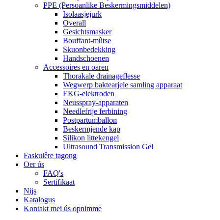
PPE (Persoanlike Beskermingsmiddelen)
Isolaasjejurk
Overall
Gesichtsmasker
Bouffant-mûtse
Skuonbedekking
Handschoenen
Accessoires en oaren
Thorakale drainageflesse
Wegwerp baktearjele samling apparaat
EKG-elektroden
Neusspray-apparaten
Needlefrije ferbining
Postpartumballon
Beskermjende kap
Silikon littekengel
Ultrasound Transmission Gel
Faskulêre tagong
Oer ús
FAQ's
Sertifikaat
Nijs
Katalogus
Kontakt mei ús opnimme