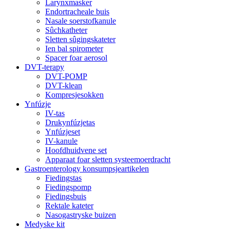
Larynxmasker
Endortracheale buis
Nasale soerstofkanule
Sûchkatheter
Sletten sûgingskateter
Ien bal spirometer
Spacer foar aerosol
DVT-terapy
DVT-POMP
DVT-klean
Kompresjesokken
Ynfúzje
IV-tas
Drukynfúzjetas
Ynfúzjeset
IV-kanule
Hoofdhuidvene set
Apparaat foar sletten systeemoerdracht
Gastroenterology konsumpsjeartikelen
Fiedingstas
Fiedingspomp
Fiedingsbuis
Rektale kateter
Nasogastryske buizen
Medyske kit