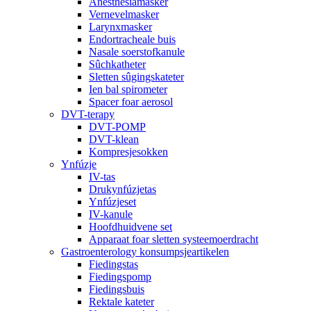
Anesthesiamasker
Vernevelmasker
Larynxmasker
Endortracheale buis
Nasale soerstofkanule
Sûchkatheter
Sletten sûgingskateter
Ien bal spirometer
Spacer foar aerosol
DVT-terapy
DVT-POMP
DVT-klean
Kompresjesokken
Ynfúzje
IV-tas
Drukynfúzjetas
Ynfúzjeset
IV-kanule
Hoofdhuidvene set
Apparaat foar sletten systeemoerdracht
Gastroenterology konsumpsjeartikelen
Fiedingstas
Fiedingspomp
Fiedingsbuis
Rektale kateter