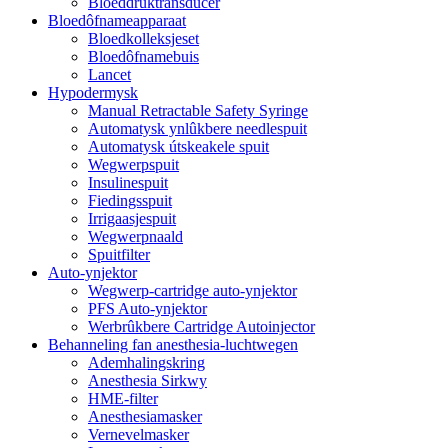
Bloeddruktransducer
Bloedôfnameapparaat
Bloedkolleksjeset
Bloedôfnamebuis
Lancet
Hypodermysk
Manual Retractable Safety Syringe
Automatysk ynlûkbere needlespuit
Automatysk útskeakele spuit
Wegwerpspuit
Insulinespuit
Fiedingsspuit
Irrigaasjespuit
Wegwerpnaald
Spuitfilter
Auto-ynjektor
Wegwerp-cartridge auto-ynjektor
PFS Auto-ynjektor
Werbrûkbere Cartridge Autoinjector
Behanneling fan anesthesia-luchtwegen
Ademhalingskring
Anesthesia Sirkwy
HME-filter
Anesthesiamasker
Vernevelmasker