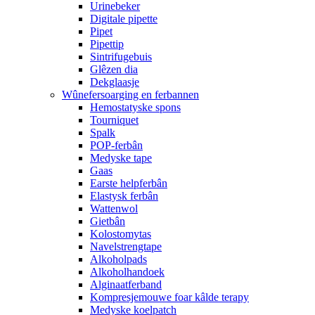
Urinebeker
Digitale pipette
Pipet
Pipettip
Sintrifugebuis
Glêzen dia
Dekglaasje
Wûnefersoarging en ferbannen
Hemostatyske spons
Tourniquet
Spalk
POP-ferbân
Medyske tape
Gaas
Earste helpferbân
Elastysk ferbân
Wattenwol
Gietbân
Kolostomytas
Navelstrengtape
Alkoholpads
Alkoholhandoek
Alginaatferband
Kompresjemouwe foar kâlde terapy
Medyske koelpatch