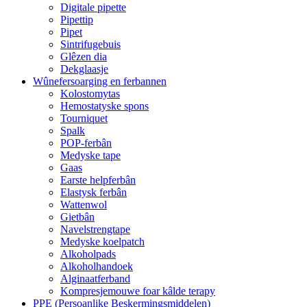
Digitale pipette
Pipettip
Pipet
Sintrifugebuis
Glêzen dia
Dekglaasje
Wûnefersoarging en ferbannen
Kolostomytas
Hemostatyske spons
Tourniquet
Spalk
POP-ferbân
Medyske tape
Gaas
Earste helpferbân
Elastysk ferbân
Wattenwol
Gietbân
Navelstrengtape
Medyske koelpatch
Alkoholpads
Alkoholhandoek
Alginaatferband
Kompresjemouwe foar kâlde terapy
PPE (Persoanlike Beskermingsmiddelen)