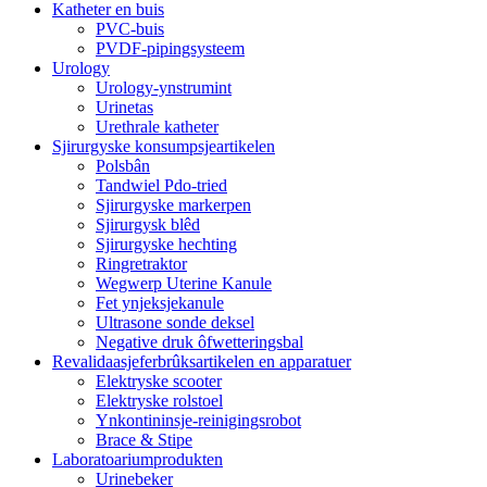
Katheter en buis
PVC-buis
PVDF-pipingsysteem
Urology
Urology-ynstrumint
Urinetas
Urethrale katheter
Sjirurgyske konsumpsjeartikelen
Polsbân
Tandwiel Pdo-tried
Sjirurgyske markerpen
Sjirurgysk blêd
Sjirurgyske hechting
Ringretraktor
Wegwerp Uterine Kanule
Fet ynjeksjekanule
Ultrasone sonde deksel
Negative druk ôfwetteringsbal
Revalidaasjeferbrûksartikelen en apparatuer
Elektryske scooter
Elektryske rolstoel
Ynkontininsje-reinigingsrobot
Brace & Stipe
Laboratoariumprodukten
Urinebeker