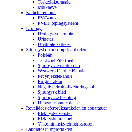
Toskedokternaald
Mûlknevel
Katheter en buis
PVC-buis
PVDF-pipingsysteem
Urology
Urology-ynstrumint
Urinetas
Urethrale katheter
Sjirurgyske konsumpsjeartikelen
Polsbân
Tandwiel Pdo-tried
Sjirurgyske markerpen
Wegwerp Uterine Kanule
Fet ynjeksjekanule
Ringretraktor
Negative druk ôfwetteringsbal
Sjirurgysk blêd
Sjirurgyske hechting
Ultrasone sonde deksel
Revalidaasjeferbrûksartikelen en apparatuer
Elektryske scooter
Elektryske rolstoel
Ynkontininsje-reinigingsrobot
Laboratoariumprodukten