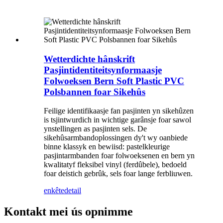
Wetterdichte hânskrift
Pasjintidentiteitsynformaasje
Folwoeksen Bern Soft Plastic PVC
Polsbannen foar Sikehûs
Feilige identifikaasje fan pasjinten yn sikehûzen
is tsjintwurdich in wichtige garânsje foar sawol
ynstellingen as pasjinten sels. De
sikehûsarmbandoplossingen dy't wy oanbiede
binne klassyk en bewiisd: pastelkleurige
pasjintarmbanden foar folwoeksenen en bern yn
kwalitatyf fleksibel vinyl (ferdûbele), bedoeld
foar deistich gebrûk, sels foar lange ferbliuwen.
enkête
detail
Kontakt mei ús opnimme