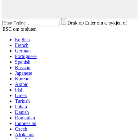
Druk op Enter om te sykjen of
ESC om te sluten
English
French
German
Portuguese
Spanish
Russian
Japanese
Korean
Arabic
Irish
Greek
Turkish
Italian
Danish
Romanian
Indonesian
Czech
Afrikaans