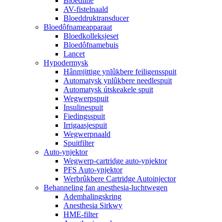
Bloedline
AV-fistelnaald
Bloeddruktransducer
Bloedôfnameapparaat
Bloedkolleksjeset
Bloedôfnamebuis
Lancet
Hypodermysk
Hânmjittige ynlûkbere feiligensspuit
Automatysk ynlûkbere needlespuit
Automatysk útskeakele spuit
Wegwerpspuit
Insulinespuit
Fiedingsspuit
Irrigaasjespuit
Wegwerpnaald
Spuitfilter
Auto-ynjektor
Wegwerp-cartridge auto-ynjektor
PFS Auto-ynjektor
Werbrûkbere Cartridge Autoinjector
Behanneling fan anesthesia-luchtwegen
Ademhalingskring
Anesthesia Sirkwy
HME-filter