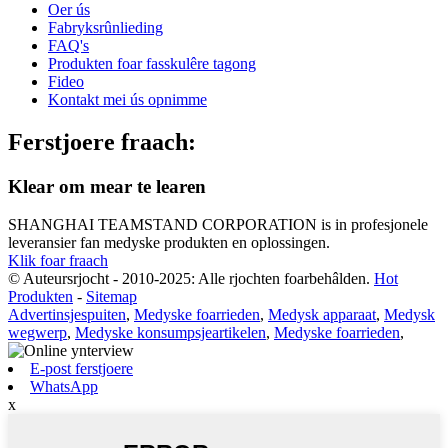
Oer ús
Fabryksrûnlieding
FAQ's
Produkten foar fasskulêre tagong
Fideo
Kontakt mei ús opnimme
Ferstjoere fraach:
Klear om mear te learen
SHANGHAI TEAMSTAND CORPORATION is in profesjonele
leveransier fan medyske produkten en oplossingen.
Klik foar fraach
© Auteursrjocht - 2010-2025: Alle rjochten foarbehâlden.
Hot
Produkten
-
Sitemap
Advertinsjespuiten
,
Medyske foarrieden
,
Medysk apparaat
,
Medysk
wegwerp
,
Medyske konsumpsjeartikelen
,
Medyske foarrieden
,
E-post ferstjoere
WhatsApp
x