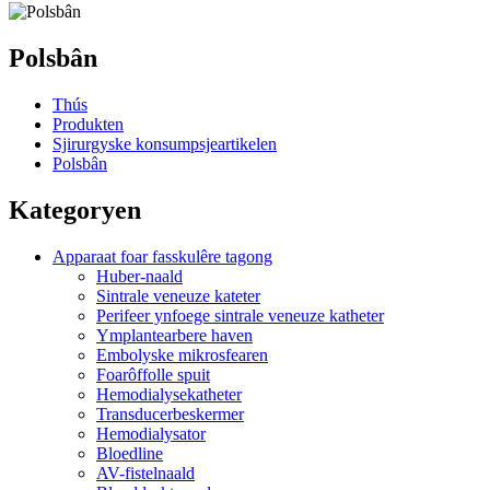
Polsbân
Thús
Produkten
Sjirurgyske konsumpsjeartikelen
Polsbân
Kategoryen
Apparaat foar fasskulêre tagong
Huber-naald
Sintrale veneuze kateter
Perifeer ynfoege sintrale veneuze katheter
Ymplantearbere haven
Embolyske mikrosfearen
Foarôffolle spuit
Hemodialysekatheter
Transducerbeskermer
Hemodialysator
Bloedline
AV-fistelnaald