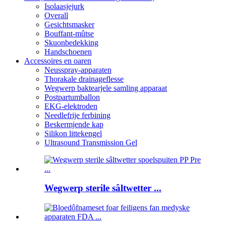
Isolaasjejurk
Overall
Gesichtsmasker
Bouffant-mûtse
Skuonbedekking
Handschoenen
Accessoires en oaren
Neusspray-apparaten
Thorakale drainageflesse
Wegwerp baktearjele samling apparaat
Postpartumballon
EKG-elektroden
Needlefrije ferbining
Beskermjende kap
Silikon littekengel
Ultrasound Transmission Gel
Wegwerp sterile sâltwetter ...