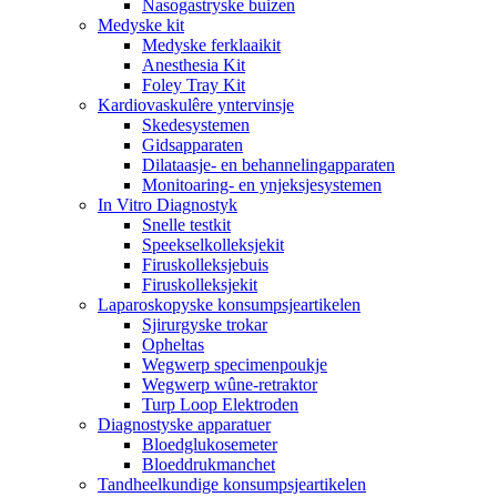
Nasogastryske buizen
Medyske kit
Medyske ferklaaikit
Anesthesia Kit
Foley Tray Kit
Kardiovaskulêre yntervinsje
Skedesystemen
Gidsapparaten
Dilataasje- en behannelingapparaten
Monitoaring- en ynjeksjesystemen
In Vitro Diagnostyk
Snelle testkit
Speekselkolleksjekit
Firuskolleksjebuis
Firuskolleksjekit
Laparoskopyske konsumpsjeartikelen
Sjirurgyske trokar
Opheltas
Wegwerp specimenpoukje
Wegwerp wûne-retraktor
Turp Loop Elektroden
Diagnostyske apparatuer
Bloedglukosemeter
Bloeddrukmanchet
Tandheelkundige konsumpsjeartikelen