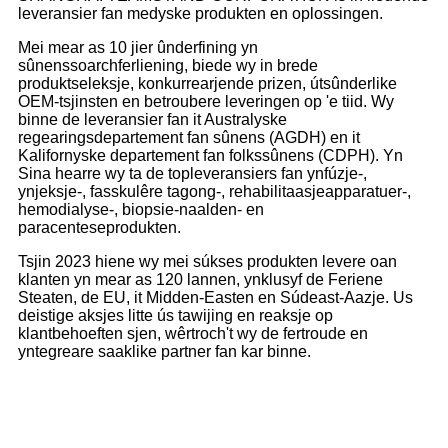
leveransier fan medyske produkten en oplossingen.
Mei mear as 10 jier ûnderfining yn
sûnenssoarchferliening, biede wy in brede
produktseleksje, konkurrearjende prizen, útsûnderlike
OEM-tsjinsten en betroubere leveringen op 'e tiid. Wy
binne de leveransier fan it Australyske
regearingsdepartement fan sûnens (AGDH) en it
Kalifornyske departement fan folkssûnens (CDPH). Yn
Sina hearre wy ta de topleveransiers fan ynfúzje-,
ynjeksje-, fasskulêre tagong-, rehabilitaasjeapparatuer-,
hemodialyse-, biopsie-naalden- en
paracenteseprodukten.
Tsjin 2023 hiene wy ​​mei súkses produkten levere oan
klanten yn mear as 120 lannen, ynklusyf de Feriene
Steaten, de EU, it Midden-Easten en Súdeast-Aazje. Us
deistige aksjes litte ús tawijing en reaksje op
klantbehoeften sjen, wêrtroch't wy de fertroude en
yntegreare saaklike partner fan kar binne.