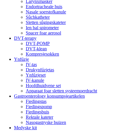
Larynxmasker
Endortracheale buis
Nasale soerstofkanule
Sûchkatheter
Sletten sûgingskateter
Ien bal spirometer
Spacer foar aerosol
DVT-terapy
DVT-POMP
DVT-klean
Kompresjesokken
Ynfúzje
IV-tas
Drukynfúzjetas
Ynfúzjeset
IV-kanule
Hoofdhuidvene set
Apparaat foar sletten systeemoerdracht
Gastroenterology konsumpsjeartikelen
Fiedingstas
Fiedingspomp
Fiedingsbuis
Rektale kateter
Nasogastryske buizen
Medyske kit