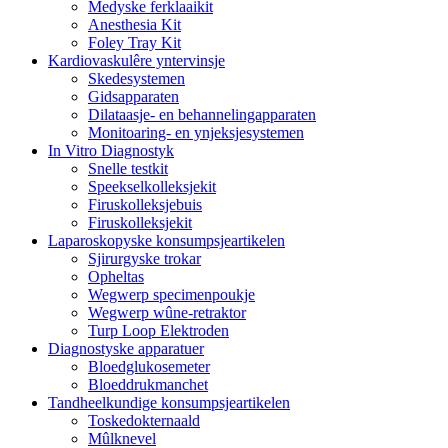
Medyske ferklaaikit
Anesthesia Kit
Foley Tray Kit
Kardiovaskulêre yntervinsje
Skedesystemen
Gidsapparaten
Dilataasje- en behannelingapparaten
Monitoaring- en ynjeksjesystemen
In Vitro Diagnostyk
Snelle testkit
Speekselkolleksjekit
Firuskolleksjebuis
Firuskolleksjekit
Laparoskopyske konsumpsjeartikelen
Sjirurgyske trokar
Opheltas
Wegwerp specimenpoukje
Wegwerp wûne-retraktor
Turp Loop Elektroden
Diagnostyske apparatuer
Bloedglukosemeter
Bloeddrukmanchet
Tandheelkundige konsumpsjeartikelen
Toskedokternaald
Mûlknevel