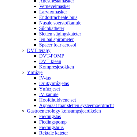
Anesthesiamasker
Vernevelmasker
Larynxmasker
Endortracheale buis
Nasale soerstofkanule
Sûchkatheter
Sletten sûgingskateter
Ien bal spirometer
Spacer foar aerosol
DVT-terapy
DVT-POMP
DVT-klean
Kompresjesokken
Ynfúzje
IV-tas
Drukynfúzjetas
Ynfúzjeset
IV-kanule
Hoofdhuidvene set
Apparaat foar sletten systeemoerdracht
Gastroenterology konsumpsjeartikelen
Fiedingstas
Fiedingspomp
Fiedingsbuis
Rektale kateter