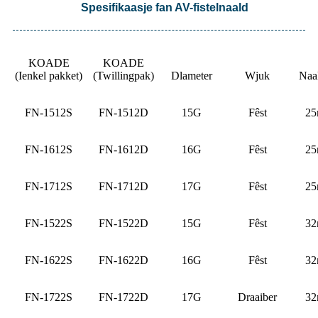
Spesifikaasje fan AV-fistelnaald
KOADE
KOADE
(Ienkel pakket)
(Twillingpak)
Dlameter
Wjuk
Naa
FN-1512S
FN-1512D
15G
Fêst
2
FN-1612S
FN-1612D
16G
Fêst
2
FN-1712S
FN-1712D
17G
Fêst
2
FN-1522S
FN-1522D
15G
Fêst
3
FN-1622S
FN-1622D
16G
Fêst
3
FN-1722S
FN-1722D
17G
Draaiber
3