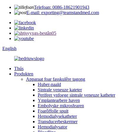
Telefoan: 0086-18621901943
E-mail: exporting@teamstandmed.com
English
Thús
Produkten
Apparaat foar fasskulêre tagong
Huber-naald
Sintrale veneuze kateter
Perifeer ynfoege sintrale veneuze katheter
Ymplantearbere haven
Embolyske mikrosfearen
Foarôffolle spuit
Hemodialysekatheter
Transducerbeskermer
Hemodialysator