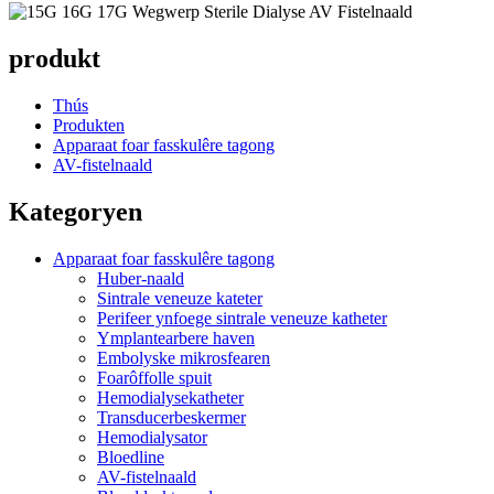
produkt
Thús
Produkten
Apparaat foar fasskulêre tagong
AV-fistelnaald
Kategoryen
Apparaat foar fasskulêre tagong
Huber-naald
Sintrale veneuze kateter
Perifeer ynfoege sintrale veneuze katheter
Ymplantearbere haven
Embolyske mikrosfearen
Foarôffolle spuit
Hemodialysekatheter
Transducerbeskermer
Hemodialysator
Bloedline
AV-fistelnaald