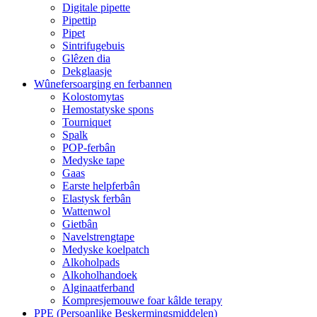
Digitale pipette
Pipettip
Pipet
Sintrifugebuis
Glêzen dia
Dekglaasje
Wûnefersoarging en ferbannen
Kolostomytas
Hemostatyske spons
Tourniquet
Spalk
POP-ferbân
Medyske tape
Gaas
Earste helpferbân
Elastysk ferbân
Wattenwol
Gietbân
Navelstrengtape
Medyske koelpatch
Alkoholpads
Alkoholhandoek
Alginaatferband
Kompresjemouwe foar kâlde terapy
PPE (Persoanlike Beskermingsmiddelen)