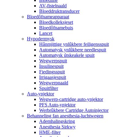
Bloedline
AV-fistelnaald
Bloeddruktransducer
Bloedôfnameapparaat
Bloedkolleksjeset
Bloedôfnamebuis
Lancet
Hypodermysk
Hânmjittige ynlûkbere feiligensspuit
Automatysk ynlûkbere needlespuit
Automatysk útskeakele spuit
Wegwerpspuit
Insulinespuit
Fiedingsspuit
Irrigaasjespuit
Wegwerpnaald
Spuitfilter
Auto-ynjektor
Wegwerp-cartridge auto-ynjektor
PFS Auto-ynjektor
Werbrûkbere Cartridge Autoinjector
Behanneling fan anesthesia-luchtwegen
Ademhalingskring
Anesthesia Sirkwy
HME-filter