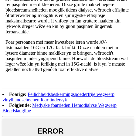
by pasjinten mei dikke ieren. Dizze grutte makket hegere
bloedstreamsnelheden mooglik tidens dialyse, wêrtroch effisjinte
ôffalferwidering mooglik is en sjirurgyske effisjinsje
maksimalisearre wurdt. It ynfoegjen fan gruttere naalden kin
lykwols dreger wêze en kin by guon pasjinten ûngemak
feroarsaakje.
Foar persoanen mei mear kwetsbere ieren wurde AV-
fistelnaalden 16G en 17G faak brûkt. Dizze naalden mei in
lytsere diameter binne makliker yn te bringen, wêrtroch't
pasjinten minder yngripend binne. Hoewol't de bloedstream wat
leger wêze kin yn ferliking mei in 15G-naald, is it yn 'e measte
gefallen noch altyd genôch foar effektive dialyse.
Foarige:
Feilichheidsbeskermingspoederfrije wegwerp
vinylhandschoenen foar ûndersyk
Folgjende:
Medyske foarrieden Hemodialyse Wegwerp
Bloedslangline