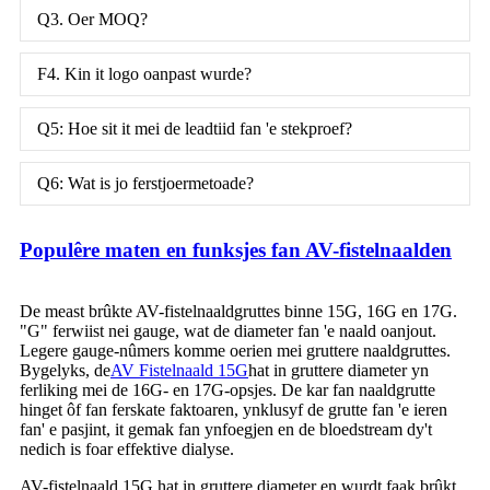
Q3. Oer MOQ?
F4. Kin it logo oanpast wurde?
Q5: Hoe sit it mei de leadtiid fan 'e stekproef?
Q6: Wat is jo ferstjoermetoade?
Populêre maten en funksjes fan AV-fistelnaalden
De meast brûkte AV-fistelnaaldgruttes binne 15G, 16G en 17G.
"G" ferwiist nei gauge, wat de diameter fan 'e naald oanjout.
Legere gauge-nûmers komme oerien mei gruttere naaldgruttes.
Bygelyks, de
AV Fistelnaald 15G
hat in gruttere diameter yn
ferliking mei de 16G- en 17G-opsjes. De kar fan naaldgrutte
hinget ôf fan ferskate faktoaren, ynklusyf de grutte fan 'e ieren
fan' e pasjint, it gemak fan ynfoegjen en de bloedstream dy't
nedich is foar effektive dialyse.
AV-fistelnaald 15G hat in gruttere diameter en wurdt faak brûkt