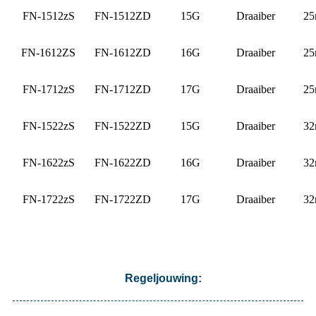
FN-1512zS
FN-1512ZD
15G
Draaiber
2
FN-1612ZS
FN-1612ZD
16G
Draaiber
2
FN-1712zS
FN-1712ZD
17G
Draaiber
2
FN-1522zS
FN-1522ZD
15G
Draaiber
3
FN-1622zS
FN-1622ZD
16G
Draaiber
3
FN-1722zS
FN-1722ZD
17G
Draaiber
3
Regeljouwing: