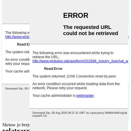
Skriuw jo berjocht hjir en stjoer it nei ús
relatearre produkten