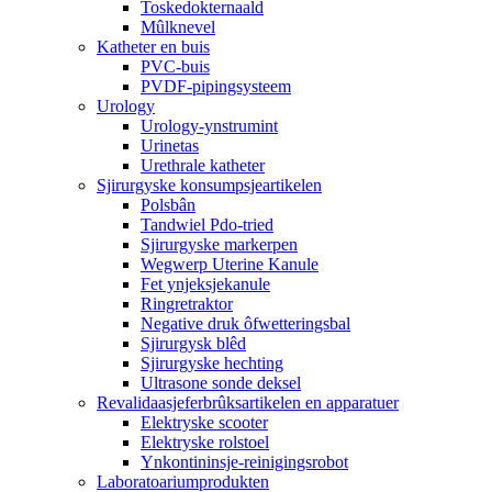
Toskedokternaald
Mûlknevel
Katheter en buis
PVC-buis
PVDF-pipingsysteem
Urology
Urology-ynstrumint
Urinetas
Urethrale katheter
Sjirurgyske konsumpsjeartikelen
Polsbân
Tandwiel Pdo-tried
Sjirurgyske markerpen
Wegwerp Uterine Kanule
Fet ynjeksjekanule
Ringretraktor
Negative druk ôfwetteringsbal
Sjirurgysk blêd
Sjirurgyske hechting
Ultrasone sonde deksel
Revalidaasjeferbrûksartikelen en apparatuer
Elektryske scooter
Elektryske rolstoel
Ynkontininsje-reinigingsrobot
Laboratoariumprodukten