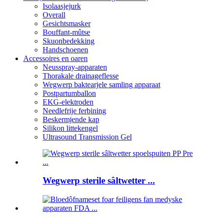
Isolaasjejurk
Overall
Gesichtsmasker
Bouffant-mûtse
Skuonbedekking
Handschoenen
Accessoires en oaren
Neusspray-apparaten
Thorakale drainageflesse
Wegwerp baktearjele samling apparaat
Postpartumballon
EKG-elektroden
Needlefrije ferbining
Beskermjende kap
Silikon littekengel
Ultrasound Transmission Gel
Wegwerp sterile sâltwetter ...