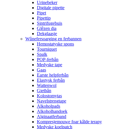
Urinebeker
Digitale pipette
Pipet
Pipettip
Sintrifugebuis
Glêzen dia
Dekglaasje
Wûnefersoarging en ferbannen
Hemostatyske spons
Tourniquet
Spalk
POP-ferbân
Medyske tape
Gaas
Earste helpferbân
Elastysk ferbân
Wattenwol
Gietbân
Kolostomytas
Navelstrengtape
Alkoholpads
Alkoholhandoek
Alginaatferband
Kompresjemouwe foar kâlde terapy
Medyske koelpatch