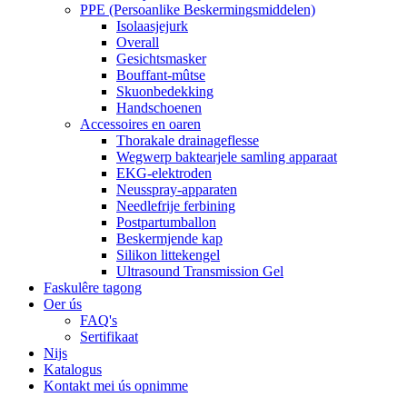
PPE (Persoanlike Beskermingsmiddelen)
Isolaasjejurk
Overall
Gesichtsmasker
Bouffant-mûtse
Skuonbedekking
Handschoenen
Accessoires en oaren
Thorakale drainageflesse
Wegwerp baktearjele samling apparaat
EKG-elektroden
Neusspray-apparaten
Needlefrije ferbining
Postpartumballon
Beskermjende kap
Silikon littekengel
Ultrasound Transmission Gel
Faskulêre tagong
Oer ús
FAQ's
Sertifikaat
Nijs
Katalogus
Kontakt mei ús opnimme