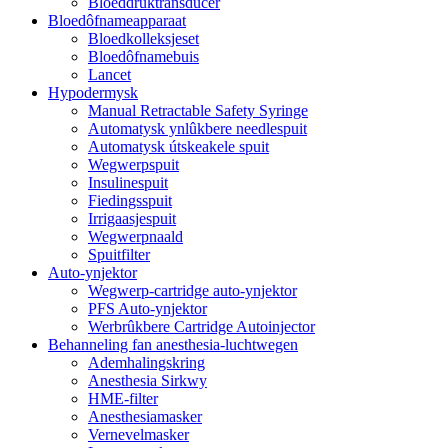
Bloeddruktransducer
Bloedôfnameapparaat
Bloedkolleksjeset
Bloedôfnamebuis
Lancet
Hypodermysk
Manual Retractable Safety Syringe
Automatysk ynlûkbere needlespuit
Automatysk útskeakele spuit
Wegwerpspuit
Insulinespuit
Fiedingsspuit
Irrigaasjespuit
Wegwerpnaald
Spuitfilter
Auto-ynjektor
Wegwerp-cartridge auto-ynjektor
PFS Auto-ynjektor
Werbrûkbere Cartridge Autoinjector
Behanneling fan anesthesia-luchtwegen
Ademhalingskring
Anesthesia Sirkwy
HME-filter
Anesthesiamasker
Vernevelmasker