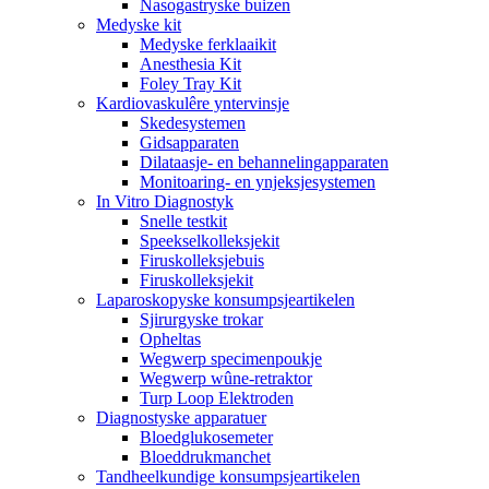
Nasogastryske buizen
Medyske kit
Medyske ferklaaikit
Anesthesia Kit
Foley Tray Kit
Kardiovaskulêre yntervinsje
Skedesystemen
Gidsapparaten
Dilataasje- en behannelingapparaten
Monitoaring- en ynjeksjesystemen
In Vitro Diagnostyk
Snelle testkit
Speekselkolleksjekit
Firuskolleksjebuis
Firuskolleksjekit
Laparoskopyske konsumpsjeartikelen
Sjirurgyske trokar
Opheltas
Wegwerp specimenpoukje
Wegwerp wûne-retraktor
Turp Loop Elektroden
Diagnostyske apparatuer
Bloedglukosemeter
Bloeddrukmanchet
Tandheelkundige konsumpsjeartikelen