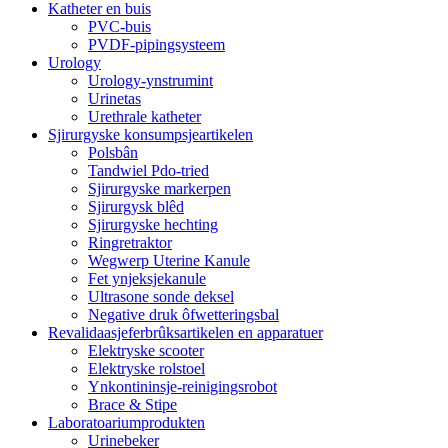
Katheter en buis
PVC-buis
PVDF-pipingsysteem
Urology
Urology-ynstrumint
Urinetas
Urethrale katheter
Sjirurgyske konsumpsjeartikelen
Polsbân
Tandwiel Pdo-tried
Sjirurgyske markerpen
Sjirurgysk blêd
Sjirurgyske hechting
Ringretraktor
Wegwerp Uterine Kanule
Fet ynjeksjekanule
Ultrasone sonde deksel
Negative druk ôfwetteringsbal
Revalidaasjeferbrûksartikelen en apparatuer
Elektryske scooter
Elektryske rolstoel
Ynkontininsje-reinigingsrobot
Brace & Stipe
Laboratoariumprodukten
Urinebeker