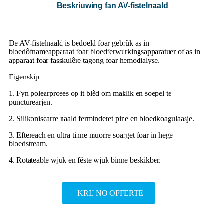
Beskriuwing fan AV-fistelnaald
De AV-fistelnaald is bedoeld foar gebrûk as in
bloedôfnameapparaat foar bloedferwurkingsapparatuer of as in
apparaat foar fasskulêre tagong foar hemodialyse.
Eigenskip
1. Fyn polearproses op it blêd om maklik en soepel te
puncturearjen.
2. Silikonisearre naald ferminderet pine en bloedkoagulaasje.
3. Eftereach en ultra tinne muorre soarget foar in hege
bloedstream.
4. Rotateable wjuk en fêste wjuk binne beskikber.
KRIJ NO OFFERTE